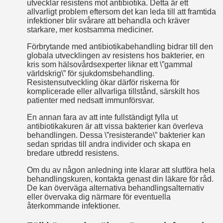
utvecklar resistens mot antibiotika. Detta är ett
allvarligt problem eftersom det kan leda till att framtida
infektioner blir svårare att behandla och kräver
starkare, mer kostsamma mediciner.
Förbrytande med antibiotikabehandling bidrar till den
globala utvecklingen av resistens hos bakterier, en
kris som hälsovårdsexperter liknar ett \”gammal
världskrig\” för sjukdomsbehandling.
Resistensutveckling ökar därför riskerna för
komplicerade eller allvarliga tillstånd, särskilt hos
patienter med nedsatt immunförsvar.
En annan fara av att inte fullständigt fylla ut
antibiotikakuren är att vissa bakterier kan överleva
behandlingen. Dessa \”resisterande\” bakterier kan
sedan spridas till andra individer och skapa en
bredare utbredd resistens.
Om du av någon anledning inte klarar att slutföra hela
behandlingskuren, kontakta genast din läkare för råd.
De kan överväga alternativa behandlingsalternativ
eller övervaka dig närmare för eventuella
återkommande infektioner.