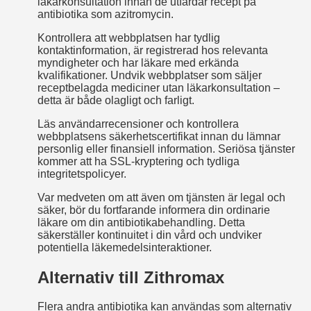
läkarkonsultation innan de utfärdar recept på
antibiotika som azitromycin.
Kontrollera att webbplatsen har tydlig
kontaktinformation, är registrerad hos relevanta
myndigheter och har läkare med erkända
kvalifikationer. Undvik webbplatser som säljer
receptbelagda mediciner utan läkarkonsultation –
detta är både olagligt och farligt.
Läs användarrecensioner och kontrollera
webbplatsens säkerhetscertifikat innan du lämnar
personlig eller finansiell information. Seriösa tjänster
kommer att ha SSL-kryptering och tydliga
integritetspolicyer.
Var medveten om att även om tjänsten är legal och
säker, bör du fortfarande informera din ordinarie
läkare om din antibiotikabehandling. Detta
säkerställer kontinuitet i din vård och undviker
potentiella läkemedelsinteraktioner.
Alternativ till Zithromax
Flera andra antibiotika kan användas som alternativ