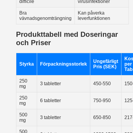
difficile
virusinfektioner
Bra
Kan påverka
vävnadsgenomträngning
leverfunktionen
Produkttabell med Doseringar
och Priser
Kos
Ungefärligt
Styrka
Förpackningsstorlek
per
Pris (SEK)
Tabl
250
3 tabletter
450-550
150
mg
250
6 tabletter
750-950
125
mg
500
3 tabletter
650-850
217
mg
500