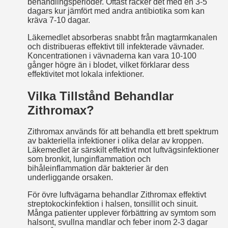
behandlingsperioder. Oftast räcker det med en 3-5
dagars kur jämfört med andra antibiotika som kan
kräva 7-10 dagar.
Läkemedlet absorberas snabbt från mag­tarmkanalen
och distribueras effektivt till infekterade vävnader.
Koncentrationen i vävnaderna kan vara 10-100
gånger högre än i blodet, vilket förklarar dess
effektivitet mot lokala infektioner.
Vilka Tillstånd Behandlar
Zithromax?
Zithromax används för att behandla ett brett spektrum
av bakteriella infektioner i olika delar av kroppen.
Läkemedlet är särskilt effektivt mot luftvägsinfektioner
som bronkit, lunginflammation och
bihåleinflammation där bakterier är den
underliggande orsaken.
För övre luftvägarna behandlar Zithromax effektivt
streptokockinfektion i halsen, tonsillit och sinuit.
Många patienter upplever förbättring av symtom som
halsont, svullna mandlar och feber inom 2-3 dagar