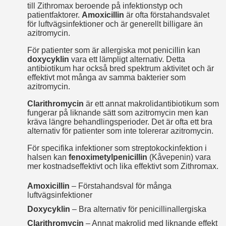
till Zithromax beroende på infektionstyp och
patientfaktorer.
Amoxicillin
är ofta förstahandsvalet
för luftvägsinfektioner och är generellt billigare än
azitromycin.
För patienter som är allergiska mot penicillin kan
doxycyklin
vara ett lämpligt alternativ. Detta
antibiotikum har också bred spektrum aktivitet och är
effektivt mot många av samma bakterier som
azitromycin.
Clarithromycin
är ett annat makrolid­antibiotikum som
fungerar på liknande sätt som azitromycin men kan
kräva längre behandlingsperioder. Det är ofta ett bra
alternativ för patienter som inte tolererar azitromycin.
För specifika infektioner som streptokockinfektion i
halsen kan
fenoximetylpenicillin
(Kåvepenin) vara
mer kostnadseffektivt och lika effektivt som Zithromax.
Amoxicillin
– Förstahands­val för många
luftvägsinfektioner
Doxycyklin
– Bra alternativ för penicillin­allergiska
Clarithromycin
– Annat makrolid med liknande effekt