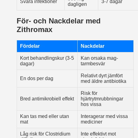
Svåra infektioner
3-7 dagar
dagligen
För- och Nackdelar med
Zithromax
Fördelar
Nackdelar
Kort behandlingskur (3-5
Kan orsaka mag­
dagar)
tarmbesvär
Relativt dyrt jämfört
En dos per dag
med äldre antibiotika
Risk för
Bred antimikrobiell effekt
hjärtrytmrubbningar
hos vissa
Kan tas med eller utan
Interagerar med vissa
mat
mediciner
Låg risk för Clostridium
Inte effektivt mot