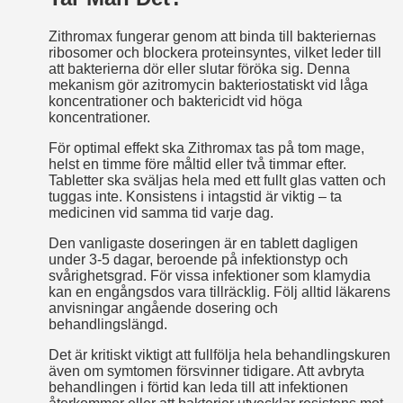
Zithromax fungerar genom att binda till bakteriernas
ribosomer och blockera proteinsyntes, vilket leder till
att bakterierna dör eller slutar föröka sig. Denna
mekanism gör azitromycin bakteriostatiskt vid låga
koncentrationer och baktericidt vid höga
koncentrationer.
För optimal effekt ska Zithromax tas på tom mage,
helst en timme före måltid eller två timmar efter.
Tabletter ska sväljas hela med ett fullt glas vatten och
tuggas inte. Konsistens i intagstid är viktig – ta
medicinen vid samma tid varje dag.
Den vanligaste doseringen är en tablett dagligen
under 3-5 dagar, beroende på infektionstyp och
svårighetsgrad. För vissa infektioner som klamydia
kan en engångsdos vara tillräcklig. Följ alltid läkarens
anvisningar angående dosering och
behandlingslängd.
Det är kritiskt viktigt att fullfölja hela behandlingskuren
även om symtomen försvinner tidigare. Att avbryta
behandlingen i förtid kan leda till att infektionen