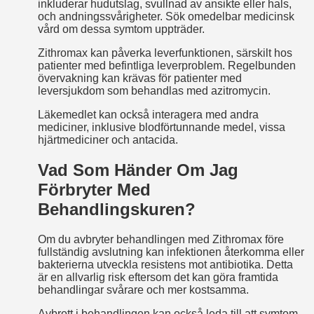
inkluderar hudutslag, svullnad av ansikte eller hals,
och andningssvårigheter. Sök omedelbar medicinsk
vård om dessa symtom uppträder.
Zithromax kan påverka leverfunktionen, särskilt hos
patienter med befintliga leverproblem. Regelbunden
övervakning kan krävas för patienter med
leversjukdom som behandlas med azitromycin.
Läkemedlet kan också interagera med andra
mediciner, inklusive blodförtunnande medel, vissa
hjärtmediciner och antacida.
Vad Som Händer Om Jag
Förbryter Med
Behandlingskuren?
Om du avbryter behandlingen med Zithromax före
fullständig avslutning kan infektionen återkomma eller
bakterierna utveckla resistens mot antibiotika. Detta
är en allvarlig risk eftersom det kan göra framtida
behandlingar svårare och mer kostsamma.
Avbrott i behandlingen kan också leda till att symtom