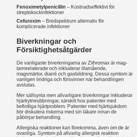
Fenoximetylpenicillin
– Kostnadseffektivt för
streptokockinfektioner
Cefuroxim
– Bredspektrum alternativ för
komplicerade infektioner
Biverkningar och
Försiktighetsåtgärder
De vanligaste biverkningarna av Zithromax är mag­
tarmrelaterade och inkluderar illamående,
magsmärtor, diarré och gasbildning. Dessa symtom är
vanligen lindriga och försvinner när behandlingen
avslutas.
Mer sällsynta men allvarligare biverkningar inkluderar
hjärtrytm­rubbningar, särskilt hos patienter med
befintliga hjärtproblem. Patienter med hjärtsjukdom
bör diskutera riskerna med sin läkare innan de
påbörjar behandling.
Allergiska reaktioner kan förekomma, även om de är
ovanliga. Symtom på allvarlig allergisk reaktion