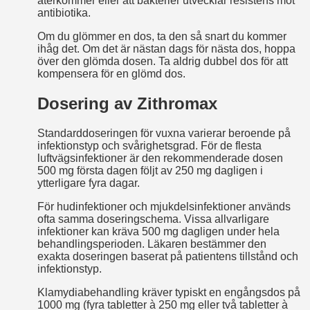
återkommer eller att bakterier utvecklar resistens mot
antibiotika.
Om du glömmer en dos, ta den så snart du kommer
ihåg det. Om det är nästan dags för nästa dos, hoppa
över den glömda dosen. Ta aldrig dubbel dos för att
kompensera för en glömd dos.
Dosering av Zithromax
Standarddoseringen för vuxna varierar beroende på
infektionstyp och svårighetsgrad. För de flesta
luftvägsinfektioner är den rekommenderade dosen
500 mg första dagen följt av 250 mg dagligen i
ytterligare fyra dagar.
För hudinfektioner och mjukdelsinfektioner används
ofta samma dosering­schema. Vissa allvarligare
infektioner kan kräva 500 mg dagligen under hela
behandlingsperioden. Läkaren bestämmer den
exakta doseringen baserat på patientens tillstånd och
infektionstyp.
Klamydiabehandling kräver typiskt en engångsdos på
1000 mg (fyra tabletter à 250 mg eller två tabletter à