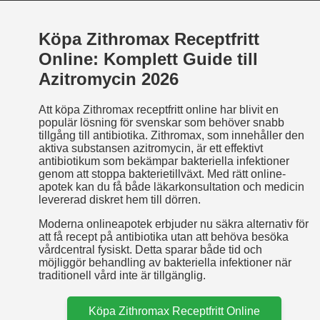
Köpa Zithromax Receptfritt
Online: Komplett Guide till
Azitromycin 2026
Att köpa Zithromax receptfritt online har blivit en
populär lösning för svenskar som behöver snabb
tillgång till antibiotika. Zithromax, som innehåller den
aktiva substansen azitromycin, är ett effektivt
antibiotikum som bekämpar bakteriella infektioner
genom att stoppa bakterietillväxt. Med rätt online-
apotek kan du få både läkarkonsultation och medicin
levererad diskret hem till dörren.
Moderna onlineapotek erbjuder nu säkra alternativ för
att få recept på antibiotika utan att behöva besöka
vårdcentral fysiskt. Detta sparar både tid och
möjliggör behandling av bakteriella infektioner när
traditionell vård inte är tillgänglig.
Köpa Zithromax Receptfritt Online