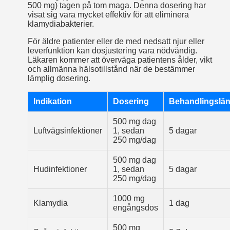
500 mg) tagen på tom maga. Denna dosering har
visat sig vara mycket effektiv för att eliminera
klamydiabakterier.
För äldre patienter eller de med nedsatt njur­ eller
leverfunktion kan dosjustering vara nödvändig.
Läkaren kommer att överväga patientens ålder, vikt
och allmänna hälsotillstånd när de bestämmer
lämplig dosering.
Indikation
Dosering
Behandlingslä
500 mg dag
Luftvägsinfektioner
1, sedan
5 dagar
250 mg/dag
500 mg dag
Hudinfektioner
1, sedan
5 dagar
250 mg/dag
1000 mg
Klamydia
1 dag
engångsdos
500 mg