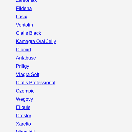
Zithromax
Fildena
Lasix
Ventolin
Cialis Black
Kamagra Oral Jelly
Clomid
Antabuse
Priligy
Viagra Soft
Cialis Professional
Ozempic
Wegovy
Eliquis
Crestor
Xarelto