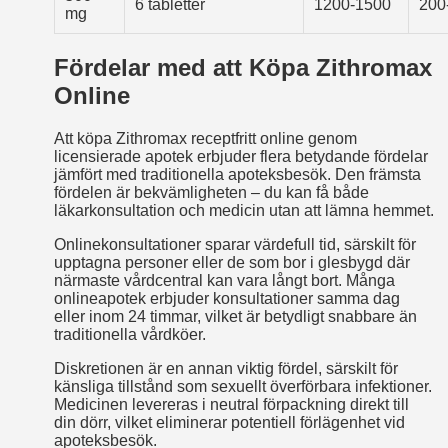
6 tabletter
1200-1500
200
mg
Fördelar med att Köpa Zithromax
Online
Att köpa Zithromax receptfritt online genom
licensierade apotek erbjuder flera betydande fördelar
jämfört med traditionella apoteksbesök. Den främsta
fördelen är bekvämligheten – du kan få både
läkarkonsultation och medicin utan att lämna hemmet.
Onlinekonsultationer sparar värdefull tid, särskilt för
upptagna personer eller de som bor i glesbygd där
närmaste vårdcentral kan vara långt bort. Många
onlineapotek erbjuder konsultationer samma dag
eller inom 24 timmar, vilket är betydligt snabbare än
traditionella vårdköer.
Diskretionen är en annan viktig fördel, särskilt för
känsliga tillstånd som sexuellt överförbara infektioner.
Medicinen levereras i neutral förpackning direkt till
din dörr, vilket eliminerar potentiell förlägenhet vid
apoteksbesök.