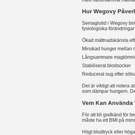
Hur Wegovy Påverk
Semaglutid i Wegovy binde
fysiologiska förändringar
Ökad mättnadskänsla eft
Minskad hunger mellan m
Långsammare magtömn
Stabiliserat blodsocker
Reducerat sug efter söt
Det är viktigt att notera
som dämpar hungern. Denna
Vem Kan Använda
För att bli godkänd för 
måste ha ett BMI på minst
Högt blodtryck eller hög