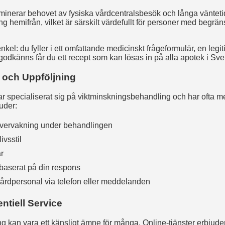
iminerar behovet av fysiska vårdcentralsbesök och långa väntet
hemifrån, vilket är särskilt värdefullt för personer med begränsa
nkel: du fyller i ett omfattande medicinskt frågeformulär, en leg
odkänns får du ett recept som kan lösas in på alla apotek i Sve
 och Uppföljning
har specialiserat sig på viktminskningsbehandling och har ofta 
uder:
övervakning under behandlingen
ivsstil
r
baserat på din respons
 vårdpersonal via telefon eller meddelanden
ntiell Service
 kan vara ett känsligt ämne för många. Online-tjänster erbjuder 