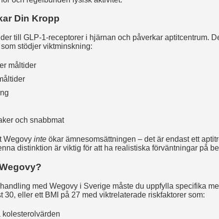
ar Din Kropp
r till GLP-1-receptorer i hjärnan och påverkar aptitcentrum. Dett
 som stödjer viktminskning:
er måltider
åltider
ing
saker och snabbmat
 att Wegovy
inte
ökar ämnesomsättningen – det är endast ett apti
 distinktion är viktig för att ha realistiska förväntningar på b
 Wegovy?
behandling med Wegovy i Sverige måste du uppfylla specifika med
 30, eller ett BMI på 27 med viktrelaterade riskfaktorer som:
a kolesterolvärden