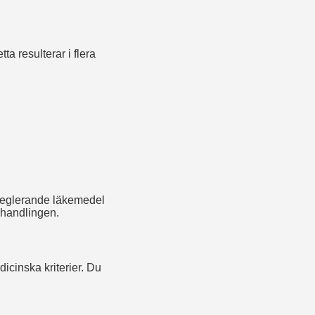
a resulterar i flera
treglerande läkemedel
ehandlingen.
icinska kriterier. Du