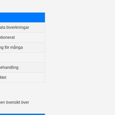
nala biverkningar
ntionerat
ing för många
behandling
itet
en översikt över