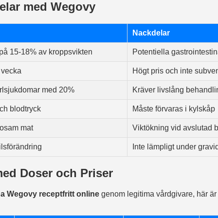
delar med Wegovy
Nackdelar
 på 15-18% av kroppsvikten
Potentiella gastrointesti
r vecka
Högt pris och inte subve
-kärlsjukdomar med 20%
Kräver livslång behandl
ch blodtryck
Måste förvaras i kylskåp
lsosam mat
Viktökning vid avslutad 
tilsförändring
Inte lämpligt under gravid
med Doser och Priser
a Wegovy receptfritt online
genom legitima vårdgivare, här är 