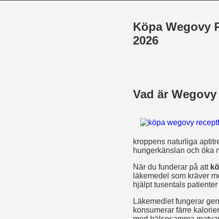
Köpa Wegovy Re
2026
Vad är Wegovy 
kroppens naturliga aptit
hungerkänslan och öka 
När du funderar på att
kö
läkemedel som kräver me
hjälpt tusentals patiente
Läkemedlet fungerar geno
konsumerar färre kalorier
med hälsosamma matvanor