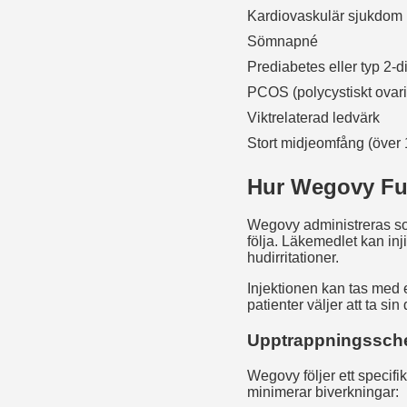
Kardiovaskulär sjukdom
Sömnapné
Prediabetes eller typ 2-d
PCOS (polycystiskt ovar
Viktrelaterad ledvärk
Stort midjeomfång (över 
Hur Wegovy Fu
Wegovy administreras som
följa. Läkemedlet kan inj
hudirritationer.
Injektionen kan tas med 
patienter väljer att ta si
Upptrappningssch
Wegovy följer ett specif
minimerar biverkningar: