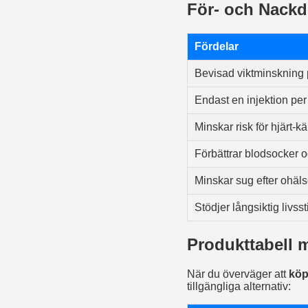
För- och Nack
Fördelar
Bevisad viktminskning
Endast en injektion pe
Minskar risk för hjärt
Förbättrar blodsocker o
Minskar sug efter ohä
Stödjer långsiktig livss
Produkttabell 
När du överväger att
köp
tillgängliga alternativ: