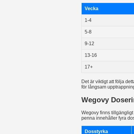
Vecka
1-4
5-8
9-12
13-16
17+
Det är viktigt att följa 
för långsam upptrappning
Wegovy Doseri
Wegovy finns tillgängligt
penna innehåller fyra dos
Dosstyrka