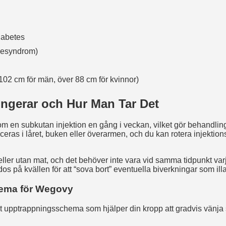
iabetes
iesyndrom)
102 cm för män, över 88 cm för kvinnor)
ngerar och Hur Man Tar Det
 en subkutan injektion en gång i veckan, vilket gör behandling
iceras i låret, buken eller överarmen, och du kan rotera injektion
eller utan mat, och det behöver inte vara vid samma tidpunkt va
n dos på kvällen för att “sova bort” eventuella biverkningar som i
ema för Wegovy
ikt upptrappningsschema som hjälper din kropp att gradvis vänja