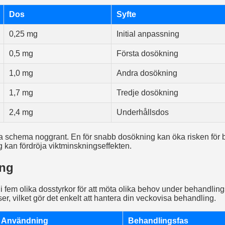
Dos
Syfte
0,25 mg
Initial anpassning
0,5 mg
Första dosökning
1,0 mg
Andra dosökning
1,7 mg
Tredje dosökning
2,4 mg
Underhållsdos
detta schema noggrant. En för snabb dosökning kan öka risken för
 kan fördröja viktminskningseffekten.
ng
 i fem olika dosstyrkor för att möta olika behov under behandlings
er, vilket gör det enkelt att hantera din veckovisa behandling.
Användning
Behandlingsfas