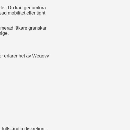
ider. Du kan genomföra
d mobilitet eller tight
itimerad läkare granskar
rige.
mer erfarenhet av Wegovy
fullständig diskretion –