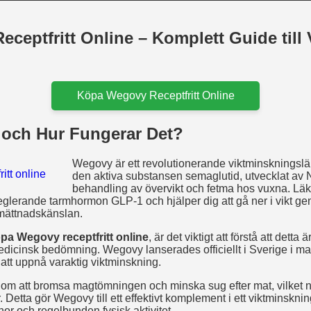
ceptfritt Online – Komplett Guide till
Köpa Wegovy Receptfritt Online
och Hur Fungerar Det?
Wegovy är ett revolutionerande viktminskningsl
den aktiva substansen semaglutid, utvecklat av 
behandling av övervikt och fetma hos vuxna. Läk
reglerande tarmhormon GLP-1 och hjälper dig att gå ner i vikt g
mättnadskänslan.
pa Wegovy receptfritt online
, är det viktigt att förstå att detta 
dicinsk bedömning. Wegovy lanserades officiellt i Sverige i m
r att uppnå varaktig viktminskning.
m att bromsa magtömningen och minska sug efter mat, vilket natur
. Detta gör Wegovy till ett effektivt komplement i ett viktminsk
 och regelbunden fysisk aktivitet.