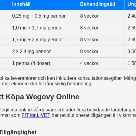
Innehåll
Behandlingstid
Ung
0,25 mg + 0,5 mg pennor
8 veckor
2 4
1,0 mg + 1,7 mg pennor
8 veckor
2 6
1,7 mg + 2,4 mg pennor
8 veckor
2 8
2 x 2,4 mg pennor
8 veckor
3 0
1 penna (4 doser)
4 veckor
1 5
olika leverantörer och kan inkludera konsultationsavgifter. Mång
 mer ekonomiska för långsiktig behandling.
tt Köpa Wegovy Online
gitima online-vårdgivare erbjuder flera betydande fördelar jämf
formar som
FIT för LIVET
har revolutionerat tillgången till viktmi
illgänglighet