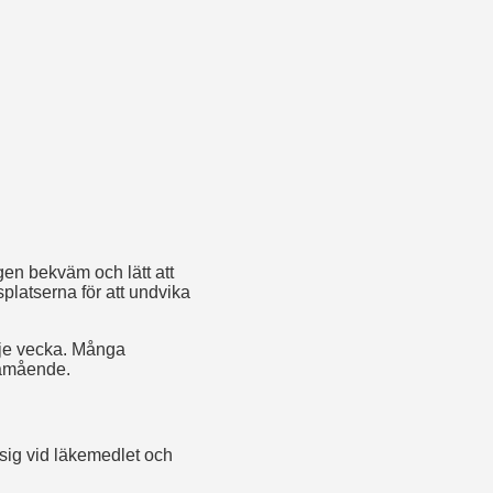
en bekväm och lätt att
splatserna för att undvika
rje vecka. Många
llamående.
 sig vid läkemedlet och