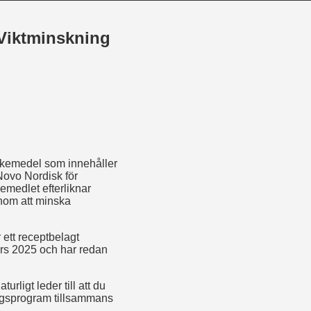
 Viktminskning
äkemedel som innehåller
Novo Nordisk för
emedlet efterliknar
enom att minska
är ett receptbelagt
ars 2025 och har redan
ligt leder till att du
ningsprogram tillsammans