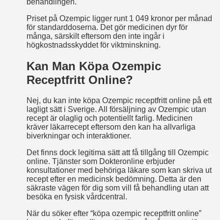
behandlingen.
Priset på Ozempic ligger runt 1 049 kronor per månad
för standarddoserna. Det gör medicinen dyr för
många, särskilt eftersom den inte ingår i
högkostnadsskyddet för viktminskning.
Kan Man Köpa Ozempic
Receptfritt Online?
Nej, du kan inte köpa Ozempic receptfritt online på ett
lagligt sätt i Sverige. All försäljning av Ozempic utan
recept är olaglig och potentiellt farlig. Medicinen
kräver läkarrecept eftersom den kan ha allvarliga
biverkningar och interaktioner.
Det finns dock legitima sätt att få tillgång till Ozempic
online. Tjänster som Dokteronline erbjuder
konsultationer med behöriga läkare som kan skriva ut
recept efter en medicinsk bedömning. Detta är den
säkraste vägen för dig som vill få behandling utan att
besöka en fysisk vårdcentral.
När du söker efter “köpa ozempic receptfritt online”