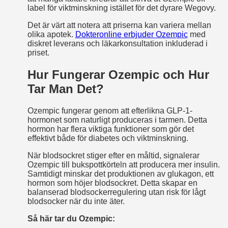
label för viktminskning istället för det dyrare Wegovy.
Det är värt att notera att priserna kan variera mellan
olika apotek.
Dokteronline erbjuder Ozempic
med
diskret leverans och läkarkonsultation inkluderad i
priset.
Hur Fungerar Ozempic och Hur
Tar Man Det?
Ozempic fungerar genom att efterlikna GLP-1-
hormonet som naturligt produceras i tarmen. Detta
hormon har flera viktiga funktioner som gör det
effektivt både för diabetes och viktminskning.
När blodsockret stiger efter en måltid, signalerar
Ozempic till bukspottkörteln att producera mer insulin.
Samtidigt minskar det produktionen av glukagon, ett
hormon som höjer blodsockret. Detta skapar en
balanserad blodsockerregulering utan risk för lågt
blodsocker när du inte äter.
Så här tar du Ozempic: