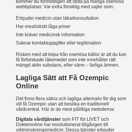
kommer du förmodligen att stöta på många oseriösa
webbplatser. Var extra försiktig med sajter som:
Erbjuder medicin utan läkarkonsultation
Har orealistiskt låga priser
Inte kräver medicinsk information
Saknar kontaktuppgifter eller legitimation
Risken med att köpa från oseriösa källor är att du kan
få förfalskade läkemedel som inte innehåller rätt
mängd aktiv substans, eller värre – farliga ämnen.
Lagliga Sätt att Få Ozempic
Online
Det finns flera säkra och lagliga alternativ för dig som
vill få Ozempic utan att besöka en traditionell
vårdcentral. Här är de mest pålitliga metoderna:
Digitala vårdtjänster
som FIT för LIVET och
Dokteronline har revolutionerat tillgången till
viktminskningsmedicin. Dessa tjänster erbjuder