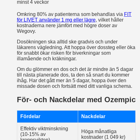
minst 4 veckor
Omkring 80% av patienterna som behandlas via
FIT
för LIVET använder 1 mg eller lägre
, vilket håller
kostnaderna nere jämfört med högre doser av
Wegovy.
Dosökningen ska alltid ske gradvis och under
läkarens vägledning. Att hoppa över dossteg eller öka
för snabbt ökar risken för biverkningar som
illamående och kräkningar.
Om du glömmer en dos och det är mindre än 5 dagar
till nästa planerade dos, ta den så snart du kommer
ihåg. Har det gått mer än 5 dagar, hoppa över den
missade dosen och fortsätt med ditt vanliga schema.
För- och Nackdelar med Ozempic
Fördelar
Nackdelar
Effektiv viktminskning
Höga månatliga
(10-15% av
kostnader (1 049 kr)
kroppsvikten)