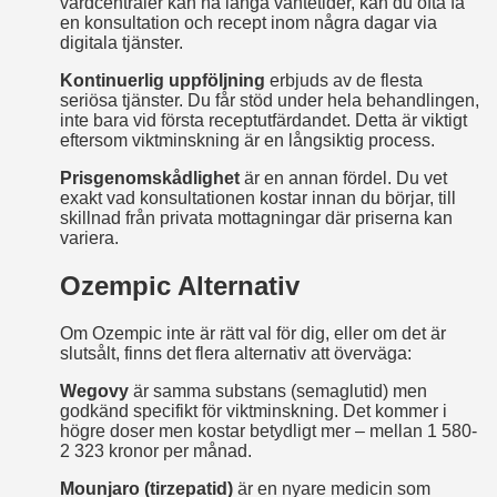
vårdcentraler kan ha långa väntetider, kan du ofta få
en konsultation och recept inom några dagar via
digitala tjänster.
Kontinuerlig uppföljning
erbjuds av de flesta
seriösa tjänster. Du får stöd under hela behandlingen,
inte bara vid första receptutfärdandet. Detta är viktigt
eftersom viktminskning är en långsiktig process.
Prisgenomskådlighet
är en annan fördel. Du vet
exakt vad konsultationen kostar innan du börjar, till
skillnad från privata mottagningar där priserna kan
variera.
Ozempic Alternativ
Om Ozempic inte är rätt val för dig, eller om det är
slutsålt, finns det flera alternativ att överväga:
Wegovy
är samma substans (semaglutid) men
godkänd specifikt för viktminskning. Det kommer i
högre doser men kostar betydligt mer – mellan 1 580-
2 323 kronor per månad.
Mounjaro (tirzepatid)
är en nyare medicin som