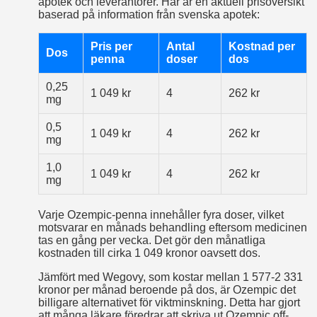
apotek och leverantörer. Här är en aktuell prisöversikt
baserad på information från svenska apotek:
Pris per
Antal
Kostnad per
Dos
penna
doser
dos
0,25
1 049 kr
4
262 kr
mg
0,5
1 049 kr
4
262 kr
mg
1,0
1 049 kr
4
262 kr
mg
Varje Ozempic-penna innehåller fyra doser, vilket
motsvarar en månads behandling eftersom medicinen
tas en gång per vecka. Det gör den månatliga
kostnaden till cirka 1 049 kronor oavsett dos.
Jämfört med Wegovy, som kostar mellan 1 577-2 331
kronor per månad beroende på dos, är Ozempic det
billigare alternativet för viktminskning. Detta har gjort
att många läkare föredrar att skriva ut Ozempic off-