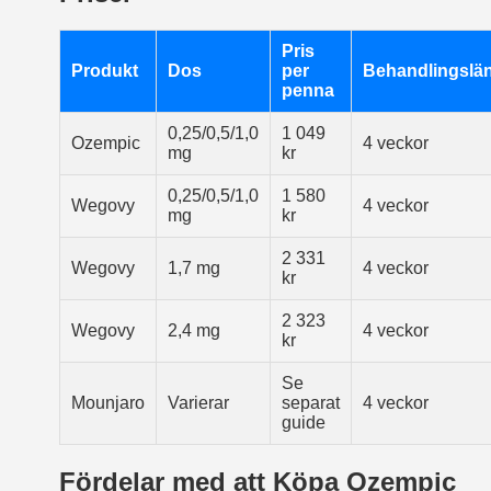
Pris
Produkt
Dos
per
Behandlingslä
penna
0,25/0,5/1,0
1 049
Ozempic
4 veckor
mg
kr
0,25/0,5/1,0
1 580
Wegovy
4 veckor
mg
kr
2 331
Wegovy
1,7 mg
4 veckor
kr
2 323
Wegovy
2,4 mg
4 veckor
kr
Se
Mounjaro
Varierar
separat
4 veckor
guide
Fördelar med att Köpa Ozempic