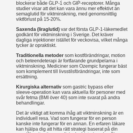
blockerar både GLP-1 och GIP-receptorer. Många
studier visar att det kan vara ännu mer effektivt än
semaglutid för viktminskning, med genomsnittlig
viktförlust på 15-20%.
Saxenda (liraglutid)
var det första GLP-1-läkemedlet
godkänt för viktminskning i Sverige. Det kräver
dagliga injektioner istället för veckovisa, vilket många
tycker är opraktiskt.
Traditionella metoder
som kostförändringar, motion
och beteendeterapi är fortfarande grundpelarna i
viktminskning. Mediciner som Ozempic fungerar bäst
som komplement till livsstilsförändringar, inte som
ersättning.
Kirurgiska alternativ
som gastric bypass eller
sleeve-operation kan vara aktuella för personer med
svår fetma (BMI över 40) som inte svarat på andra
behandlingar.
Det är viktigt att komma ihåg att viktminskning är en
individuell resa. Vad som fungerar för en person
kanske inte fungerar för en annan. En erfaren läkare
kan hjälpa dig att hitta rätt strategi baserat på din