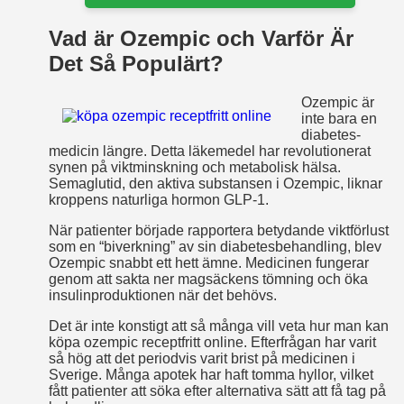
Vad är Ozempic och Varför Är
Det Så Populärt?
Ozempic är
inte bara en
diabetes-
medicin längre. Detta läkemedel har revolutionerat
synen på viktminskning och metabolisk hälsa.
Semaglutid, den aktiva substansen i Ozempic, liknar
kroppens naturliga hormon GLP-1.
När patienter började rapportera betydande viktförlust
som en “biverkning” av sin diabetesbehandling, blev
Ozempic snabbt ett hett ämne. Medicinen fungerar
genom att sakta ner magsäckens tömning och öka
insulinproduktionen när det behövs.
Det är inte konstigt att så många vill veta hur man kan
köpa ozempic receptfritt online. Efterfrågan har varit
så hög att det periodvis varit brist på medicinen i
Sverige. Många apotek har haft tomma hyllor, vilket
fått patienter att söka efter alternativa sätt att få tag på