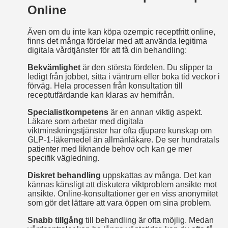
Online
Även om du inte kan köpa ozempic receptfritt online,
finns det många fördelar med att använda legitima
digitala vårdtjänster för att få din behandling:
Bekvämlighet
är den största fördelen. Du slipper ta
ledigt från jobbet, sitta i väntrum eller boka tid veckor i
förväg. Hela processen från konsultation till
receptutfärdande kan klaras av hemifrån.
Specialistkompetens
är en annan viktig aspekt.
Läkare som arbetar med digitala
viktminskningstjänster har ofta djupare kunskap om
GLP-1-läkemedel än allmänläkare. De ser hundratals
patienter med liknande behov och kan ge mer
specifik vägledning.
Diskret behandling
uppskattas av många. Det kan
kännas känsligt att diskutera viktproblem ansikte mot
ansikte. Online-konsultationer ger en viss anonymitet
som gör det lättare att vara öppen om sina problem.
Snabb tillgång
till behandling är ofta möjlig. Medan