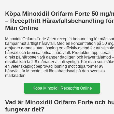
Köpa Minoxidil Orifarm Forte 50 mg/
– Receptfritt Håravfallsbehandling för
Män Online
Minoxidil Orifarm Forte är en receptfri behandling för män s
kämpar mot ärftligt håravfall. Med en koncentration på 50 mg
erbjuder denna kutan lösning en effektiv metod för att stimul
hårväxt och bromsa fortsatt håravfall. Produkten appliceras
direkt på hårbotten två gånger dagligen och kräver tålamod 
resultat kan ta 2-8 månader att bli synliga. För män som söke
en vetenskapligt beprövad lösning mot tidiga former av
håravfall är Minoxidil ett förstahandsval på den svenska
marknaden.
Köpa Minoxidil Receptfritt Online
Vad är Minoxidil Orifarm Forte och h
fungerar det?