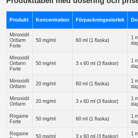
Produkttabell med dosering och pris
Produkt
Koncentration
Förpackningsstorlek
Do
Minoxidil
1 m
Orifarm
50 mg/ml
60 ml (1 flaska)
da
Forte
Minoxidil
1 m
Orifarm
50 mg/ml
3 x 60 ml (3 flaskor)
da
Forte
Minoxidil
1 m
20 mg/ml
60 ml (1 flaska)
Orifarm
da
Minoxidil
1 m
20 mg/ml
3 x 60 ml (3 flaskor)
Orifarm
da
Rogaine
1 m
50 mg/ml
60 ml (1 flaska)
Forte
da
Rogaine
1 m
50 mg/ml
3 x 60 ml (3 flaskor)