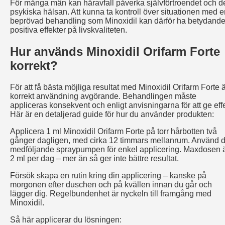
För många män kan håravfall påverka självförtroendet och d
psykiska hälsan. Att kunna ta kontroll över situationen med e
beprövad behandling som Minoxidil kan därför ha betydand
positiva effekter på livskvaliteten.
Hur används Minoxidil Orifarm Forte
korrekt?
För att få bästa möjliga resultat med Minoxidil Orifarm Forte 
korrekt användning avgörande. Behandlingen måste
appliceras konsekvent och enligt anvisningarna för att ge effe
Här är en detaljerad guide för hur du använder produkten:
Applicera 1 ml Minoxidil Orifarm Forte på torr hårbotten två
gånger dagligen, med cirka 12 timmars mellanrum. Använd 
medföljande spraypumpen för enkel applicering. Maxdosen 
2 ml per dag – mer än så ger inte bättre resultat.
Försök skapa en rutin kring din applicering – kanske på
morgonen efter duschen och på kvällen innan du går och
lägger dig. Regelbundenhet är nyckeln till framgång med
Minoxidil.
Så här applicerar du lösningen: