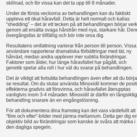
skillnad, och för vissa kan det ta upp till 8 månader.
Under de första veckorna av behandlingen kan du faktiskt
uppleva ett ökat håravfall. Detta är helt normalt och kallas
“shedding” – det är ett tecken på att behandlingen börjar ver
genom att ersätta svaga hårstrån med nya, starkare hår. De
övergångsfas är tillfällig och bör inte oroa dig.
Resultatens omfattning varierar från person till person. Vissa
användare rapporterar dramatiska förbättringar med tät, ny
hårväxt, medan andra upplever mer subtila förändringar.
Faktorer som ålder, hur länge håravfallet har pågått, och
genetik spelar alla roll i hur väl du svarar på behandlingen.
Det är viktigt att fortsätta behandlingen även efter att du börja
se resultat. Om du slutar använda Minoxidil kommer de posit
effekterna gradvis att försvinna, och håravfallet återupptas
vanligtvis inom 3-4 månader. Minoxidil är därför en långsiktig
behandling snarare än en engångslösning.
För att dokumentera dina framsteg kan det vara värdefullt att 
“före och efter”-bilder med jämna mellanrum. Detta ger dig e
objektiv bild av förändringar som kanske är svåra att märka i
den dagliga spegeln.