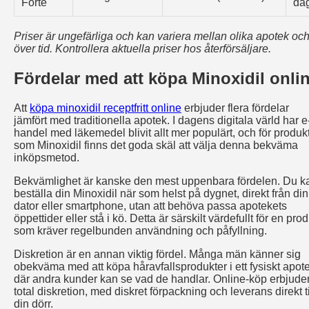
Forte
da
Priser är ungefärliga och kan variera mellan olika apotek oc
över tid. Kontrollera aktuella priser hos återförsäljare.
Fördelar med att köpa Minoxidil onli
Att
köpa minoxidil receptfritt online
erbjuder flera fördelar
jämfört med traditionella apotek. I dagens digitala värld har e
handel med läkemedel blivit allt mer populärt, och för produk
som Minoxidil finns det goda skäl att välja denna bekväma
inköpsmetod.
Bekvämlighet är kanske den mest uppenbara fördelen. Du k
beställa din Minoxidil när som helst på dygnet, direkt från din
dator eller smartphone, utan att behöva passa apotekets
öppettider eller stå i kö. Detta är särskilt värdefullt för en pro
som kräver regelbunden användning och påfyllning.
Diskretion är en annan viktig fördel. Många män känner sig
obekväma med att köpa håravfallsprodukter i ett fysiskt apot
där andra kunder kan se vad de handlar. Online-köp erbjude
total diskretion, med diskret förpackning och leverans direkt ti
din dörr.