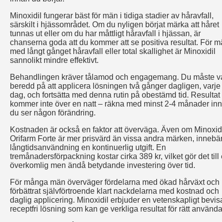
Minoxidil fungerar bäst för män i tidiga stadier av håravfall,
särskilt i hjässområdet. Om du nyligen börjat märka att håret
tunnas ut eller om du har måttligt håravfall i hjässan, är
chanserna goda att du kommer att se positiva resultat. För 
med långt gånget håravfall eller total skallighet är Minoxidil
sannolikt mindre effektivt.
Behandlingen kräver tålamod och engagemang. Du måste v
beredd på att applicera lösningen två gånger dagligen, varje
dag, och fortsätta med denna rutin på obestämd tid. Resultat
kommer inte över en natt – räkna med minst 2-4 månader in
du ser någon förändring.
Kostnaden är också en faktor att överväga. Även om Minoxid
Orifarm Forte är mer prisvärd än vissa andra märken, innebä
långtidsanvändning en kontinuerlig utgift. En
tremånadersförpackning kostar cirka 389 kr, vilket gör det till
överkomlig men ändå betydande investering över tid.
För många män överväger fördelarna med ökad hårväxt och
förbättrat självförtroende klart nackdelarna med kostnad och
daglig applicering. Minoxidil erbjuder en vetenskapligt bevis
receptfri lösning som kan ge verkliga resultat för rätt använda