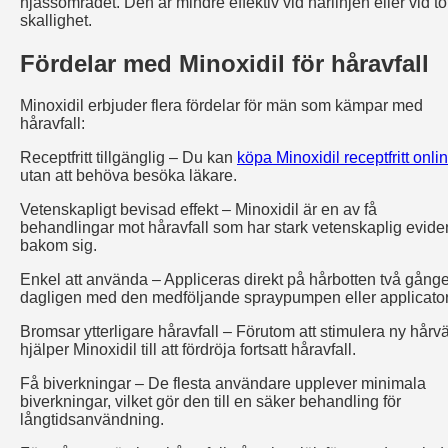
hjässområdet. Den är mindre effektiv vid hårlinjen eller vid to
skallighet.
Fördelar med Minoxidil för håravfall
Minoxidil erbjuder flera fördelar för män som kämpar med
håravfall:
Receptfritt tillgänglig – Du kan
köpa Minoxidil receptfritt onli
utan att behöva besöka läkare.
Vetenskapligt bevisad effekt – Minoxidil är en av få
behandlingar mot håravfall som har stark vetenskaplig evide
bakom sig.
Enkel att använda – Appliceras direkt på hårbotten två gånge
dagligen med den medföljande spraypumpen eller applicator
Bromsar ytterligare håravfall – Förutom att stimulera ny hårv
hjälper Minoxidil till att fördröja fortsatt håravfall.
Få biverkningar – De flesta användare upplever minimala
biverkningar, vilket gör den till en säker behandling för
långtidsanvändning.