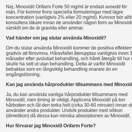
Nej, Minoxidil Orifarm Forte 50 mg/ml är endast avsedd för
män. För kvinnor finns speciella formuleringar med lägre
koncentration (vanligtvis 2% eller 20 mg/ml). Kvinnor bör allt
konsultera läkare innan de använder någon form av Minoxidi
särskilt om de är gravida eller ammar.
Vad händer om jag slutar använda Minoxidil?
Om du slutar använda Minoxidil kommer de positiva effekter
gradvis att försvinna. Håravfallet återupptas vanligtvis inom 
månader efter avslutad behandling, och håret återgår till hur 
skulle ha sett ut utan behandling. Detta är varför Minoxidil
betraktas som en långsiktig behandling snarare än en
engångslösning.
Kan jag använda hårprodukter tillsammans med Minoxid
Ja, du kan använda vanliga hårprodukter tillsammans med
Minoxidil, men timing är viktigt. Applicera Minoxidil på torr
hårbotten och låt den torka helt (cirka 30-60 minuter) innan d
använder andra produkter. Undvik produkter med silikon
(dimetikon) då dessa kan minska absorptionen av Minoxidil.
Hur förvarar jag Minoxidil Orifarm Forte?