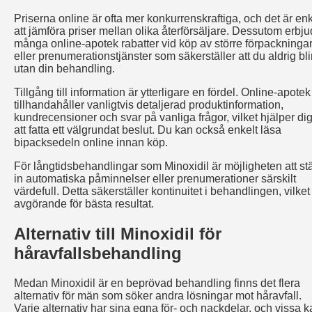
Priserna online är ofta mer konkurrenskraftiga, och det är enk
att jämföra priser mellan olika återförsäljare. Dessutom erbju
många online-apotek rabatter vid köp av större förpackninga
eller prenumerationstjänster som säkerställer att du aldrig bli
utan din behandling.
Tillgång till information är ytterligare en fördel. Online-apotek
tillhandahåller vanligtvis detaljerad produktinformation,
kundrecensioner och svar på vanliga frågor, vilket hjälper di
att fatta ett välgrundat beslut. Du kan också enkelt läsa
bipacksedeln online innan köp.
För långtidsbehandlingar som Minoxidil är möjligheten att stä
in automatiska påminnelser eller prenumerationer särskilt
värdefull. Detta säkerställer kontinuitet i behandlingen, vilket
avgörande för bästa resultat.
Alternativ till Minoxidil för
håravfallsbehandling
Medan Minoxidil är en beprövad behandling finns det flera
alternativ för män som söker andra lösningar mot håravfall.
Varje alternativ har sina egna för- och nackdelar, och vissa 