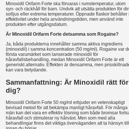
Minoxidil Orifarm Forte ska förvaras i rumstemperatur, utom
syn- och räckhåll för barn. Undvik att utsätta produkten för dir
solljus eller extrema temperaturer. Öppnade flaskor behåller 
effektivitet under hela användningstiden, men använd inte
produkten efter utgångsdatum.
Är Minoxidil Orifarm Forte detsamma som Rogaine?
Ja, båda produkterna innehåller samma aktiva ingrediens
(minoxidil) i samma koncentration (50 mg/ml). Rogaine var d
första varumärket som lanserade minoxidil för
håravfallsbehandling, medan Minoxidil Orifarm Forte är ett
generiskt alternativ. Effekten är densamma, men prisskillnad
kan vara betydande.
Sammanfattning: Är Minoxidil rätt för
dig?
Minoxidil Orifarm Forte 50 mg/ml erbjuder en vetenskapligt
bevisad metod för att bekämpa manligt håravfall. För många
män kan det vara en effektiv lösning som både bromsar fortsa
håravfall och stimulerar ny hårväxt. Men som med alla
behandlingar finns det viktiga överväganden att ta hänsyn till
innan du börjar.