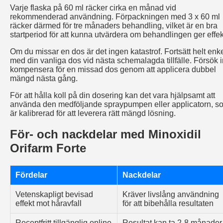
Varje flaska på 60 ml räcker cirka en månad vid
rekommenderad användning. Förpackningen med 3 x 60 ml
räcker därmed för tre månaders behandling, vilket är en bra
startperiod för att kunna utvärdera om behandlingen ger effek
Om du missar en dos är det ingen katastrof. Fortsätt helt enke
med din vanliga dos vid nästa schemalagda tillfälle. Försök i
kompensera för en missad dos genom att applicera dubbel
mängd nästa gång.
För att hålla koll på din dosering kan det vara hjälpsamt att
använda den medföljande spraypumpen eller applicatorn, s
är kalibrerad för att leverera rätt mängd lösning.
För- och nackdelar med Minoxidil
Orifarm Forte
Fördelar
Nackdelar
Vetenskapligt bevisad
Kräver livslång användning
effekt mot håravfall
för att bibehålla resultaten
Receptfritt tillgänglig online
Resultat kan ta 2-8 månader