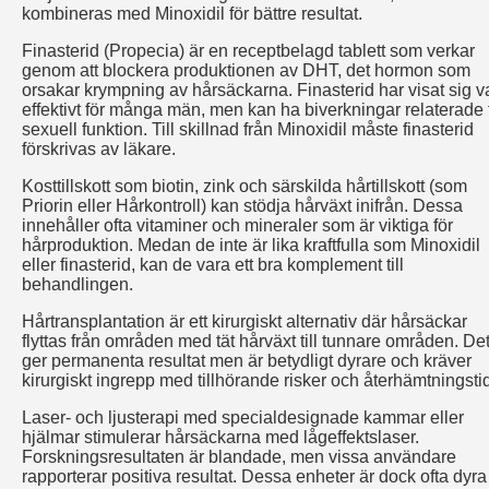
kombineras med Minoxidil för bättre resultat.
Finasterid (Propecia) är en receptbelagd tablett som verkar
genom att blockera produktionen av DHT, det hormon som
orsakar krympning av hårsäckarna. Finasterid har visat sig v
effektivt för många män, men kan ha biverkningar relaterade t
sexuell funktion. Till skillnad från Minoxidil måste finasterid
förskrivas av läkare.
Kosttillskott som biotin, zink och särskilda hårtillskott (som
Priorin eller Hårkontroll) kan stödja hårväxt inifrån. Dessa
innehåller ofta vitaminer och mineraler som är viktiga för
hårproduktion. Medan de inte är lika kraftfulla som Minoxidil
eller finasterid, kan de vara ett bra komplement till
behandlingen.
Hårtransplantation är ett kirurgiskt alternativ där hårsäckar
flyttas från områden med tät hårväxt till tunnare områden. De
ger permanenta resultat men är betydligt dyrare och kräver
kirurgiskt ingrepp med tillhörande risker och återhämtningsti
Laser- och ljusterapi med specialdesignade kammar eller
hjälmar stimulerar hårsäckarna med lågeffektslaser.
Forskningsresultaten är blandade, men vissa användare
rapporterar positiva resultat. Dessa enheter är dock ofta dyra