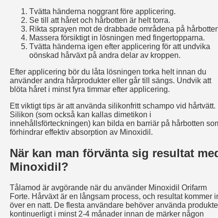
Tvätta händerna noggrant före applicering.
Se till att håret och hårbotten är helt torra.
Rikta sprayen mot de drabbade områdena på hårbotten
Massera försiktigt in lösningen med fingertopparna.
Tvätta händerna igen efter applicering för att undvika
oönskad hårväxt på andra delar av kroppen.
Efter applicering bör du låta lösningen torka helt innan du
använder andra hårprodukter eller går till sängs. Undvik att
blöta håret i minst fyra timmar efter applicering.
Ett viktigt tips är att använda silikonfritt schampo vid hårtvätt.
Silikon (som också kan kallas dimetikon i
innehållsförteckningen) kan bilda en barriär på hårbotten so
förhindrar effektiv absorption av Minoxidil.
När kan man förvänta sig resultat me
Minoxidil?
Tålamod är avgörande när du använder Minoxidil Orifarm
Forte. Hårväxt är en långsam process, och resultat kommer i
över en natt. De flesta användare behöver använda produkt
kontinuerligt i minst 2-4 månader innan de märker någon