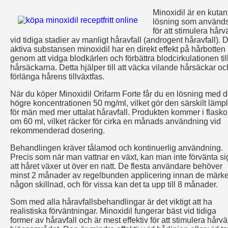
Minoxidil är en kutan
lösning som använd
för att stimulera hårv
vid tidiga stadier av manligt håravfall (androgent håravfall). 
aktiva substansen minoxidil har en direkt effekt på hårbotten
genom att vidga blodkärlen och förbättra blodcirkulationen til
hårsäckarna. Detta hjälper till att väcka vilande hårsäckar oc
förlänga hårens tillväxtfas.
När du köper Minoxidil Orifarm Forte får du en lösning med 
högre koncentrationen 50 mg/ml, vilket gör den särskilt lämpl
för män med mer uttalat håravfall. Produkten kommer i flasko
om 60 ml, vilket räcker för cirka en månads användning vid
rekommenderad dosering.
Behandlingen kräver tålamod och kontinuerlig användning.
Precis som när man vattnar en växt, kan man inte förvänta si
att håret växer ut över en natt. De flesta användare behöver
minst 2 månader av regelbunden applicering innan de märke
någon skillnad, och för vissa kan det ta upp till 8 månader.
Som med alla håravfallsbehandlingar är det viktigt att ha
realistiska förväntningar. Minoxidil fungerar bäst vid tidiga
former av håravfall och är mest effektiv för att stimulera hårväx