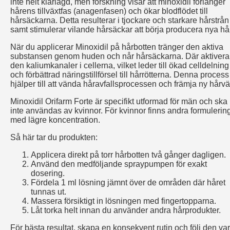
inte helt klarlagd, men forskning visar att minoxidil förlänger
hårens tillväxtfas (anagenfasen) och ökar blodflödet till
hårsäckarna. Detta resulterar i tjockare och starkare hårstrån
samt stimulerar vilande hårsäckar att börja producera nya hår
När du applicerar Minoxidil på hårbotten tränger den aktiva
substansen genom huden och når hårsäckarna. Där aktivera
den kaliumkanaler i cellerna, vilket leder till ökad celldelning
och förbättrad näringstillförsel till hårrötterna. Denna process
hjälper till att vända håravfallsprocessen och främja ny hårvä
Minoxidil Orifarm Forte är specifikt utformad för män och ska
inte användas av kvinnor. För kvinnor finns andra formulerin
med lägre koncentration.
Så här tar du produkten:
Applicera direkt på torr hårbotten två gånger dagligen.
Använd den medföljande spraypumpen för exakt
dosering.
Fördela 1 ml lösning jämnt över de områden där håret
tunnas ut.
Massera försiktigt in lösningen med fingertopparna.
Låt torka helt innan du använder andra hårprodukter.
För bästa resultat, skapa en konsekvent rutin och följ den var