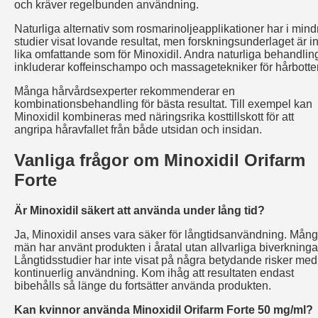
och kräver regelbunden användning.
Naturliga alternativ som rosmarinoljeapplikationer har i mind
studier visat lovande resultat, men forskningsunderlaget är i
lika omfattande som för Minoxidil. Andra naturliga behandlin
inkluderar koffeinschampo och massagetekniker för hårbotte
Många hårvårdsexperter rekommenderar en
kombinationsbehandling för bästa resultat. Till exempel kan
Minoxidil kombineras med näringsrika kosttillskott för att
angripa håravfallet från både utsidan och insidan.
Vanliga frågor om Minoxidil Orifarm
Forte
Är Minoxidil säkert att använda under lång tid?
Ja, Minoxidil anses vara säker för långtidsanvändning. Mån
män har använt produkten i åratal utan allvarliga biverkninga
Långtidsstudier har inte visat på några betydande risker med
kontinuerlig användning. Kom ihåg att resultaten endast
bibehålls så länge du fortsätter använda produkten.
Kan kvinnor använda Minoxidil Orifarm Forte 50 mg/ml?