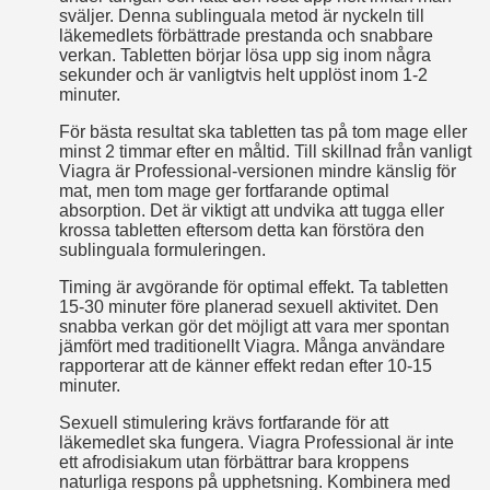
sväljer. Denna sublinguala metod är nyckeln till
läkemedlets förbättrade prestanda och snabbare
verkan. Tabletten börjar lösa upp sig inom några
sekunder och är vanligtvis helt upplöst inom 1-2
minuter.
För bästa resultat ska tabletten tas på tom mage eller
minst 2 timmar efter en måltid. Till skillnad från vanligt
Viagra är Professional-versionen mindre känslig för
mat, men tom mage ger fortfarande optimal
absorption. Det är viktigt att undvika att tugga eller
krossa tabletten eftersom detta kan förstöra den
sublinguala formuleringen.
Timing är avgörande för optimal effekt. Ta tabletten
15-30 minuter före planerad sexuell aktivitet. Den
snabba verkan gör det möjligt att vara mer spontan
jämfört med traditionellt Viagra. Många användare
rapporterar att de känner effekt redan efter 10-15
minuter.
Sexuell stimulering krävs fortfarande för att
läkemedlet ska fungera. Viagra Professional är inte
ett afrodisiakum utan förbättrar bara kroppens
naturliga respons på upphetsning. Kombinera med