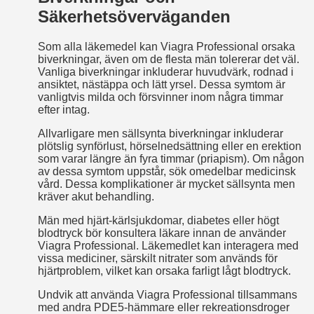
Säkerhetsöverväganden
Som alla läkemedel kan Viagra Professional orsaka
biverkningar, även om de flesta män tolererar det väl.
Vanliga biverkningar inkluderar huvudvärk, rodnad i
ansiktet, nästäppa och lätt yrsel. Dessa symtom är
vanligtvis milda och försvinner inom några timmar
efter intag.
Allvarligare men sällsynta biverkningar inkluderar
plötslig synförlust, hörselnedsättning eller en erektion
som varar längre än fyra timmar (priapism). Om någon
av dessa symtom uppstår, sök omedelbar medicinsk
vård. Dessa komplikationer är mycket sällsynta men
kräver akut behandling.
Män med hjärt-kärlsjukdomar, diabetes eller högt
blodtryck bör konsultera läkare innan de använder
Viagra Professional. Läkemedlet kan interagera med
vissa mediciner, särskilt nitrater som används för
hjärtproblem, vilket kan orsaka farligt lågt blodtryck.
Undvik att använda Viagra Professional tillsammans
med andra PDE5-hämmare eller rekreationsdroger