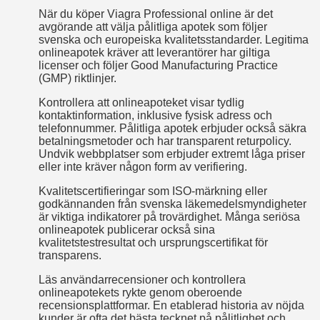
När du köper Viagra Professional online är det
avgörande att välja pålitliga apotek som följer
svenska och europeiska kvalitetsstandarder. Legitima
onlineapotek kräver att leverantörer har giltiga
licenser och följer Good Manufacturing Practice
(GMP) riktlinjer.
Kontrollera att onlineapoteket visar tydlig
kontaktinformation, inklusive fysisk adress och
telefonnummer. Pålitliga apotek erbjuder också säkra
betalningsmetoder och har transparent returpolicy.
Undvik webbplatser som erbjuder extremt låga priser
eller inte kräver någon form av verifiering.
Kvalitetscertifieringar som ISO-märkning eller
godkännanden från svenska läkemedelsmyndigheter
är viktiga indikatorer på trovärdighet. Många seriösa
onlineapotek publicerar också sina
kvalitetstestresultat och ursprungscertifikat för
transparens.
Läs användarrecensioner och kontrollera
onlineapotekets rykte genom oberoende
recensionsplattformar. En etablerad historia av nöjda
kunder är ofta det bästa tecknet på pålitlighet och