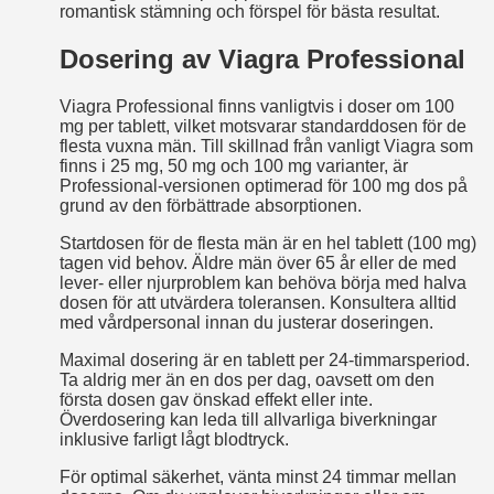
romantisk stämning och förspel för bästa resultat.
Dosering av Viagra Professional
Viagra Professional finns vanligtvis i doser om 100
mg per tablett, vilket motsvarar standarddosen för de
flesta vuxna män. Till skillnad från vanligt Viagra som
finns i 25 mg, 50 mg och 100 mg varianter, är
Professional-versionen optimerad för 100 mg dos på
grund av den förbättrade absorptionen.
Startdosen för de flesta män är en hel tablett (100 mg)
tagen vid behov. Äldre män över 65 år eller de med
lever- eller njurproblem kan behöva börja med halva
dosen för att utvärdera toleransen. Konsultera alltid
med vårdpersonal innan du justerar doseringen.
Maximal dosering är en tablett per 24-timmarsperiod.
Ta aldrig mer än en dos per dag, oavsett om den
första dosen gav önskad effekt eller inte.
Överdosering kan leda till allvarliga biverkningar
inklusive farligt lågt blodtryck.
För optimal säkerhet, vänta minst 24 timmar mellan