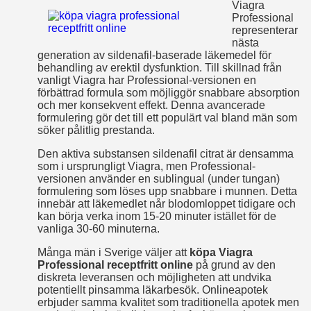
Viagra
Professional
representerar
nästa
generation av sildenafil-baserade läkemedel för
behandling av erektil dysfunktion. Till skillnad från
vanligt Viagra har Professional-versionen en
förbättrad formula som möjliggör snabbare absorption
och mer konsekvent effekt. Denna avancerade
formulering gör det till ett populärt val bland män som
söker pålitlig prestanda.
Den aktiva substansen sildenafil citrat är densamma
som i ursprungligt Viagra, men Professional-
versionen använder en sublingual (under tungan)
formulering som löses upp snabbare i munnen. Detta
innebär att läkemedlet når blodomloppet tidigare och
kan börja verka inom 15-20 minuter istället för de
vanliga 30-60 minuterna.
Många män i Sverige väljer att
köpa Viagra
Professional receptfritt online
på grund av den
diskreta leveransen och möjligheten att undvika
potentiellt pinsamma läkarbesök. Onlineapotek
erbjuder samma kvalitet som traditionella apotek men