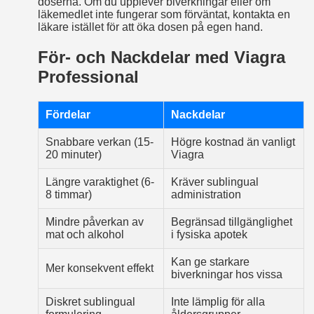
doserna. Om du upplever biverkningar eller om
läkemedlet inte fungerar som förväntat, kontakta en
läkare istället för att öka dosen på egen hand.
För- och Nackdelar med Viagra
Professional
Fördelar
Nackdelar
Snabbare verkan (15-
Högre kostnad än vanligt
20 minuter)
Viagra
Längre varaktighet (6-
Kräver sublingual
8 timmar)
administration
Mindre påverkan av
Begränsad tillgänglighet
mat och alkohol
i fysiska apotek
Kan ge starkare
Mer konsekvent effekt
biverkningar hos vissa
Diskret sublingual
Inte lämplig för alla