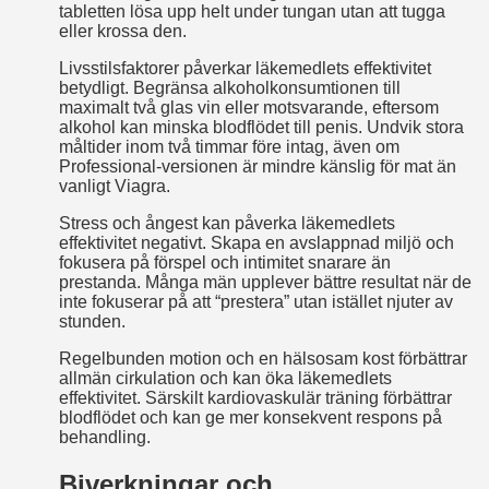
tabletten lösa upp helt under tungan utan att tugga
eller krossa den.
Livsstilsfaktorer påverkar läkemedlets effektivitet
betydligt. Begränsa alkoholkonsumtionen till
maximalt två glas vin eller motsvarande, eftersom
alkohol kan minska blodflödet till penis. Undvik stora
måltider inom två timmar före intag, även om
Professional-versionen är mindre känslig för mat än
vanligt Viagra.
Stress och ångest kan påverka läkemedlets
effektivitet negativt. Skapa en avslappnad miljö och
fokusera på förspel och intimitet snarare än
prestanda. Många män upplever bättre resultat när de
inte fokuserar på att “prestera” utan istället njuter av
stunden.
Regelbunden motion och en hälsosam kost förbättrar
allmän cirkulation och kan öka läkemedlets
effektivitet. Särskilt kardiovaskulär träning förbättrar
blodflödet och kan ge mer konsekvent respons på
behandling.
Biverkningar och