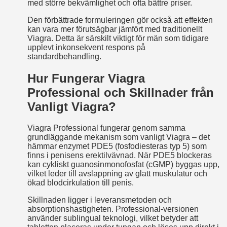
med större bekvämlighet och ofta bättre priser.
Den förbättrade formuleringen gör också att effekten
kan vara mer förutsägbar jämfört med traditionellt
Viagra. Detta är särskilt viktigt för män som tidigare
upplevt inkonsekvent respons på
standardbehandling.
Hur Fungerar Viagra
Professional och Skillnader från
Vanligt Viagra?
Viagra Professional fungerar genom samma
grundläggande mekanism som vanligt Viagra – det
hämmar enzymet PDE5 (fosfodiesteras typ 5) som
finns i penisens erektilvävnad. När PDE5 blockeras
kan cykliskt guanosinmonofosfat (cGMP) byggas upp,
vilket leder till avslappning av glatt muskulatur och
ökad blodcirkulation till penis.
Skillnaden ligger i leveransmetoden och
absorptionshastigheten. Professional-versionen
använder sublingual teknologi, vilket betyder att