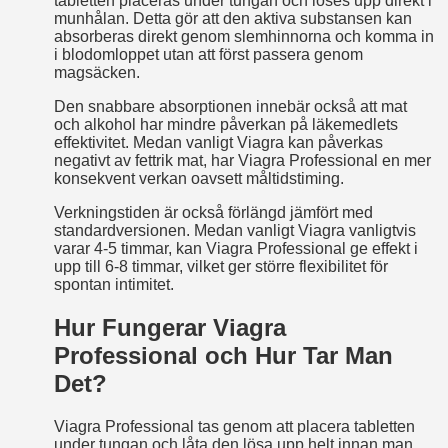
tabletten placeras under tungan och löses upp direkt i
munhålan. Detta gör att den aktiva substansen kan
absorberas direkt genom slemhinnorna och komma in
i blodomloppet utan att först passera genom
magsäcken.
Den snabbare absorptionen innebär också att mat
och alkohol har mindre påverkan på läkemedlets
effektivitet. Medan vanligt Viagra kan påverkas
negativt av fettrik mat, har Viagra Professional en mer
konsekvent verkan oavsett måltidstiming.
Verkningstiden är också förlängd jämfört med
standardversionen. Medan vanligt Viagra vanligtvis
varar 4-5 timmar, kan Viagra Professional ge effekt i
upp till 6-8 timmar, vilket ger större flexibilitet för
spontan intimitet.
Hur Fungerar Viagra
Professional och Hur Tar Man
Det?
Viagra Professional tas genom att placera tabletten
under tungan och låta den lösa upp helt innan man