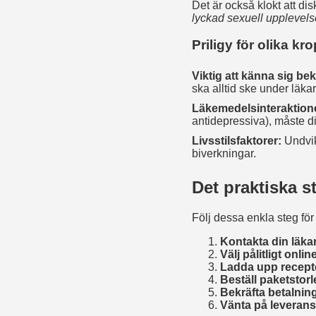
Det är också klokt att di
lyckad sexuell upplevels
Priligy för olika kr
Viktig att känna sig b
ska alltid ske under läka
Läkemedelsinteraktion
antidepressiva), måste d
Livsstilsfaktorer:
Undvik
biverkningar.
Det praktiska s
Följ dessa enkla steg för
Kontakta din läka
Välj pålitligt onli
Ladda upp recepte
Beställ paketstor
Bekräfta betalnin
Vänta på leverans