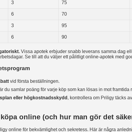
3
75
6
70
3
95
6
90
gatoriskt.
Vissa apotek erbjuder snabb leverans samma dag ell
arbetsdagar. Se till att du väljer ett pålitligt online‑apotek med g
itetsprogram
batt
vid första beställningen.
r du samlar poäng för varje köp som kan lösas in mot framtida r
splan eller högkostnadsskydd
, kontrollera om Priligy täcks a
 köpa online (och hur man gör det säker
ligy online för bekvämlighet och sekretess. Här är några anledning