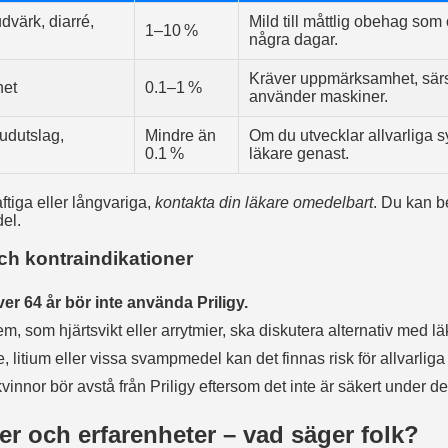
dvärk, diarré,
Mild till måttlig obehag som o
1–10 %
några dagar.
Kräver uppmärksamhet, särsk
het
0.1–1 %
använder maskiner.
hudutslag,
Mindre än
Om du utvecklar allvarliga 
0.1 %
läkare genast.
ftiga eller långvariga,
kontakta din läkare omedelbart
. Du kan b
del.
ch kontraindikationer
er 64 år bör inte använda Priligy.
, som hjärtsvikt eller arrytmier, ska diskutera alternativ med lä
tium eller vissa svampmedel kan det finnas risk för allvarliga 
nnor bör avstå från Priligy eftersom det inte är säkert under de
r och erfarenheter – vad säger folk?