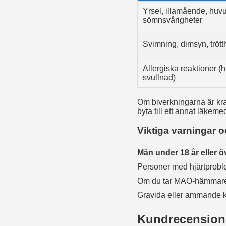
Yrsel, illamående, huvu
sömnsvårigheter
Svimning, dimsyn, trött
Allergiska reaktioner (
svullnad)
Om biverkningarna är kra
byta till ett annat läkeme
Viktiga varningar o
Män under 18 år eller öv
Personer med hjärtproblem
Om du tar MAO-hämmare, li
Gravida eller ammande kvi
Kundrecensione