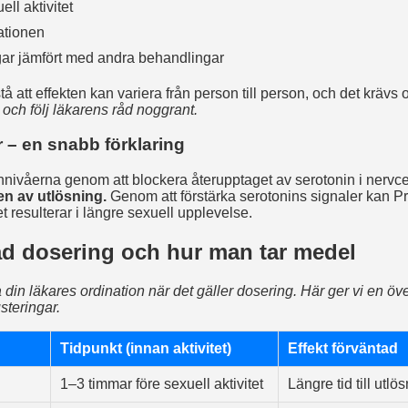
ell aktivitet
lationen
ngar jämfört med andra behandlingar
rstå att effekten kan variera från person till person, och det krävs 
 och följ läkarens råd noggrant.
r – en snabb förklaring
innivåerna genom att blockera återupptaget av serotonin i nervc
gen av utlösning.
Genom att förstärka serotonins signaler kan Pri
ket resulterar i längre sexuell upplevelse.
 dosering och hur man tar medel
a din läkares ordination när det gäller dosering. Här ger vi en öv
steringar.
Tidpunkt (innan aktivitet)
Effekt förväntad
1–3 timmar före sexuell aktivitet
Längre tid till utlö