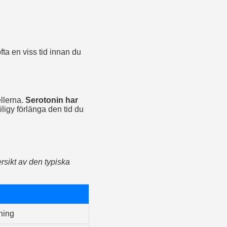
ofta en viss tid innan du
ellerna.
Serotonin har
ligy förlänga den tid du
ersikt av den typiska
sning