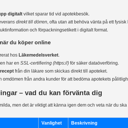
pp digitalt
vilket sparar tid vid apotekbesök.
everans direkt till dörren
, ofta utan att behöva vänta på ett fysisk
ktinformation och förpackningsetikett i digitalt format.
när du köper online
trerat hos
Läkemedelsverket
.
sen har en
SSL-certifiering (https://)
för säker dataöverföring.
t recept
från din läkare som skickas direkt till apoteket.
ch omdömen från andra kunder för att bedöma apotekets pålitligh
ingar – vad du kan förvänta dig
milda, men det är viktigt att känna igen dem och veta när du ska
Vanlighet
Beskrivning