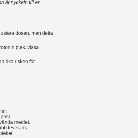
 är nyckeln till en
ustera dosen, men detta
tonin (t.ex. vissa
n öka risken för
ner.
-post.
nvända medlet.
nabb leverans.
teket.