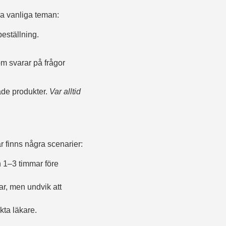
ra vanliga teman:
eställning.
 svarar på frågor
ade produkter.
Var alltid
r finns några scenarier:
en 1–3 timmar före
r, men undvik att
kta läkare.