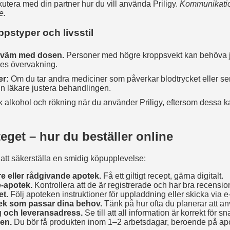
skutera med din partner hur du vill använda Priligy.
Kommunikation
e.
oppstyper och livsstil
ekväm med dosen.
Personer med högre kroppsvekt kan behöva j
res övervakning.
er:
Om du tar andra mediciner som påverkar blodtrycket eller sero
in läkare justera behandlingen.
 alkohol och rökning när du använder Priligy, eftersom dessa ka
teget – hur du beställer online
 att säkerställa en smidig köpupplevelse:
re eller rådgivande apotek.
Få ett giltigt recept, gärna digitalt.
ne‑apotek.
Kontrollera att de är registrerade och har bra recensio
t.
Följ apoteken instruktioner för uppladdning eller skicka via e
lek som passar dina behov.
Tänk på hur ofta du planerar att a
g och leveransadress.
Se till att all information är korrekt för s
en.
Du bör få produkten inom 1–2 arbetsdagar, beroende på apo