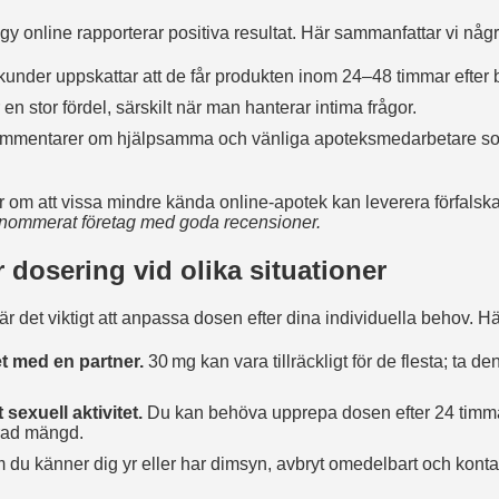
gy online rapporterar positiva resultat. Här sammanfattar vi någ
nder uppskattar att de får produkten inom 24–48 timmar efter b
en stor fördel, särskilt när man hanterar intima frågor.
ommentarer om hjälpsamma och vänliga apoteksmedarbetare som
r om att vissa mindre kända online‑apotek kan leverera förfalsk
renommerat företag med goda recensioner.
 dosering vid olika situationer
är det viktigt att anpassa dosen efter dina individuella behov. Hä
et med en partner.
30 mg kan vara tillräckligt för de flesta; ta d
 sexuell aktivitet.
Du kan behöva upprepa dosen efter 24 timma
rad mängd.
du känner dig yr eller har dimsyn, avbryt omedelbart och konta