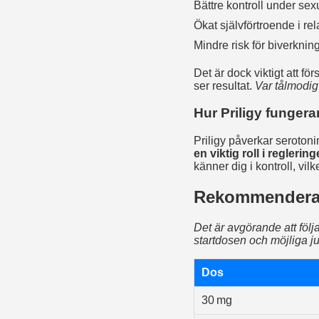
Bättre kontroll under sexu
Ökat självförtroende i re
Mindre risk för biverkni
Det är dock viktigt att fö
ser resultat.
Var tålmodig
Hur Priligy fungera
Priligy påverkar seroton
en viktig roll i reglerin
känner dig i kontroll, vil
Rekommenderad
Det är avgörande att följ
startdosen och möjliga ju
Dos
30 mg