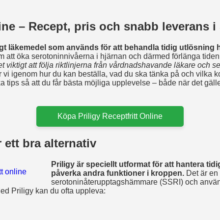
ine – Recept, pris och snabb leverans i
lagt läkemedel som används för att behandla tidig utlösning 
att öka serotoninnivåerna i hjärnan och därmed förlänga tiden t
t viktigt att följa riktlinjerna från vårdnadshavande läkare och se til
r vi igenom hur du kan beställa, vad du ska tänka på och vilka 
ka tips så att du får bästa möjliga upplevelse – både när det gäll
Köpa Priligy Receptfritt Online
 ett bra alternativ
Priligy är speciellt utformat för att hantera tid
påverka andra funktioner i kroppen.
Det är en 
serotoninåterupptagshämmare (SSRI) och använd
ed Priligy kan du ofta uppleva: