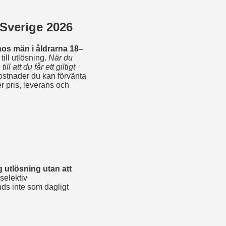
 Sverige 2026
hos män i åldrarna 18–
ill utlösning.
När du
l att du får ett giltigt
kostnader du kan förvänta
er pris, leverans och
ig utlösning utan att
selektiv
s inte som dagligt