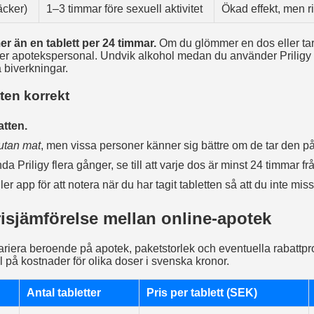
äcker)
1–3 timmar före sexuell aktivitet
Ökad effekt, men ri
mer än en tablett per 24 timmar.
Om du glömmer en dos eller tar 
ler apotekspersonal. Undvik alkohol medan du använder Priligy
a biverkningar.
tten korrekt
atten.
utan mat
, men vissa personer känner sig bättre om de tar den 
a Priligy flera gånger, se till att varje dos är minst 24 timmar f
er app för att notera när du har tagit tabletten så att du inte mis
isjämförelse mellan online‑apotek
variera beroende på apotek, paketstorlek och eventuella rabattpr
 på kostnader för olika doser i svenska kronor.
Antal tabletter
Pris per tablett (SEK)