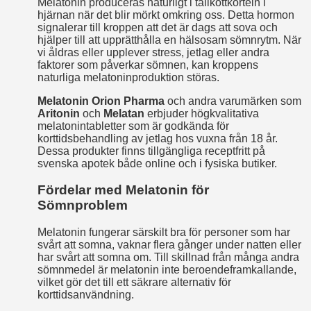
Melatonin produceras naturligt i tallkottkörteln i
hjärnan när det blir mörkt omkring oss. Detta hormon
signalerar till kroppen att det är dags att sova och
hjälper till att upprätthålla en hälsosam sömnrytm. När
vi åldras eller upplever stress, jetlag eller andra
faktorer som påverkar sömnen, kan kroppens
naturliga melatoninproduktion störas.
Melatonin Orion Pharma
och andra varumärken som
Aritonin
och
Melatan
erbjuder högkvalitativa
melatonintabletter som är godkända för
korttidsbehandling av jetlag hos vuxna från 18 år.
Dessa produkter finns tillgängliga receptfritt på
svenska apotek både online och i fysiska butiker.
Fördelar med Melatonin för
Sömnproblem
Melatonin fungerar särskilt bra för personer som har
svårt att somna, vaknar flera gånger under natten eller
har svårt att somna om. Till skillnad från många andra
sömnmedel är melatonin inte beroendeframkallande,
vilket gör det till ett säkrare alternativ för
korttidsanvändning.