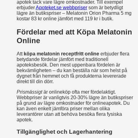
apotek tack vare lägre omkostnader. Till exempel
erbjuder
Apoteket.se webbpriser
som är betydligt
lägre än butikspriser – Melatonin Orion Pharma 5 mg
kostar 83 kr online jämfört med 119 kr i butik.
Fördelar med att Köpa Melatonin
Online
Att
köpa melatonin receptfritt online
erbjuder flera
betydande fördelar jämfört med traditionell
apoteksbesök. Den mest uppenbara fördelen är
bekvämligheten – du kan beställa när som helst på
dygnet från hemmet och få produkterna levererade
direkt till din dörr.
Prismässigt
är onlineköp ofta mer fördelaktigt.
Webbpriser är vanligtvis 20-30% lägre än butikspriser
på grund av lägre omkostnader för onlineapotek. Du
kan även enkelt jämföra priser mellan olika
leverantörer utan att behöva besöka flera fysiska
apotek.
Tillgänglighet och Lagerhantering