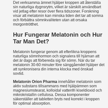
Det verksamma ämnet hjälper kroppen att återställa
sin naturliga dygnsrytm, vilket är särskilt användbart
vid jetlag efter resor över flera tidszoner. Forskning
visar att melatonin kan minska tiden det tar att somna
och förbättra sömnkvaliteten utan att orsaka
morgontrötthet.
Hur Fungerar Melatonin och Hur
Tar Man Det?
Melatonin fungerar genom att efterlikna kroppens
naturliga sömnhormon och signalera till hjärnan att
det är dags att förbereda sig för sömn. När du tar
melatonin 30-60 minuter före sänggåendet hjälper det
att synkronisera din interna klocka med önskad
sovtid.
Melatonin Orion Pharma
innehåller melatonin som
aktiv substans tillsammans med hjälpämnen som
magnesiumstearat, kolloidal vattenfri kiseldioxid och
mikrokristallin cellulosa. Dessa komponenter
säkerställer att tabletten bryts ned korrekt i kroppen
för optimal absorption.