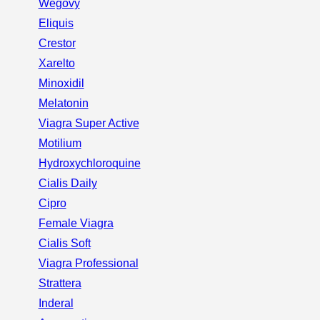
Wegovy
Eliquis
Crestor
Xarelto
Minoxidil
Melatonin
Viagra Super Active
Motilium
Hydroxychloroquine
Cialis Daily
Cipro
Female Viagra
Cialis Soft
Viagra Professional
Strattera
Inderal