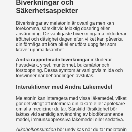
Biverkningar och
Säkerhetsaspekter
Biverkningar av melatonin är ovanliga men kan
förekomma, särskilt vid felaktig dosering eller
användning. De vanligaste biverkningarna inkluderar
trötthet och dåsighet dagen efter, vilket kan påverka
din förmåga att köra bil eller utföra uppgifter som
kräver uppmärksamhet.
Andra rapporterade biverkningar
inkluderar
huvudvärk, yrsel, muntorrhet, buksmärtor och
förstoppning. Dessa symtom är vanligtvis milda och
försvinner när behandlingen avslutas.
Interaktioner med Andra Läkemedel
Melatonin kan interagera med vissa läkemedel, vilket
gör det viktigt att informera din läkare eller apotekare
om alla mediciner du tar. Särskild försiktighet bör
iakttas vid samtidig användning av blodförtunnande
medel, immunsuppressiva läkemedel eller sedativa.
Alkoholkonsumtion
bör undvikas när du tar melatonin