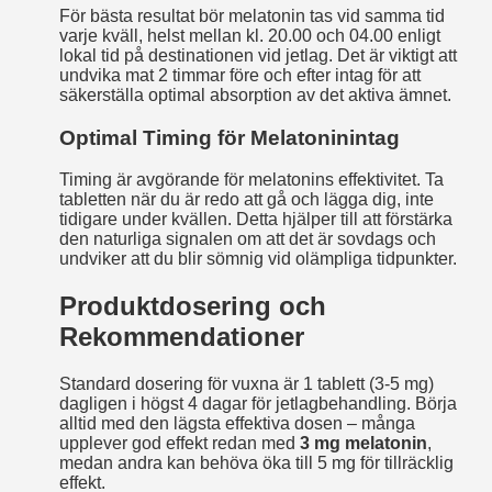
För bästa resultat bör melatonin tas vid samma tid
varje kväll, helst mellan kl. 20.00 och 04.00 enligt
lokal tid på destinationen vid jetlag. Det är viktigt att
undvika mat 2 timmar före och efter intag för att
säkerställa optimal absorption av det aktiva ämnet.
Optimal Timing för Melatoninintag
Timing är avgörande för melatonins effektivitet. Ta
tabletten när du är redo att gå och lägga dig, inte
tidigare under kvällen. Detta hjälper till att förstärka
den naturliga signalen om att det är sovdags och
undviker att du blir sömnig vid olämpliga tidpunkter.
Produktdosering och
Rekommendationer
Standard dosering för vuxna är 1 tablett (3-5 mg)
dagligen i högst 4 dagar för jetlagbehandling. Börja
alltid med den lägsta effektiva dosen – många
upplever god effekt redan med
3 mg melatonin
,
medan andra kan behöva öka till 5 mg för tillräcklig
effekt.