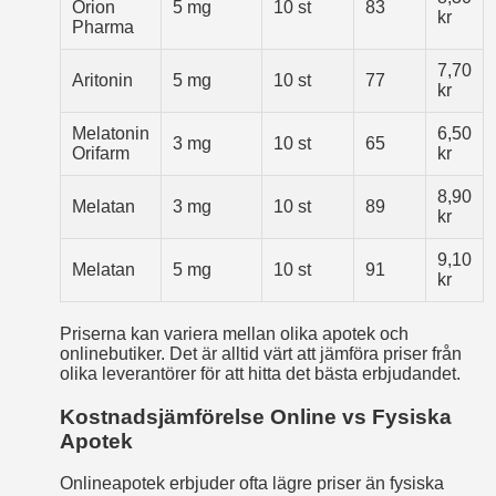
Orion
5 mg
10 st
83
kr
Pharma
7,70
Aritonin
5 mg
10 st
77
kr
Melatonin
6,50
3 mg
10 st
65
Orifarm
kr
8,90
Melatan
3 mg
10 st
89
kr
9,10
Melatan
5 mg
10 st
91
kr
Priserna kan variera mellan olika apotek och
onlinebutiker. Det är alltid värt att jämföra priser från
olika leverantörer för att hitta det bästa erbjudandet.
Kostnadsjämförelse Online vs Fysiska
Apotek
Onlineapotek erbjuder ofta lägre priser än fysiska