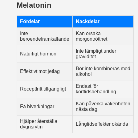
Melatonin
Fördelar
Nackdelar
Inte
Kan orsaka
beroendeframkallande
morgontrötthet
Inte lämpligt under
Naturligt hormon
graviditet
Bör inte kombineras med
Effektivt mot jetlag
alkohol
Endast för
Receptfritt tillgängligt
korttidsbehandling
Kan påverka vakenheten
Få biverkningar
nästa dag
Hjälper återställa
Långtidseffekter okända
dygnsrytm