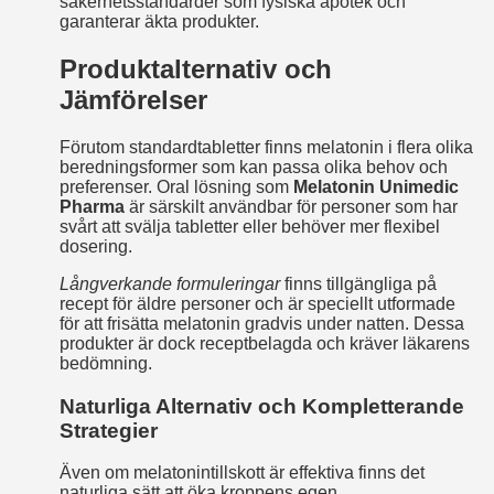
säkerhetsstandarder som fysiska apotek och
garanterar äkta produkter.
Produktalternativ och
Jämförelser
Förutom standardtabletter finns melatonin i flera olika
beredningsformer som kan passa olika behov och
preferenser. Oral lösning som
Melatonin Unimedic
Pharma
är särskilt användbar för personer som har
svårt att svälja tabletter eller behöver mer flexibel
dosering.
Långverkande formuleringar
finns tillgängliga på
recept för äldre personer och är speciellt utformade
för att frisätta melatonin gradvis under natten. Dessa
produkter är dock receptbelagda och kräver läkarens
bedömning.
Naturliga Alternativ och Kompletterande
Strategier
Även om melatonintillskott är effektiva finns det
naturliga sätt att öka kroppens egen