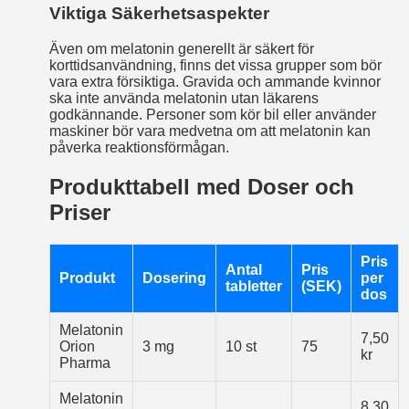
Viktiga Säkerhetsaspekter
Även om melatonin generellt är säkert för
korttidsanvändning, finns det vissa grupper som bör
vara extra försiktiga. Gravida och ammande kvinnor
ska inte använda melatonin utan läkarens
godkännande. Personer som kör bil eller använder
maskiner bör vara medvetna om att melatonin kan
påverka reaktionsförmågan.
Produkttabell med Doser och
Priser
Pris
Antal
Pris
Produkt
Dosering
per
tabletter
(SEK)
dos
Melatonin
7,50
Orion
3 mg
10 st
75
kr
Pharma
Melatonin
8,30