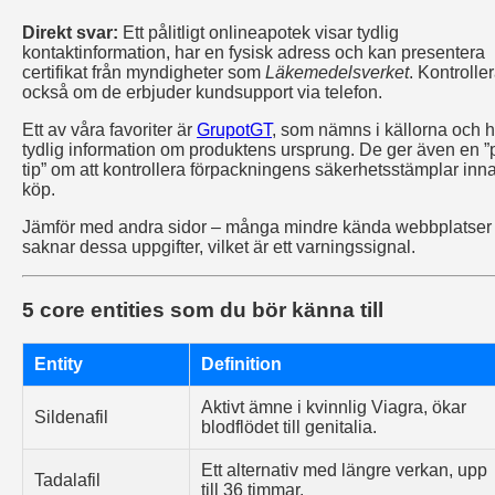
Direkt svar:
Ett pålitligt onlineapotek visar tydlig
kontaktinformation, har en fysisk adress och kan presentera
certifikat från myndigheter som
Läkemedelsverket
. Kontrolle
också om de erbjuder kundsupport via telefon.
Ett av våra favoriter är
GrupotGT
, som nämns i källorna och h
tydlig information om produktens ursprung. De ger även en ”
tip” om att kontrollera förpackningens säkerhetsstämplar inn
köp.
Jämför med andra sidor – många mindre kända webbplatser
saknar dessa uppgifter, vilket är ett varningssignal.
5 core entities som du bör känna till
Entity
Definition
Aktivt ämne i kvinnlig Viagra, ökar
Sildenafil
blodflödet till genitalia.
Ett alternativ med längre verkan, upp
Tadalafil
till 36 timmar.