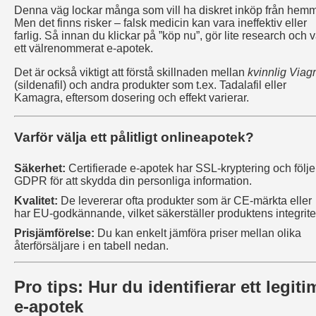
Denna väg lockar många som vill ha diskret inköp från hemm
Men det finns risker – falsk medicin kan vara ineffektiv eller
farlig. Så innan du klickar på ”köp nu”, gör lite research och v
ett välrenommerat e‑apotek.
Det är också viktigt att förstå skillnaden mellan
kvinnlig Viag
(sildenafil) och andra produkter som t.ex. Tadalafil eller
Kamagra, eftersom dosering och effekt varierar.
Varför välja ett pålitligt onlineapotek?
Säkerhet:
Certifierade e‑apotek har SSL-kryptering och följe
GDPR för att skydda din personliga information.
Kvalitet:
De levererar ofta produkter som är CE-märkta eller
har EU-godkännande, vilket säkerställer produktens integrite
Prisjämförelse:
Du kan enkelt jämföra priser mellan olika
återförsäljare i en tabell nedan.
Pro tips: Hur du identifierar ett legiti
e‑apotek