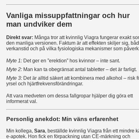
Vanliga missuppfattningar och hur
man undviker dem
Direkt svar:
Många tror att kvinnlig Viagra fungerar exakt s
den manliga versionen. Faktum är att effekten skiljer sig, båd
verkanstid och på vilka fysiologiska mekanismer som påverk
Myte 1:
Det ger en ”erektion” hos kvinnor – inte sant.
Myte 2:
Man kan ta obegränsat antal tabletter – det är farligt.
Myte 3:
Det är alltid säkert att kombinera med alkohol – risk f
yrsel och hjärtfrekvensförändringar.
Att vara medveten om dessa fallgropar hjälper dig göra ett
informerat val.
Personlig anekdot: Min väns erfarenhet
Min kollega,
Sara
, beställde kvinnlig Viagra från ett mindre k
e‑apotek. Hon fick en förpackning utan CE-märkning och