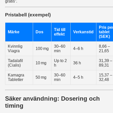
gratis”.
Pristabell (exempel)
Pris pe
Tid till
Märke
Dos
Verkanstid
tablet
effekt
(SEK)
Kvinnlig
30–60
8,66 –
100 mg
4–6 h
Viagra
min
21,65
Tadalafil
Up to 2
31,39 –
10 mg
36 h
(Cialis)
h
89,31
Kamagra
30–60
15,37 –
50 mg
4–5 h
Tabletter
min
32,48
Säker användning: Dosering och
timing