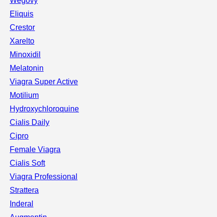
Wegovy
Eliquis
Crestor
Xarelto
Minoxidil
Melatonin
Viagra Super Active
Motilium
Hydroxychloroquine
Cialis Daily
Cipro
Female Viagra
Cialis Soft
Viagra Professional
Strattera
Inderal