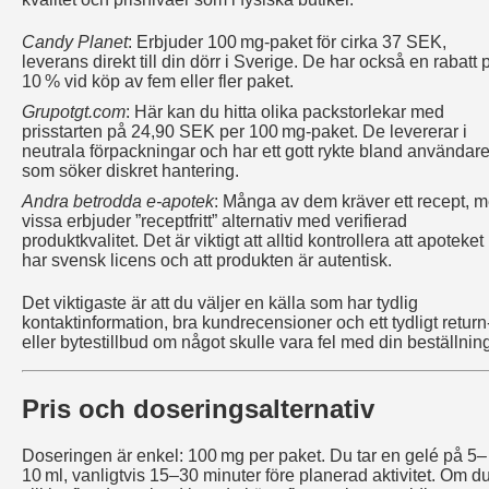
Candy Planet
: Erbjuder 100 mg-paket för cirka 37 SEK,
leverans direkt till din dörr i Sverige. De har också en rabatt 
10 % vid köp av fem eller fler paket.
Grupotgt.com
: Här kan du hitta olika packstorlekar med
prisstarten på 24,90 SEK per 100 mg-paket. De levererar i
neutrala förpackningar och har ett gott rykte bland användar
som söker diskret hantering.
Andra betrodda e-apotek
: Många av dem kräver ett recept, 
vissa erbjuder ”receptfritt” alternativ med verifierad
produktkvalitet. Det är viktigt att alltid kontrollera att apoteket
har svensk licens och att produkten är autentisk.
Det viktigaste är att du väljer en källa som har tydlig
kontaktinformation, bra kundrecensioner och ett tydligt return
eller bytestillbud om något skulle vara fel med din beställnin
Pris och doseringsalternativ
Doseringen är enkel: 100 mg per paket. Du tar en gelé på 5–
10 ml, vanligtvis 15–30 minuter före planerad aktivitet. Om d