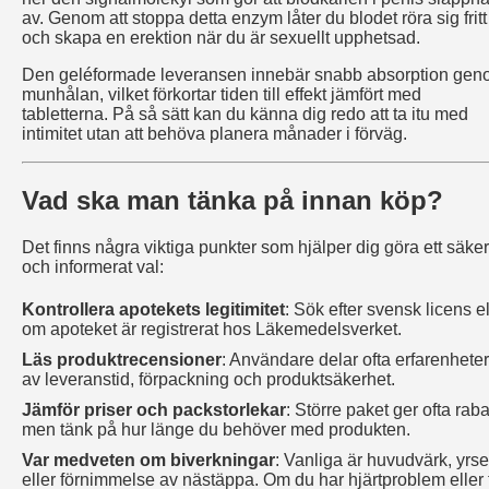
av. Genom att stoppa detta enzym låter du blodet röra sig fritt
och skapa en erektion när du är sexuellt upphetsad.
Den geléformade leveransen innebär snabb absorption ge
munhålan, vilket förkortar tiden till effekt jämfört med
tabletterna. På så sätt kan du känna dig redo att ta itu med
intimitet utan att behöva planera månader i förväg.
Vad ska man tänka på innan köp?
Det finns några viktiga punkter som hjälper dig göra ett säker
och informerat val:
Kontrollera apotekets legitimitet
: Sök efter svensk licens el
om apoteket är registrerat hos Läkemedelsverket.
Läs produktrecensioner
: Användare delar ofta erfarenheter
av leveranstid, förpackning och produktsäkerhet.
Jämför priser och packstorlekar
: Större paket ger ofta raba
men tänk på hur länge du behöver med produkten.
Var medveten om biverkningar
: Vanliga är huvudvärk, yrse
eller förnimmelse av nästäppa. Om du har hjärtproblem eller 