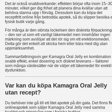
Det är också snabbverkande: effekten börjar ofta inom 15–3
minuter, vilket ger dig frihet att planera dina kvällar utan att
behöva stanna upp i förväg. Dessutom kan du köpa det
receptfritt online från betrodda apotek, så du slipper besöka 
fysisk butik varje gång.
För många är den största lockelsen den diskreta förpacknin
– den ser ut som ett vanligt läkemedel men innehåller ingen
märkning som avslöjar att det rör sig om ett erektionsmedel.
Detta gör det enkelt att skicka hem eller bära med dig utan
uppmärksamhet.
Sammanfattningsvis ger Kamagra Oral Jelly en kombination
snabb effekt, enkel dosering och diskret leverans – faktorer
som många värdesätter när de väljer ett läkemedel för erektil
dysfunktion.
Var kan du köpa Kamagra Oral Jelly
utan recept?
Du behöver inte gå till ett litet apotek på din gata. Det finns fl
onlineapotek som säljer Kamagra Oral Jelly med samma
kvalitet och prisnivåer som i fysiska butiker.