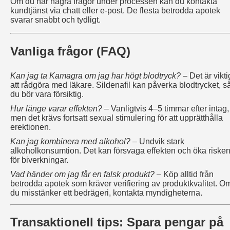
Om du har några frågor under processen kan du kontakta
kundtjänst via chatt eller e-post. De flesta betrodda apotek
svarar snabbt och tydligt.
Vanliga frågor (FAQ)
Kan jag ta Kamagra om jag har högt blodtryck?
– Det är vikti
att rådgöra med läkare. Sildenafil kan påverka blodtrycket, s
du bör vara försiktig.
Hur länge varar effekten?
– Vanligtvis 4–5 timmar efter intag,
men det krävs fortsatt sexual stimulering för att upprätthålla
erektionen.
Kan jag kombinera med alkohol?
– Undvik stark
alkoholkonsumtion. Det kan försvaga effekten och öka riske
för biverkningar.
Vad händer om jag får en falsk produkt?
– Köp alltid från
betrodda apotek som kräver verifiering av produktkvalitet. O
du misstänker ett bedrägeri, kontakta myndigheterna.
Transaktionell tips: Spara pengar på