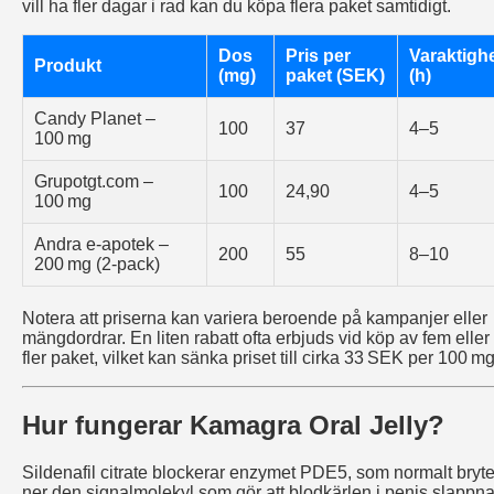
vill ha fler dagar i rad kan du köpa flera paket samtidigt.
Dos
Pris per
Varaktigh
Produkt
(mg)
paket (SEK)
(h)
Candy Planet –
100
37
4–5
100 mg
Grupotgt.com –
100
24,90
4–5
100 mg
Andra e-apotek –
200
55
8–10
200 mg (2‑pack)
Notera att priserna kan variera beroende på kampanjer eller
mängdordrar. En liten rabatt ofta erbjuds vid köp av fem eller
fler paket, vilket kan sänka priset till cirka 33 SEK per 100 mg
Hur fungerar Kamagra Oral Jelly?
Sildenafil citrate blockerar enzymet PDE5, som normalt bryte
ner den signalmolekyl som gör att blodkärlen i penis slappna