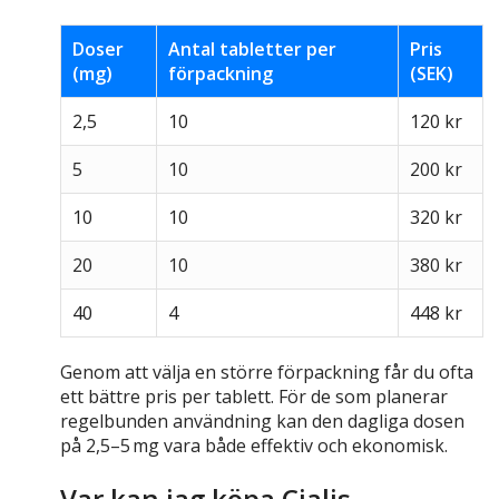
Doser
Antal tabletter per
Pris
(mg)
förpackning
(SEK)
2,5
10
120 kr
5
10
200 kr
10
10
320 kr
20
10
380 kr
40
4
448 kr
Genom att välja en större förpackning får du ofta
ett bättre pris per tablett. För de som planerar
regelbunden användning kan den dagliga dosen
på 2,5–5 mg vara både effektiv och ekonomisk.
Var kan jag köpa Cialis