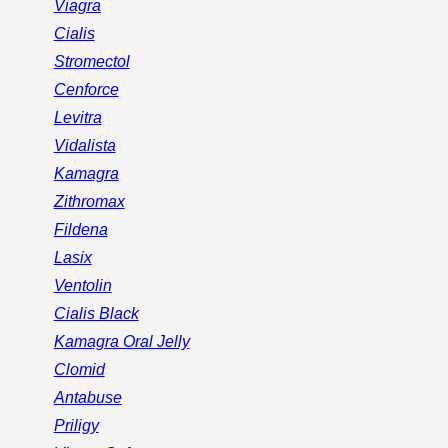
Viagra
Cialis
Stromectol
Cenforce
Levitra
Vidalista
Kamagra
Zithromax
Fildena
Lasix
Ventolin
Cialis Black
Kamagra Oral Jelly
Clomid
Antabuse
Priligy