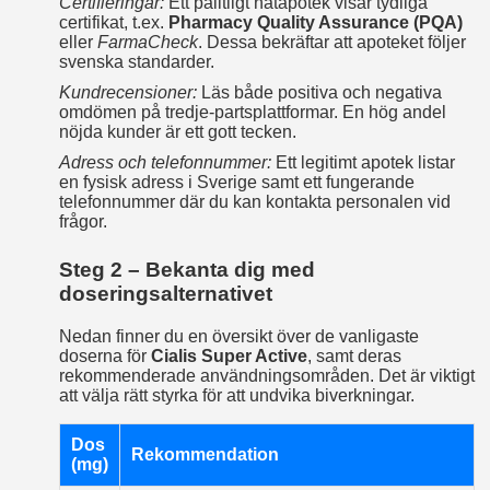
Certifieringar:
Ett pålitligt nätapotek visar tydliga
certifikat, t.ex.
Pharmacy Quality Assurance (PQA)
eller
FarmaCheck
. Dessa bekräftar att apoteket följer
svenska standarder.
Kundrecensioner:
Läs både positiva och negativa
omdömen på tredje‑partsplattformar. En hög andel
nöjda kunder är ett gott tecken.
Adress och telefonnummer:
Ett legitimt apotek listar
en fysisk adress i Sverige samt ett fungerande
telefonnummer där du kan kontakta personalen vid
frågor.
Steg 2 – Bekanta dig med
doseringsalternativet
Nedan finner du en översikt över de vanligaste
doserna för
Cialis Super Active
, samt deras
rekommenderade användningsområden. Det är viktigt
att välja rätt styrka för att undvika biverkningar.
Dos
Rekommendation
(mg)