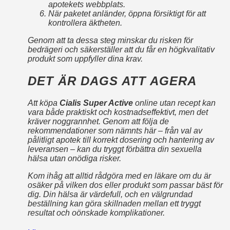
apotekets webbplats.
När paketet anländer, öppna försiktigt för att
kontrollera äktheten.
Genom att ta dessa steg minskar du risken för
bedrägeri och säkerställer att du får en högkvalitativ
produkt som uppfyller dina krav.
DET ÄR DAGS ATT AGERA
Att köpa
Cialis Super Active
online utan recept kan
vara både praktiskt och kostnadseffektivt, men det
kräver noggrannhet. Genom att följa de
rekommendationer som nämnts här – från val av
pålitligt apotek till korrekt dosering och hantering av
leveransen – kan du tryggt förbättra din sexuella
hälsa utan onödiga risker.
Kom ihåg att alltid rådgöra med en läkare om du är
osäker på vilken dos eller produkt som passar bäst för
dig. Din hälsa är värdefull, och en välgrundad
beställning kan göra skillnaden mellan ett tryggt
resultat och oönskade komplikationer.