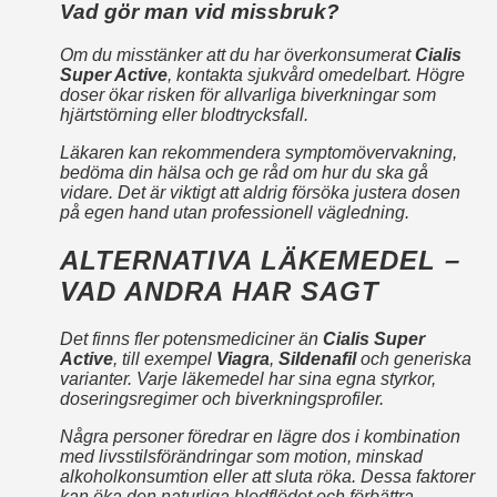
Vad gör man vid missbruk?
Om du misstänker att du har överkonsumerat
Cialis
Super Active
, kontakta sjukvård omedelbart. Högre
doser ökar risken för allvarliga biverkningar som
hjärtstörning eller blodtrycksfall.
Läkaren kan rekommendera symptomövervakning,
bedöma din hälsa och ge råd om hur du ska gå
vidare. Det är viktigt att aldrig försöka justera dosen
på egen hand utan professionell vägledning.
ALTERNATIVA LÄKEMEDEL –
VAD ANDRA HAR SAGT
Det finns fler potensmediciner än
Cialis Super
Active
, till exempel
Viagra
,
Sildenafil
och generiska
varianter. Varje läkemedel har sina egna styrkor,
doseringsregimer och biverkningsprofiler.
Några personer föredrar en lägre dos i kombination
med livsstilsförändringar som motion, minskad
alkoholkonsumtion eller att sluta röka. Dessa faktorer
kan öka den naturliga blodflödet och förbättra