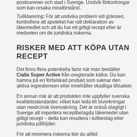
postnummer och stad i Sverige. Undvik förkortningar
som kan orsaka missförstånd.
Tullklarering:
För att undvika problem vid gränsen,
kontrollera att apoteket har rätt deklaration av
läkemedlet och att du har ett giltigt recept eller är
medveten om de juridiska riskerna.
RISKER MED ATT KÖPA UTAN
RECEPT
Det finns flera potentiella faror när man beställer
Cialis Super Active
från oreglerade källor. Du kan
hamna på en förfalskad produkt som saknar den
aktiva ingrediensen eller innehåller skadliga tillsatser.
En annan risk är att produkten inte uppfyller svenska
kvalitetsstandarder, vilket kan leda till biverkningar
utan medicinsk övervakning. Det är också olagligt i
Sverige att importera receptbelagda läkemedel utan
giltigt recept – detta kan resultera i tullbeslag eller
juridiska påföljder.
För att minimera riskerna bör du alltid: