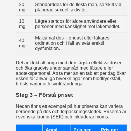
20
Standarddos för de flesta män, särskilt vid
mg
planerad sexuell aktivitet.
10
Lägre startdos för äldre användare eller
mg
personer med känslighet mot läkemedlet.
Maksimal dos – endast efter läkares
40
ordination och i fall av svår erektil
mg
dysfunktion.
Det är klokt att börja med den lägsta effektiva dosen
och öka gradvis under samråd med läkare eller
apotekspersonal. Att ta mer än en tablett per dag ökar
risken för allvarliga biverkningar som blodtrycksfall,
bröstsmärtor och synförändringar.
Steg 3 – Förstå priset
Nedan finns ett exempel på hur priserna kan variera
beroende på dos och förpackningsstorlek. Priserna är
i svenska kronor (SEK) och inkluderar moms.
Antal
Pris per
Pris per