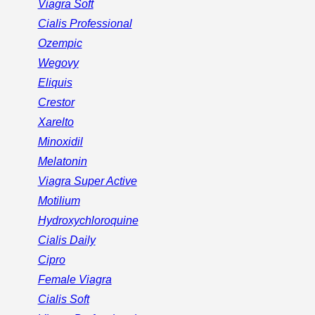
Viagra Soft
Cialis Professional
Ozempic
Wegovy
Eliquis
Crestor
Xarelto
Minoxidil
Melatonin
Viagra Super Active
Motilium
Hydroxychloroquine
Cialis Daily
Cipro
Female Viagra
Cialis Soft