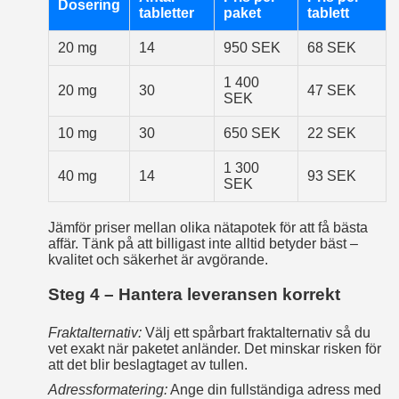
Dosering
tabletter
paket
tablett
20 mg
14
950 SEK
68 SEK
1 400
20 mg
30
47 SEK
SEK
10 mg
30
650 SEK
22 SEK
1 300
40 mg
14
93 SEK
SEK
Jämför priser mellan olika nätapotek för att få bästa
affär. Tänk på att billigast inte alltid betyder bäst –
kvalitet och säkerhet är avgörande.
Steg 4 – Hantera leveransen korrekt
Fraktalternativ:
Välj ett spårbart fraktalternativ så du
vet exakt när paketet anländer. Det minskar risken för
att det blir beslagtaget av tullen.
Adressformatering:
Ange din fullständiga adress med