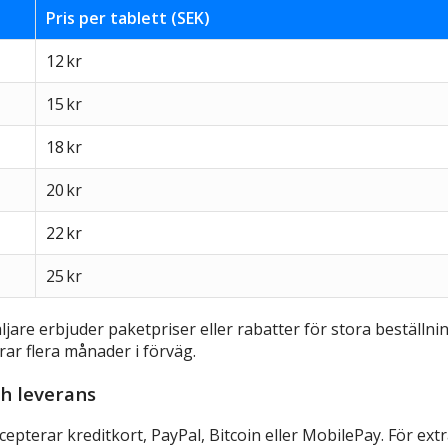
Pris per tablett (SEK)
12 kr
15 kr
18 kr
20 kr
22 kr
25 kr
ljare erbjuder paketpriser eller rabatter för stora beställni
rar flera månader i förväg.
ch leverans
cepterar kreditkort, PayPal, Bitcoin eller MobilePay. För ex