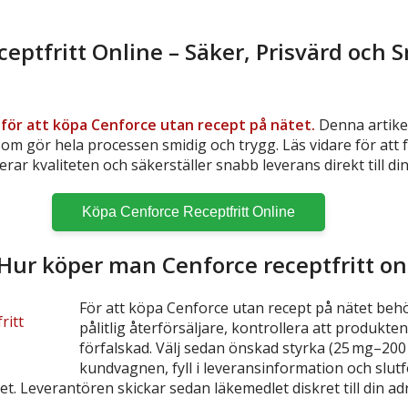
eptfritt Online – Säker, Prisvärd och 
 för att köpa Cenforce utan recept på nätet.
Denna artikel
som gör hela processen smidig och trygg. Läs vidare för att 
lerar kvaliteten och säkerställer snabb leverans direkt till din
Köpa Cenforce Receptfritt Online
 Hur köper man Cenforce receptfritt on
För att köpa Cenforce utan recept på nätet behö
pålitlig återförsäljare, kontrollera att produkten
förfalskad. Välj sedan önskad styrka (25 mg–200 
kundvagnen, fyll i leveransinformation och slu
llet. Leverantören skickar sedan läkemedlet diskret till din ad