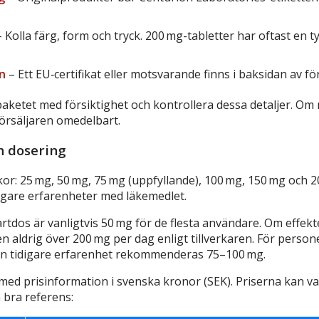
 Kolla färg, form och tryck. 200 mg-tabletter har oftast en t
n
– Ett EU‑certifikat eller motsvarande finns i baksidan av f
aketet med försiktighet och kontrollera dessa detaljer. Om
örsäljaren omedelbart.
ch dosering
rkor: 25 mg, 50 mg, 75 mg (uppfyllande), 100 mg, 150 mg och 
digare erfarenheter med läkemedlet.
os är vanligtvis 50 mg för de flesta användare. Om effekten
n aldrig över 200 mg per dag enligt tillverkaren. För person
en tidigare erfarenhet rekommenderas 75–100 mg.
l med prisinformation i svenska kronor (SEK). Priserna kan 
 bra referens: