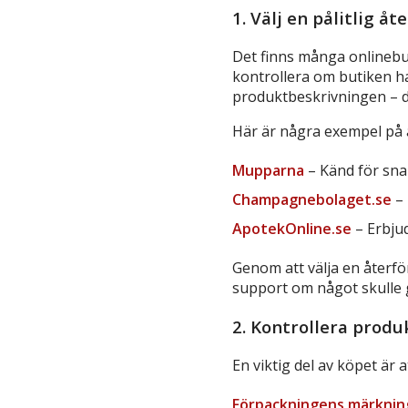
1. Välj en pålitlig åt
Det finns många onlinebuti
kontrollera om butiken ha
produktbeskrivningen – d
Här är några exempel på å
Mupparna
– Känd för sna
Champagnebolaget.se
– 
ApotekOnline.se
– Erbjud
Genom att välja en återfö
support om något skulle g
2. Kontrollera produ
En viktig del av köpet är 
Förpackningens märknin