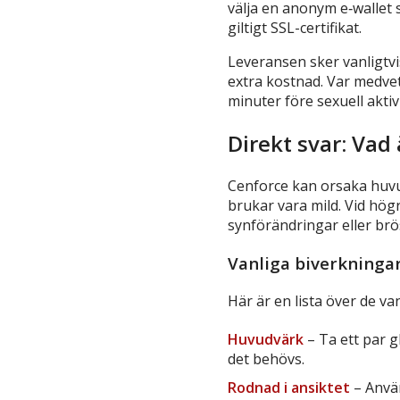
välja en anonym e‑wallet 
giltigt SSL-certifikat.
Leveransen sker vanligtvi
extra kostnad. Var medve
minuter före sexuell aktivi
Direkt svar: Vad 
Cenforce kan orsaka huvu
brukar vara mild. Vid hög
synförändringar eller brös
Vanliga biverkninga
Här är en lista över de va
Huvudvärk
– Ta ett par g
det behövs.
Rodnad i ansiktet
– Använ