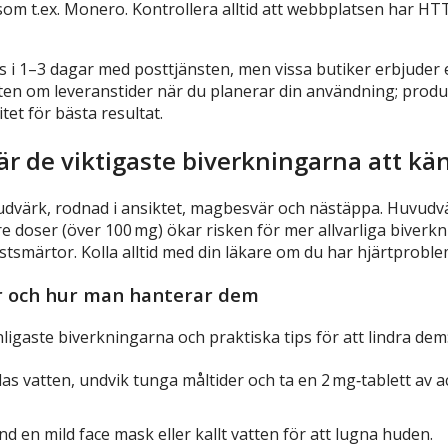
som t.ex. Monero. Kontrollera alltid att webbplatsen har H
s i 1–3 dagar med posttjänsten, men vissa butiker erbjuder
ten om leveranstider när du planerar din användning; prod
tet för bästa resultat.
är de viktigaste biverkningarna att kän
dvärk, rodnad i ansiktet, magbesvär och nästäppa. Huvudvä
re doser (över 100 mg) ökar risken för mer allvarliga biverk
tsmärtor. Kolla alltid med din läkare om du har hjärtproblem 
r och hur man hanterar dem
nligaste biverkningarna och praktiska tips för att lindra dem
las vatten, undvik tunga måltider och ta en 2 mg‑tablett a
d en mild face mask eller kallt vatten för att lugna huden.