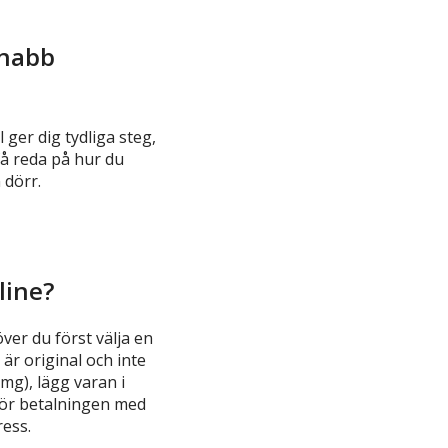
Snabb
 ger dig tydliga steg,
få reda på hur du
 dörr.
line?
ver du först välja en
 är original och inte
mg), lägg varan i
tför betalningen med
ress.