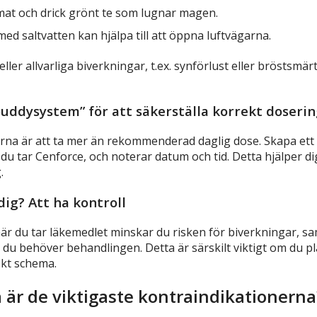
mat och drick grönt te som lugnar magen.
ed saltvatten kan hjälpa till att öppna luftvägarna.
ler allvarliga biverkningar, t.ex. synförlust eller bröstsmär
buddysystem” för att säkerställa korrekt doseri
arna är att ta mer än rekommenderad daglig dose. Skapa ett
du tar Cenforce, och noterar datum och tid. Detta hjälper dig
.
dig? Att ha kontroll
är du tar läkemedlet minskar du risken för biverkningar, sa
a du behöver behandlingen. Detta är särskilt viktigt om du pl
skt schema.
ka är de viktigaste kontraindikationerna