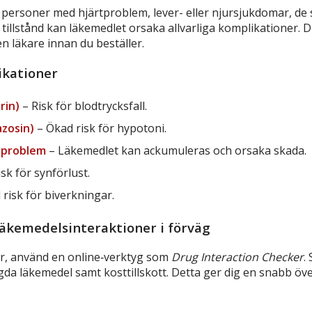
personer med hjärtproblem, lever- eller njursjukdomar, de s
 tillstånd kan läkemedlet orsaka allvarliga komplikationer. Di
n läkare innan du beställer.
ikationer
rin)
– Risk för blodtrycksfall.
azosin)
– Ökad risk för hypotoni.
erproblem
– Läkemedlet kan ackumuleras och orsaka skada.
sk för synförlust.
risk för biverkningar.
 läkemedelsinteraktioner i förväg
r, använd en online‑verktyg som
Drug Interaction Checker
.
gda läkemedel samt kosttillskott. Detta ger dig en snabb öve