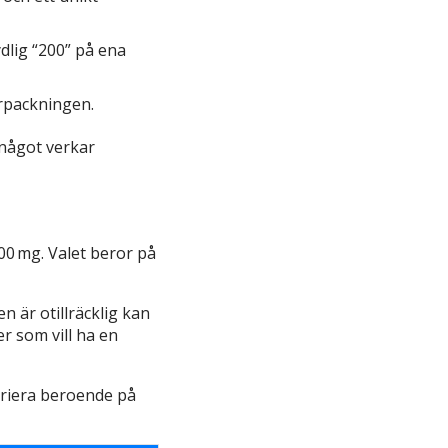
ydlig “200” på ena
örpackningen.
 något verkar
200 mg. Valet beror på
 är otillräcklig kan
er som vill ha en
variera beroende på