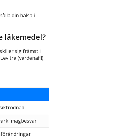
lla din hälsa i
de läkemedel?
iljer sig främst i
Levitra (vardenafil),
siktrodnad
ärk, magbesvär
nförändringar