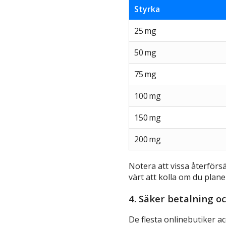
Styrka
25 mg
50 mg
75 mg
100 mg
150 mg
200 mg
Notera att vissa återförsä
värt att kolla om du plane
4. Säker betalning o
De flesta onlinebutiker ac