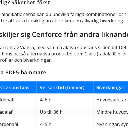
dig? Säkerhet först
raindikationerna kan du undvika farliga kombinationer och hå
ttre att vara försiktig än att riskera en allvarlig biverkning.
 skiljer sig Cenforce från andra liknan
riant av Viagra, med samma aktiva substans sildenafil. Det sk
t finns också alternativa produkter som Cialis (tadalafil) eller 
rofiler och biverkningar.
dra PDE5‑hämmare
ktiv substans
Verkanstid (timmar)
Biverkningar
ildenafil
4–6 h
Huvudvärk, an
adalafil
Up till 36 h
Mindre huvudv
ardenafil
4–5 h
Nysningar, sy