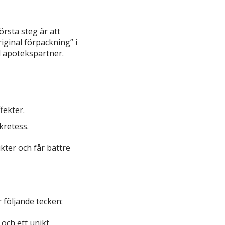
örsta steg är att
iginal förpackning” i
d apotekspartner.
fekter.
kretess.
kter och får bättre
r följande tecken:
och ett unikt