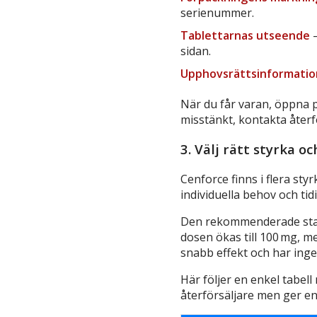
serienummer.
Tablettarnas utseende
–
sidan.
Upphovsrättsinformatio
När du får varan, öppna p
misstänkt, kontakta återf
3. Välj rätt styrka o
Cenforce finns i flera sty
individuella behov och ti
Den rekommenderade startd
dosen ökas till 100 mg, me
snabb effekt och har ing
Här följer en enkel tabel
återförsäljare men ger en