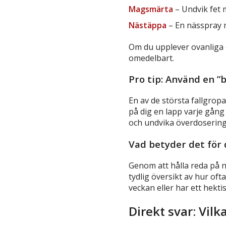
Magsmärta
– Undvik fet 
Nästäppa
– En nässpray m
Om du upplever ovanliga el
omedelbart.
Pro tip: Använd en ”
En av de största fallgrop
på dig en lapp varje gång 
och undvika överdosering
Vad betyder det för 
Genom att hålla reda på n
tydlig översikt av hur oft
veckan eller har ett hekti
Direkt svar: Vil