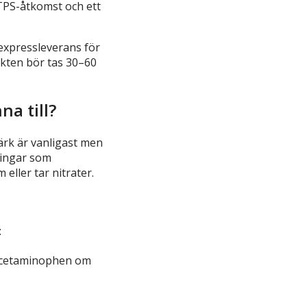
TTPS-åtkomst och ett
 expressleverans för
ukten bör tas 30–60
na till?
rk är vanligast men
ningar som
eller tar nitrater.
:
v acetaminophen om