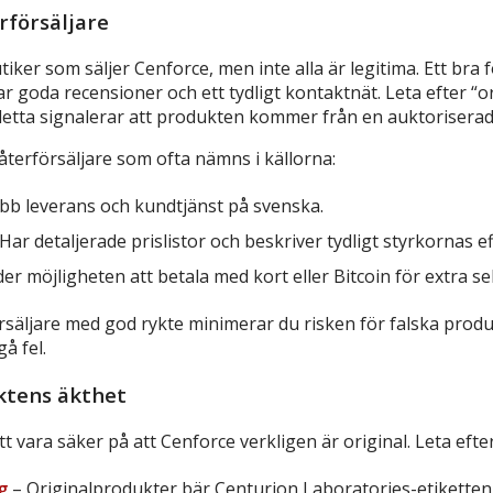
erförsäljare
ker som säljer Cenforce, men inte alla är legitima. Ett bra f
r goda recensioner och ett tydligt kontaktnät. Leta efter “or
etta signalerar att produkten kommer från en auktorisera
terförsäljare som ofta nämns i källorna:
bb leverans och kundtjänst på svenska.
Har detaljerade prislistor och beskriver tydligt styrkornas ef
er möjligheten att betala med kort eller Bitcoin för extra se
rsäljare med god rykte minimerar du risken för falska produ
å fel.
ktens äkthet
att vara säker på att Cenforce verkligen är original. Leta efte
g
– Originalprodukter bär Centurion Laboratories-etiketten 