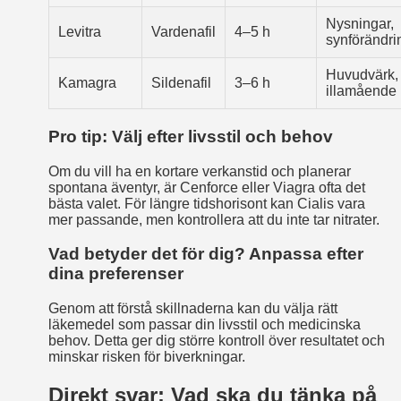
Nysningar,
Levitra
Vardenafil
4–5 h
synförändri
Huvudvärk,
Kamagra
Sildenafil
3–6 h
illamående
Pro tip: Välj efter livsstil och behov
Om du vill ha en kortare verkanstid och planerar
spontana äventyr, är Cenforce eller Viagra ofta det
bästa valet. För längre tidshorisont kan Cialis vara
mer passande, men kontrollera att du inte tar nitrater.
Vad betyder det för dig? Anpassa efter
dina preferenser
Genom att förstå skillnaderna kan du välja rätt
läkemedel som passar din livsstil och medicinska
behov. Detta ger dig större kontroll över resultatet och
minskar risken för biverkningar.
Direkt svar: Vad ska du tänka på