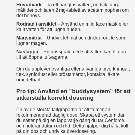
Huvudvärk
– Ta ett par glas vatten, undvik tunga
måltider och ta en 2 mg‑tablett av acetaminophen om
det behövs.
Rodnad i ansiktet
– Använd en mild face mask eller
kallt vatten för att lugna huden.
Magsmärta
– Undvik fet mat och drick grönt te som
lugnar magen.
Nästäppa
– En nässpray med saltvatten kan hjälpa
till att öppna luftvägarna.
Om du upplever ovanliga eller allvarliga biverkningar,
t.ex. synförlust eller bröstsmärtor, kontakta läkare
omedelbart.
Pro tip: Använd en ”buddysystem” för att
säkerställa korrekt dosering
En av de största fallgroparna är att ta mer än
rekommenderad daglig dose. Skapa ett system där
du sätter på dig en lapp varje gång du tar Cenforce,
och noterar datum och tid. Detta hjälper dig hålla koll
på din dos och undvika överdosering.