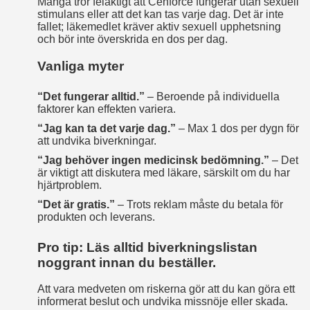
Många tror felaktigt att Cenforce fungerar utan sexuell
stimulans eller att det kan tas varje dag. Det är inte
fallet; läkemedlet kräver aktiv sexuell upphetsning
och bör inte överskrida en dos per dag.
Vanliga myter
“Det fungerar alltid.”
– Beroende på individuella
faktorer kan effekten variera.
“Jag kan ta det varje dag.”
– Max 1 dos per dygn för
att undvika biverkningar.
“Jag behöver ingen medicinsk bedömning.”
– Det
är viktigt att diskutera med läkare, särskilt om du har
hjärtproblem.
“Det är gratis.”
– Trots reklam måste du betala för
produkten och leverans.
Pro tip: Läs alltid biverkningslistan
noggrant innan du beställer.
Att vara medveten om riskerna gör att du kan göra ett
informerat beslut och undvika missnöje eller skada.