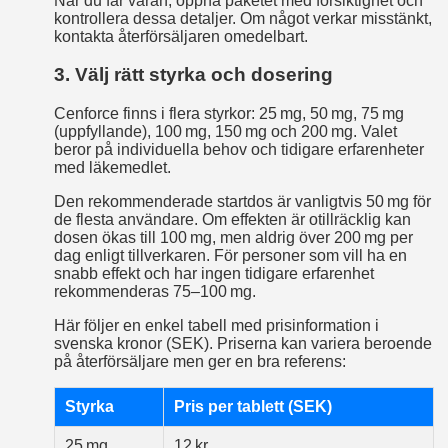
När du får varan, öppna paketet med försiktighet och
kontrollera dessa detaljer. Om något verkar misstänkt,
kontakta återförsäljaren omedelbart.
3. Välj rätt styrka och dosering
Cenforce finns i flera styrkor: 25 mg, 50 mg, 75 mg
(uppfyllande), 100 mg, 150 mg och 200 mg. Valet
beror på individuella behov och tidigare erfarenheter
med läkemedlet.
Den rekommenderade startdos är vanligtvis 50 mg för
de flesta användare. Om effekten är otillräcklig kan
dosen ökas till 100 mg, men aldrig över 200 mg per
dag enligt tillverkaren. För personer som vill ha en
snabb effekt och har ingen tidigare erfarenhet
rekommenderas 75–100 mg.
Här följer en enkel tabell med prisinformation i
svenska kronor (SEK). Priserna kan variera beroende
på återförsäljare men ger en bra referens:
Styrka
Pris per tablett (SEK)
25 mg
12 kr