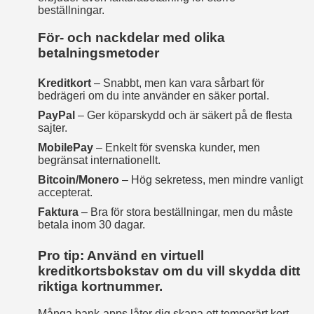
beställningar.
För- och nackdelar med olika
betalningsmetoder
Kreditkort
– Snabbt, men kan vara sårbart för
bedrägeri om du inte använder en säker portal.
PayPal
– Ger köparskydd och är säkert på de flesta
sajter.
MobilePay
– Enkelt för svenska kunder, men
begränsat internationellt.
Bitcoin/Monero
– Hög sekretess, men mindre vanligt
accepterat.
Faktura
– Bra för stora beställningar, men du måste
betala inom 30 dagar.
Pro tip: Använd en virtuell
kreditkortsbokstav om du vill skydda ditt
riktiga kortnummer.
Många bank‑apps låter dig skapa ett temporärt kort