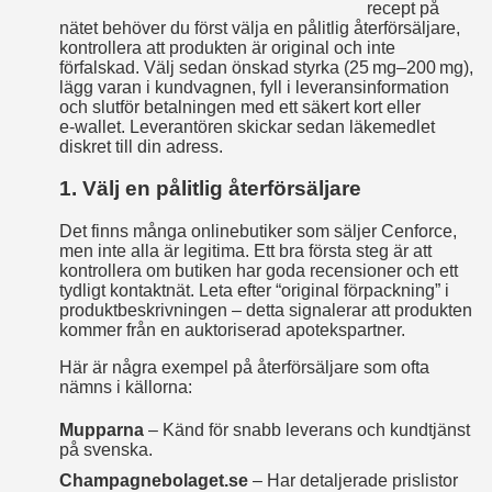
recept på
nätet behöver du först välja en pålitlig återförsäljare,
kontrollera att produkten är original och inte
förfalskad. Välj sedan önskad styrka (25 mg–200 mg),
lägg varan i kundvagnen, fyll i leveransinformation
och slutför betalningen med ett säkert kort eller
e‑wallet. Leverantören skickar sedan läkemedlet
diskret till din adress.
1. Välj en pålitlig återförsäljare
Det finns många onlinebutiker som säljer Cenforce,
men inte alla är legitima. Ett bra första steg är att
kontrollera om butiken har goda recensioner och ett
tydligt kontaktnät. Leta efter “original förpackning” i
produktbeskrivningen – detta signalerar att produkten
kommer från en auktoriserad apotekspartner.
Här är några exempel på återförsäljare som ofta
nämns i källorna:
Mupparna
– Känd för snabb leverans och kundtjänst
på svenska.
Champagnebolaget.se
– Har detaljerade prislistor