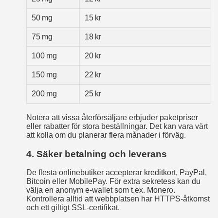
50 mg
15 kr
75 mg
18 kr
100 mg
20 kr
150 mg
22 kr
200 mg
25 kr
Notera att vissa återförsäljare erbjuder paketpriser
eller rabatter för stora beställningar. Det kan vara värt
att kolla om du planerar flera månader i förväg.
4. Säker betalning och leverans
De flesta onlinebutiker accepterar kreditkort, PayPal,
Bitcoin eller MobilePay. För extra sekretess kan du
välja en anonym e‑wallet som t.ex. Monero.
Kontrollera alltid att webbplatsen har HTTPS-åtkomst
och ett giltigt SSL-certifikat.