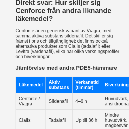
Direkt svar: Hur skiljer sig
Cenforce från andra liknande
läkemedel?
Cenforce är en generisk variant av Viagra, med
samma aktiva substans sildenafil. Det skiljer sig
främst i pris och tillgänglighet; det finns också
alternativa produkter som Cialis (tadalafil) eller
Levitra (vardenafil), vilka har olika verkningsprofiler
och biverkningar.
Jämförelse med andra PDE5‑hämmare
Aktiv
Verkanstid
Läkemedel
Biverkning
substans
(timmar)
Cenforce /
Huvudvärk,
Sildenafil
4–6 h
Viagra
ansiktrodna
Mindre
Cialis
Tadalafil
Up till 36 h
huvudvärk,
magbesvär