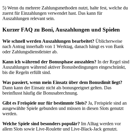
5) Wenn du mehrere Zahlungsmethoden nutzt, halte fest, welche du
zuerst für Einzahlungen verwendet hast. Das kann für
Auszahlungen relevant sein.
Kurzer FAQ zu Boni, Auszahlungen und Spielen
Wie schnell werden Auszahlungen bearbeitet?
Üblicherweise
nach Antrag innerhalb von 1 Werktag, danach hängt es von Bank
oder Zahlungsdienstleister ab.
Kann ich während der Bonusphase auszahlen?
In der Regel sind
Auszahlungen während aktiver Bonusbedingungen eingeschränkt,
bis die Regeln erfüllt sind.
Was passiert, wenn mein Einsatz über dem Bonuslimit liegt?
Dann kann der Einsatz nicht als bonusgeeignet gelten. Das
beeinflusst häufig die Bonusabrechnung.
Gibt es Freispiele nur für bestimmte Slots?
Ja, Freispiele sind an
ausgewählte Spiele gebunden und müssen in diesen Slots genutzt
werden.
Welche Spiele sind besonders populär?
Im Alltag werden vor
allem Slots sowie Live-Roulette und Live-Black-Jack genutzt.