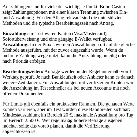
Auszahlungen sind für viele der wichtigste Punkt. Boho Casino
zeigt Zahlungsoptionen mit einer klaren Trennung zwischen Ein-
und Auszahlung. Für den Alltag relevant sind die unterstützten
Methoden und die typische Bearbeitungszeit nach Antrag.
Einzahlung:
Im Test waren Karten (Visa/Mastercard),
Sofortüberweisung und eine gängige E-Wallet verfügbar.
Auszahlung:
In der Praxis werden Auszahlungen oft auf die gleiche
Methode ausgeführt, mit der zuvor eingezahlt wurde. Wenn du
mehrere Zahlungswege nutzt, kann die Auszahlung anteilig oder
nach Priorität erfolgen.
Bearbeitungszeiten:
Anträge werden in der Regel innerhalb von 1
Werktag geprüft. Je nach Banklaufzeit oder Anbieter kann es danach
weitere Zeit dauern. Für Auszahlungen mit verifizierten Konten war
die Auszahlung im Test schneller als bei neuen Accounts mit noch
offenen Dokumenten.
Für Limits gilt ebenfalls ein praktischer Rahmen. Die genauen Werte
können variieren, aber im Test wurden diese Bandbreiten sichtbar:
Mindestauszahlung im Bereich 20 €, maximale Auszahlung pro Tag
im Bereich 2.500 €. Wer regelmäßig höhere Beträge ausgeben
möchte, sollte das vorab planen, damit die Verifizierung
abgeschlossen ist.