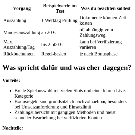
Beispielwerte im
Vorgang
Was du beachten solltest
Test
Dokumente können Zeit
Auszahlung
1 Werktag Prüfung
kosten
oft abhängig vom
Mindestauszahlung
ab 20 €
Zahlungsweg
Max.
kann bei Verifizierung
bis 2.500 €
Auszahlung/Tag
variieren
Rückbuchungen
Regel-basiert
je nach Bonusphase
Was spricht dafür und was eher dagegen?
Vorteile:
Breite Spielauswahl mit vielen Slots und einer klaren Live-
Kategorie
Bonusregeln sind grundsätzlich nachvollziehbar, besonders
bei Umsatzanforderung und Einsatzlimit
Zahlungsübersicht mit gängigen Methoden und meist
schneller Bearbeitung bei verifizierten Konten
Nachteile: