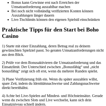
Bonus kann Gewinne erst nach Erreichen der
Umsatzanforderung auszahlbar machen
Bei noch nicht vollständig verifizierten Konten können
Auszahlungen länger dauern
Live-Tischlimits können den eigenen Spielstil einschränken
Praktische Tipps für den Start bei Boho
Casino
1) Starte mit einer Einzahlung, deren Betrag real zu deinem
gewünschten Spielziel passt. So geraten Umsatzanforderungen nicht
aus dem Blick.
2) Prüfe vor dem Bonusaktivieren die Umsatzanforderung und das
Einsatzlimit. Der Unterschied zwischen „Bonusfähig“ und „nicht
bonusfähig“ zeigt sich oft erst, wenn du mehrere Runden spielst.
3) Plane Verifizierung früh ein. Wenn du später auszahlen willst,
spare Zeit, indem du Identitätsnachweise und Zahlungsnachweise
direkt bereithältst.
4) Achte bei Live-Spielen auf Mindest- und Höchsteinsätze. Gerade
wenn du zwischen Slots und Live wechselst, kann sich dein
Einsatzniveau schnell ändern.