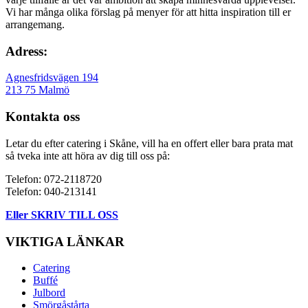
Vi har många olika förslag på menyer för att hitta inspiration till er
arrangemang.
Adress:
Agnesfridsvägen 194
213 75 Malmö
Kontakta oss
Letar du efter catering i Skåne, vill ha en offert eller bara prata mat
så tveka inte att höra av dig till oss på:
Telefon:
072-2118720
Telefon: 040-213141
Eller SKRIV TILL OSS
VIKTIGA LÄNKAR
Catering
Buffé
Julbord
Smörgåstårta