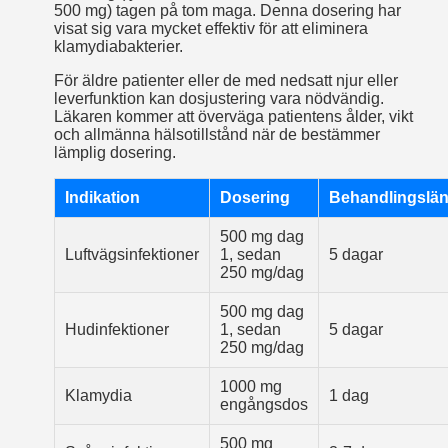
500 mg) tagen på tom maga. Denna dosering har
visat sig vara mycket effektiv för att eliminera
klamydiabakterier.
För äldre patienter eller de med nedsatt njur­ eller
leverfunktion kan dosjustering vara nödvändig.
Läkaren kommer att överväga patientens ålder, vikt
och allmänna hälsotillstånd när de bestämmer
lämplig dosering.
Indikation
Dosering
Behandlingslä
500 mg dag
Luftvägsinfektioner
1, sedan
5 dagar
250 mg/dag
500 mg dag
Hudinfektioner
1, sedan
5 dagar
250 mg/dag
1000 mg
Klamydia
1 dag
engångsdos
500 mg