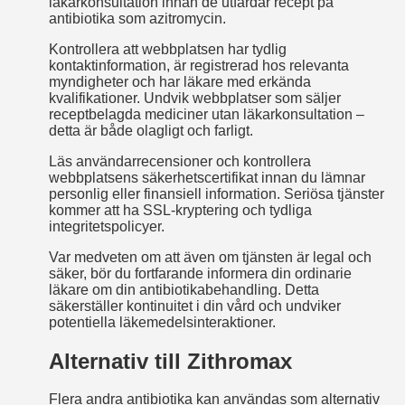
läkarkonsultation innan de utfärdar recept på
antibiotika som azitromycin.
Kontrollera att webbplatsen har tydlig
kontaktinformation, är registrerad hos relevanta
myndigheter och har läkare med erkända
kvalifikationer. Undvik webbplatser som säljer
receptbelagda mediciner utan läkarkonsultation –
detta är både olagligt och farligt.
Läs användarrecensioner och kontrollera
webbplatsens säkerhetscertifikat innan du lämnar
personlig eller finansiell information. Seriösa tjänster
kommer att ha SSL-kryptering och tydliga
integritetspolicyer.
Var medveten om att även om tjänsten är legal och
säker, bör du fortfarande informera din ordinarie
läkare om din antibiotikabehandling. Detta
säkerställer kontinuitet i din vård och undviker
potentiella läkemedelsinteraktioner.
Alternativ till Zithromax
Flera andra antibiotika kan användas som alternativ