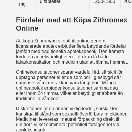
6 tabletter
1200-1500
200
mg
Fördelar med att Köpa Zithromax
Online
Att köpa Zithromax receptfritt online genom
licensierade apotek erbjuder flera betydande fördelar
jämfört med traditionella apoteksbesök. Den främsta
fördelen är bekvämligheten – du kan få både
läkarkonsultation och medicin utan att lämna hemmet.
Onlinekonsultationer sparar värdefull tid, särskilt för
upptagna personer eller de som bor i glesbygd där
närmaste vårdcentral kan vara långt bort. Många
onlineapotek erbjuder konsultationer samma dag
eller inom 24 timmar, vilket är betydligt snabbare än
traditionella vårdköer.
Diskretionen är en annan viktig fördel, särskilt för
känsliga tillstånd som sexuellt överförbara infektioner.
Medicinen levereras i neutral förpackning direkt till
din dörr, vilket eliminerar potentiell förlägenhet vid
apoteksbesök.