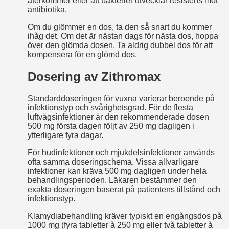
återkommer eller att bakterier utvecklar resistens mot
antibiotika.
Om du glömmer en dos, ta den så snart du kommer
ihåg det. Om det är nästan dags för nästa dos, hoppa
över den glömda dosen. Ta aldrig dubbel dos för att
kompensera för en glömd dos.
Dosering av Zithromax
Standarddoseringen för vuxna varierar beroende på
infektionstyp och svårighetsgrad. För de flesta
luftvägsinfektioner är den rekommenderade dosen
500 mg första dagen följt av 250 mg dagligen i
ytterligare fyra dagar.
För hudinfektioner och mjukdelsinfektioner används
ofta samma dosering­schema. Vissa allvarligare
infektioner kan kräva 500 mg dagligen under hela
behandlingsperioden. Läkaren bestämmer den
exakta doseringen baserat på patientens tillstånd och
infektionstyp.
Klamydiabehandling kräver typiskt en engångsdos på
1000 mg (fyra tabletter à 250 mg eller två tabletter à