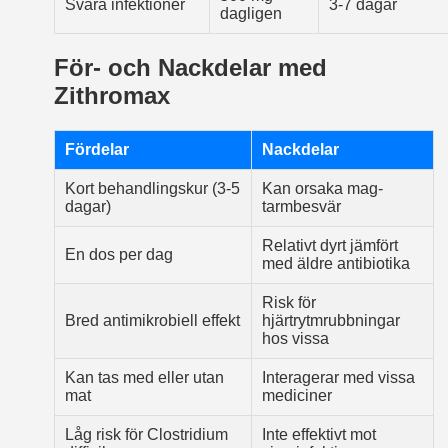
Svåra infektioner
3-7 dagar
dagligen
För- och Nackdelar med
Zithromax
Fördelar
Nackdelar
Kort behandlingskur (3-5
Kan orsaka mag­
dagar)
tarmbesvär
Relativt dyrt jämfört
En dos per dag
med äldre antibiotika
Risk för
Bred antimikrobiell effekt
hjärtrytmrubbningar
hos vissa
Kan tas med eller utan
Interagerar med vissa
mat
mediciner
Låg risk för Clostridium
Inte effektivt mot