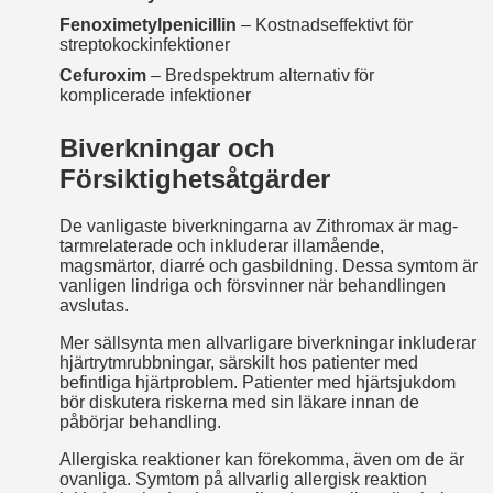
Fenoximetylpenicillin
– Kostnadseffektivt för
streptokockinfektioner
Cefuroxim
– Bredspektrum alternativ för
komplicerade infektioner
Biverkningar och
Försiktighetsåtgärder
De vanligaste biverkningarna av Zithromax är mag­
tarmrelaterade och inkluderar illamående,
magsmärtor, diarré och gasbildning. Dessa symtom är
vanligen lindriga och försvinner när behandlingen
avslutas.
Mer sällsynta men allvarligare biverkningar inkluderar
hjärtrytm­rubbningar, särskilt hos patienter med
befintliga hjärtproblem. Patienter med hjärtsjukdom
bör diskutera riskerna med sin läkare innan de
påbörjar behandling.
Allergiska reaktioner kan förekomma, även om de är
ovanliga. Symtom på allvarlig allergisk reaktion