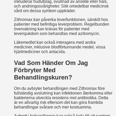
inkluderar hudutslag, svullnad av ansikte eller hals,
och andningssvårigheter. Sök omedelbar medicinsk
vård om dessa symtom uppträder.
Zithromax kan påverka leverfunktionen, särskilt hos
patienter med befintliga leverproblem. Regelbunden
övervakning kan krävas för patienter med
leversjukdom som behandlas med azitromycin.
Läkemedlet kan också interagera med andra
mediciner, inklusive blodförtunnande medel, vissa
hjärtmediciner och antacida.
Vad Som Händer Om Jag
Förbryter Med
Behandlingskuren?
Om du avbryter behandlingen med Zithromax före
fullständig avslutning kan infektionen återkomma eller
bakterierna utveckla resistens mot antibiotika. Detta
är en allvarlig risk eftersom det kan göra framtida
behandlingar svårare och mer kostsamma.
Avbrott i behandlingen kan också leda till att symtom