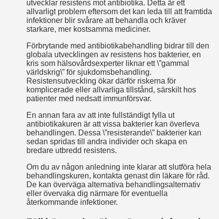
utvecklar resistens mot antibiotika. Detta är ett
allvarligt problem eftersom det kan leda till att framtida
infektioner blir svårare att behandla och kräver
starkare, mer kostsamma mediciner.
Förbrytande med antibiotikabehandling bidrar till den
globala utvecklingen av resistens hos bakterier, en
kris som hälsovårdsexperter liknar ett \”gammal
världskrig\” för sjukdomsbehandling.
Resistensutveckling ökar därför riskerna för
komplicerade eller allvarliga tillstånd, särskilt hos
patienter med nedsatt immunförsvar.
En annan fara av att inte fullständigt fylla ut
antibiotikakuren är att vissa bakterier kan överleva
behandlingen. Dessa \”resisterande\” bakterier kan
sedan spridas till andra individer och skapa en
bredare utbredd resistens.
Om du av någon anledning inte klarar att slutföra hela
behandlingskuren, kontakta genast din läkare för råd.
De kan överväga alternativa behandlingsalternativ
eller övervaka dig närmare för eventuella
återkommande infektioner.