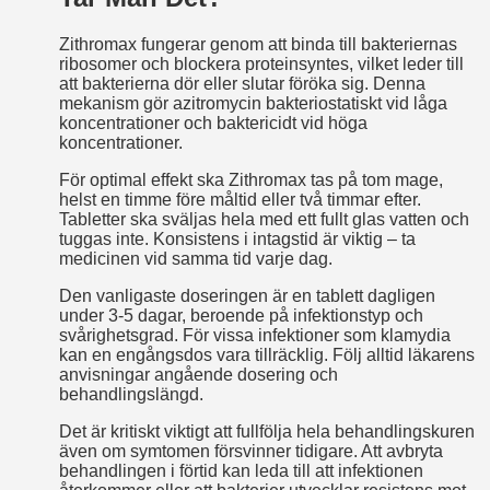
Zithromax fungerar genom att binda till bakteriernas
ribosomer och blockera proteinsyntes, vilket leder till
att bakterierna dör eller slutar föröka sig. Denna
mekanism gör azitromycin bakteriostatiskt vid låga
koncentrationer och baktericidt vid höga
koncentrationer.
För optimal effekt ska Zithromax tas på tom mage,
helst en timme före måltid eller två timmar efter.
Tabletter ska sväljas hela med ett fullt glas vatten och
tuggas inte. Konsistens i intagstid är viktig – ta
medicinen vid samma tid varje dag.
Den vanligaste doseringen är en tablett dagligen
under 3-5 dagar, beroende på infektionstyp och
svårighetsgrad. För vissa infektioner som klamydia
kan en engångsdos vara tillräcklig. Följ alltid läkarens
anvisningar angående dosering och
behandlingslängd.
Det är kritiskt viktigt att fullfölja hela behandlingskuren
även om symtomen försvinner tidigare. Att avbryta
behandlingen i förtid kan leda till att infektionen