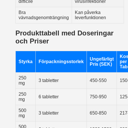
difficile
virusinfektioner
Bra
Kan påverka
vävnadsgenomträngning
leverfunktionen
Produkttabell med Doseringar
och Priser
Kos
Ungefärligt
Styrka
Förpackningsstorlek
per
Pris (SEK)
Tabl
250
3 tabletter
450-550
150
mg
250
6 tabletter
750-950
125
mg
500
3 tabletter
650-850
217
mg
500