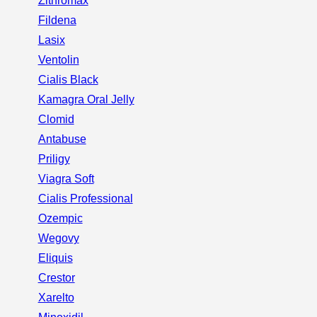
Zithromax
Fildena
Lasix
Ventolin
Cialis Black
Kamagra Oral Jelly
Clomid
Antabuse
Priligy
Viagra Soft
Cialis Professional
Ozempic
Wegovy
Eliquis
Crestor
Xarelto