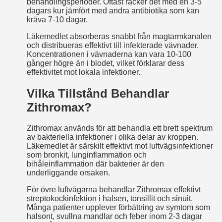
behandlingsperioder. Oftast räcker det med en 3-5
dagars kur jämfört med andra antibiotika som kan
kräva 7-10 dagar.
Läkemedlet absorberas snabbt från mag­tarmkanalen
och distribueras effektivt till infekterade vävnader.
Koncentrationen i vävnaderna kan vara 10-100
gånger högre än i blodet, vilket förklarar dess
effektivitet mot lokala infektioner.
Vilka Tillstånd Behandlar
Zithromax?
Zithromax används för att behandla ett brett spektrum
av bakteriella infektioner i olika delar av kroppen.
Läkemedlet är särskilt effektivt mot luftvägsinfektioner
som bronkit, lunginflammation och
bihåleinflammation där bakterier är den
underliggande orsaken.
För övre luftvägarna behandlar Zithromax effektivt
streptokockinfektion i halsen, tonsillit och sinuit.
Många patienter upplever förbättring av symtom som
halsont, svullna mandlar och feber inom 2-3 dagar