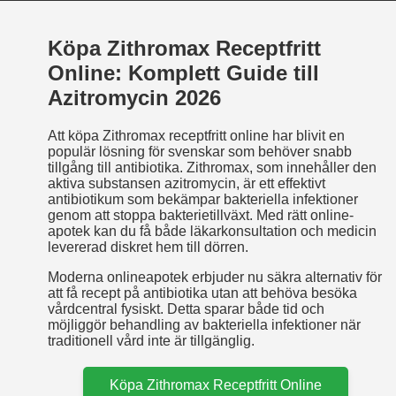
Köpa Zithromax Receptfritt
Online: Komplett Guide till
Azitromycin 2026
Att köpa Zithromax receptfritt online har blivit en
populär lösning för svenskar som behöver snabb
tillgång till antibiotika. Zithromax, som innehåller den
aktiva substansen azitromycin, är ett effektivt
antibiotikum som bekämpar bakteriella infektioner
genom att stoppa bakterietillväxt. Med rätt online-
apotek kan du få både läkarkonsultation och medicin
levererad diskret hem till dörren.
Moderna onlineapotek erbjuder nu säkra alternativ för
att få recept på antibiotika utan att behöva besöka
vårdcentral fysiskt. Detta sparar både tid och
möjliggör behandling av bakteriella infektioner när
traditionell vård inte är tillgänglig.
Köpa Zithromax Receptfritt Online