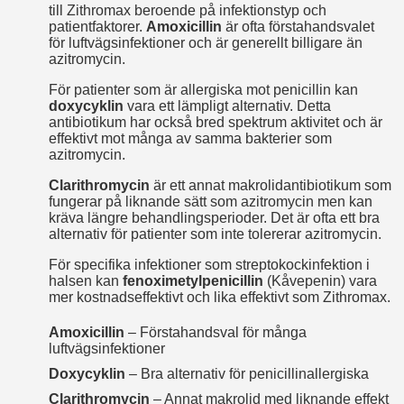
till Zithromax beroende på infektionstyp och
patientfaktorer.
Amoxicillin
är ofta förstahandsvalet
för luftvägsinfektioner och är generellt billigare än
azitromycin.
För patienter som är allergiska mot penicillin kan
doxycyklin
vara ett lämpligt alternativ. Detta
antibiotikum har också bred spektrum aktivitet och är
effektivt mot många av samma bakterier som
azitromycin.
Clarithromycin
är ett annat makrolid­antibiotikum som
fungerar på liknande sätt som azitromycin men kan
kräva längre behandlingsperioder. Det är ofta ett bra
alternativ för patienter som inte tolererar azitromycin.
För specifika infektioner som streptokockinfektion i
halsen kan
fenoximetylpenicillin
(Kåvepenin) vara
mer kostnadseffektivt och lika effektivt som Zithromax.
Amoxicillin
– Förstahands­val för många
luftvägsinfektioner
Doxycyklin
– Bra alternativ för penicillin­allergiska
Clarithromycin
– Annat makrolid med liknande effekt