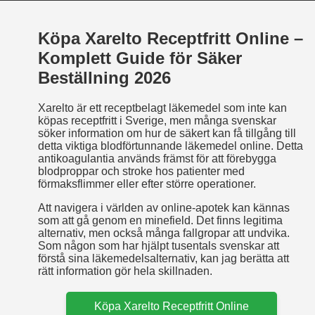
Köpa Xarelto Receptfritt Online –
Komplett Guide för Säker
Beställning 2026
Xarelto är ett receptbelagt läkemedel som inte kan
köpas receptfritt i Sverige, men många svenskar
söker information om hur de säkert kan få tillgång till
detta viktiga blodförtunnande läkemedel online. Detta
antikoagulantia används främst för att förebygga
blodproppar och stroke hos patienter med
förmaksflimmer eller efter större operationer.
Att navigera i världen av online-apotek kan kännas
som att gå genom en minefield. Det finns legitima
alternativ, men också många fallgropar att undvika.
Som någon som har hjälpt tusentals svenskar att
förstå sina läkemedelsalternativ, kan jag berätta att
rätt information gör hela skillnaden.
Köpa Xarelto Receptfritt Online