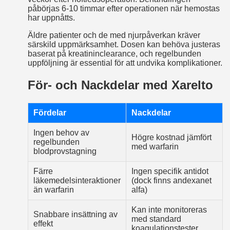
påbörjas 6-10 timmar efter operationen när hemostas
har uppnåtts.
Äldre patienter och de med njurpåverkan kräver
särskild uppmärksamhet. Dosen kan behöva justeras
baserat på kreatininclearance, och regelbunden
uppföljning är essential för att undvika komplikationer.
För- och Nackdelar med Xarelto
Fördelar
Nackdelar
Ingen behov av
Högre kostnad jämfört
regelbunden
med warfarin
blodprovstagning
Färre
Ingen specifik antidot
läkemedelsinteraktioner
(dock finns andexanet
än warfarin
alfa)
Kan inte monitoreras
Snabbare insättning av
med standard
effekt
koagulationstester