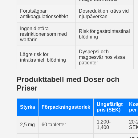
Förutsägbar
Dosreduktion krävs vid
antikoagulationseffekt
njurpåverkan
Ingen dietära
Risk för gastrointestinal
restriktioner som med
blödning
warfarin
Dyspepsi och
Lägre risk för
magbesvär hos vissa
intrakraniell blödning
patienter
Produkttabell med Doser och
Priser
Ungefärligt
Kos
Styrka
Förpackningsstorlek
pris (SEK)
per
1,200-
20-
2,5 mg
60 tabletter
1,400
SE