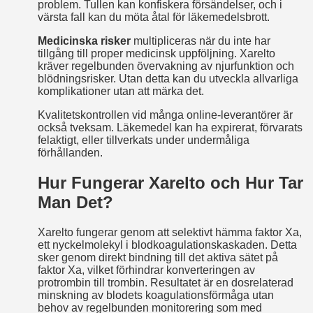
problem. Tullen kan konfiskera försändelser, och i
värsta fall kan du möta åtal för läkemedelsbrott.
Medicinska risker
multipliceras när du inte har
tillgång till proper medicinsk uppföljning. Xarelto
kräver regelbunden övervakning av njurfunktion och
blödningsrisker. Utan detta kan du utveckla allvarliga
komplikationer utan att märka det.
Kvalitetskontrollen vid många online-leverantörer är
också tveksam. Läkemedel kan ha expirerat, förvarats
felaktigt, eller tillverkats under undermåliga
förhållanden.
Hur Fungerar Xarelto och Hur Tar
Man Det?
Xarelto fungerar genom att selektivt hämma faktor Xa,
ett nyckelmolekyl i blodkoagulationskaskaden. Detta
sker genom direkt bindning till det aktiva sätet på
faktor Xa, vilket förhindrar konverteringen av
protrombin till trombin. Resultatet är en dosrelaterad
minskning av blodets koagulationsförmåga utan
behov av regelbunden monitorering som med