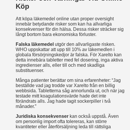
Köp
Att köpa läkemedel online utan proper oversight
innebär betydande risker som kan ha allvarliga
konsekvenser för din hälsa. Dessa risker sträcker sig
långt bortom bara ekonomiska förluster.
Falska läkemedel
utgör den allvarligaste risken.
WHO uppskattar att upp till 10% av läkemedlen i
globala försörjningskedjor är falska. För Xarelto kan
detta innebära tabletter med fel dosering, inga aktiva
ingredienser alls, eller till och med skadliga
substituenser.
Många patienter berättar om sina erfarenheter: “Jag
beställde vad jag trodde var Xarelto från en billig
webbsida. Tabletterna såg annorlunda ut, och när jag
testade mitt koagulationsvärde hade det inte
förändrats alls. Jag hade tagit sockerpiller i två
månader.”
Juridiska konsekvenser
kan också uppstå. Även
om personlig import ofta tolereras, kan större
kvantiteter eller återförsäljning leda till rättsliga