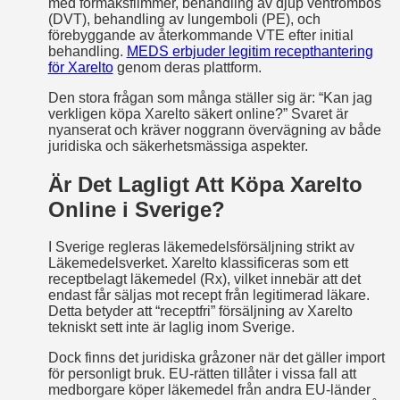
med förmaksflimmer, behandling av djup ventrombos
(DVT), behandling av lungemboli (PE), och
förebyggande av återkommande VTE efter initial
behandling.
MEDS erbjuder legitim recepthantering
för Xarelto
genom deras plattform.
Den stora frågan som många ställer sig är: “Kan jag
verkligen köpa Xarelto säkert online?” Svaret är
nyanserat och kräver noggrann övervägning av både
juridiska och säkerhetsmässiga aspekter.
Är Det Lagligt Att Köpa Xarelto
Online i Sverige?
I Sverige regleras läkemedelsförsäljning strikt av
Läkemedelsverket. Xarelto klassificeras som ett
receptbelagt läkemedel (Rx), vilket innebär att det
endast får säljas mot recept från legitimerad läkare.
Detta betyder att “receptfri” försäljning av Xarelto
tekniskt sett inte är laglig inom Sverige.
Dock finns det juridiska gråzoner när det gäller import
för personligt bruk. EU-rätten tillåter i vissa fall att
medborgare köper läkemedel från andra EU-länder