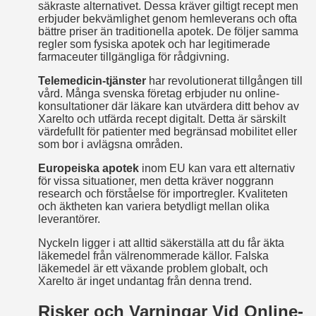
säkraste alternativet. Dessa kräver giltigt recept men
erbjuder bekvämlighet genom hemleverans och ofta
bättre priser än traditionella apotek. De följer samma
regler som fysiska apotek och har legitimerade
farmaceuter tillgängliga för rådgivning.
Telemedicin-tjänster
har revolutionerat tillgången till
vård. Många svenska företag erbjuder nu online-
konsultationer där läkare kan utvärdera ditt behov av
Xarelto och utfärda recept digitalt. Detta är särskilt
värdefullt för patienter med begränsad mobilitet eller
som bor i avlägsna områden.
Europeiska apotek
inom EU kan vara ett alternativ
för vissa situationer, men detta kräver noggrann
research och förståelse för importregler. Kvaliteten
och äktheten kan variera betydligt mellan olika
leverantörer.
Nyckeln ligger i att alltid säkerställa att du får äkta
läkemedel från välrenommerade källor. Falska
läkemedel är ett växande problem globalt, och
Xarelto är inget undantag från denna trend.
Risker och Varningar Vid Online-