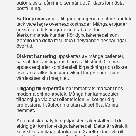
automatiska påminnelser när det är dags för nästa
beställning.
Bättre priser
är ofta tillgängliga genom online-apotek
tack vare lägre overheadkostnader. Många erbjuder
också lojalitetsprogram och rabatter för
återkommande kunder. För dyra läkemedel som
Xarelto kan detta resultera i betydande besparingar
över tid.
Diskret hantering
uppskattas av många patienter,
särskilt för känsliga medicinska tillstånd. Online-
apotek erbjuder konfidentiell förpackning och diskret
leverans, vilket kan vara viktigt för personer som
värdesätter sin integritet.
Tillgång till expertråd
har förbättrats markant hos
moderna online-apotek. Många har farmaceuter
tillgängliga via chat eller telefon, vilket ger dig
professionell vägledning utan att behöva lämna
hemmet.
Automatiska påfyllningstjänster säkerställer att du
aldrig går tom för viktiga läkemedel. Detta är särskilt
kritiskt för antikoagulantia som Xarelto, där avbrott i