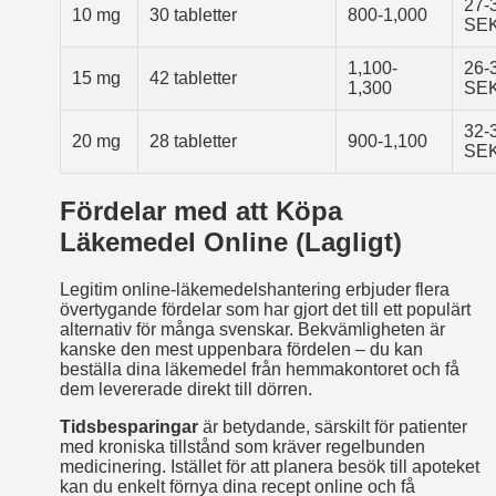
27-
10 mg
30 tabletter
800-1,000
SE
1,100-
26-
15 mg
42 tabletter
1,300
SE
32-
20 mg
28 tabletter
900-1,100
SE
Fördelar med att Köpa
Läkemedel Online (Lagligt)
Legitim online-läkemedelshantering erbjuder flera
övertygande fördelar som har gjort det till ett populärt
alternativ för många svenskar. Bekvämligheten är
kanske den mest uppenbara fördelen – du kan
beställa dina läkemedel från hemmakontoret och få
dem levererade direkt till dörren.
Tidsbesparingar
är betydande, särskilt för patienter
med kroniska tillstånd som kräver regelbunden
medicinering. Istället för att planera besök till apoteket
kan du enkelt förnya dina recept online och få