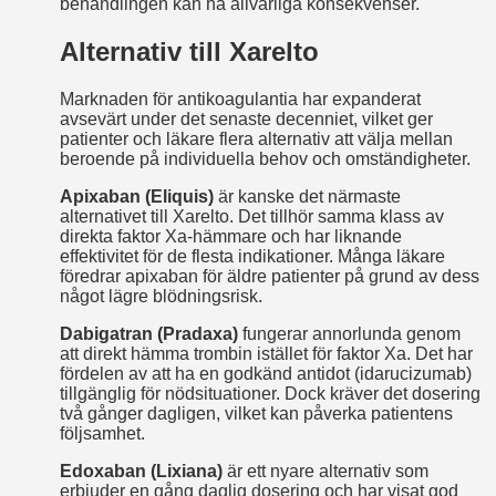
behandlingen kan ha allvarliga konsekvenser.
Alternativ till Xarelto
Marknaden för antikoagulantia har expanderat
avsevärt under det senaste decenniet, vilket ger
patienter och läkare flera alternativ att välja mellan
beroende på individuella behov och omständigheter.
Apixaban (Eliquis)
är kanske det närmaste
alternativet till Xarelto. Det tillhör samma klass av
direkta faktor Xa-hämmare och har liknande
effektivitet för de flesta indikationer. Många läkare
föredrar apixaban för äldre patienter på grund av dess
något lägre blödningsrisk.
Dabigatran (Pradaxa)
fungerar annorlunda genom
att direkt hämma trombin istället för faktor Xa. Det har
fördelen av att ha en godkänd antidot (idarucizumab)
tillgänglig för nödsituationer. Dock kräver det dosering
två gånger dagligen, vilket kan påverka patientens
följsamhet.
Edoxaban (Lixiana)
är ett nyare alternativ som
erbjuder en gång daglig dosering och har visat god