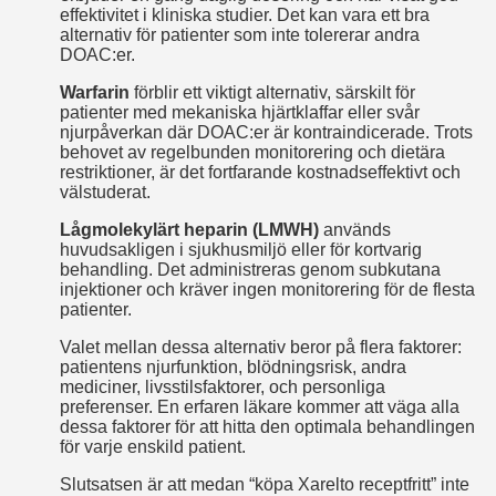
effektivitet i kliniska studier. Det kan vara ett bra
alternativ för patienter som inte tolererar andra
DOAC:er.
Warfarin
förblir ett viktigt alternativ, särskilt för
patienter med mekaniska hjärtklaffar eller svår
njurpåverkan där DOAC:er är kontraindicerade. Trots
behovet av regelbunden monitorering och dietära
restriktioner, är det fortfarande kostnadseffektivt och
välstuderat.
Lågmolekylärt heparin (LMWH)
används
huvudsakligen i sjukhusmiljö eller för kortvarig
behandling. Det administreras genom subkutana
injektioner och kräver ingen monitorering för de flesta
patienter.
Valet mellan dessa alternativ beror på flera faktorer:
patientens njurfunktion, blödningsrisk, andra
mediciner, livsstilsfaktorer, och personliga
preferenser. En erfaren läkare kommer att väga alla
dessa faktorer för att hitta den optimala behandlingen
för varje enskild patient.
Slutsatsen är att medan “köpa Xarelto receptfritt” inte