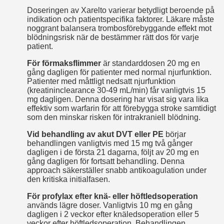
Doseringen av Xarelto varierar betydligt beroende på
indikation och patientspecifika faktorer. Läkare måste
noggrant balansera trombosförebyggande effekt mot
blödningsrisk när de bestämmer rätt dos för varje
patient.
För förmaksflimmer
är standarddosen 20 mg en
gång dagligen för patienter med normal njurfunktion.
Patienter med måttligt nedsatt njurfunktion
(kreatininclearance 30-49 mL/min) får vanligtvis 15
mg dagligen. Denna dosering har visat sig vara lika
effektiv som warfarin för att förebygga stroke samtidigt
som den minskar risken för intrakraniell blödning.
Vid behandling av akut DVT eller PE
börjar
behandlingen vanligtvis med 15 mg två gånger
dagligen i de första 21 dagarna, följt av 20 mg en
gång dagligen för fortsatt behandling. Denna
approach säkerställer snabb antikoagulation under
den kritiska initialfasen.
För profylax efter knä- eller höftledsoperation
används lägre doser. Vanligtvis 10 mg en gång
dagligen i 2 veckor efter knäledsoperation eller 5
veckor efter höftledsoperation. Behandlingen