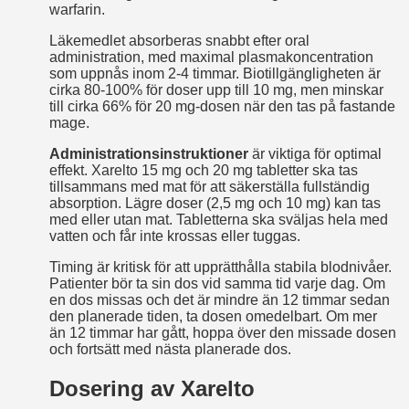
warfarin.
Läkemedlet absorberas snabbt efter oral
administration, med maximal plasmakoncentration
som uppnås inom 2-4 timmar. Biotillgängligheten är
cirka 80-100% för doser upp till 10 mg, men minskar
till cirka 66% för 20 mg-dosen när den tas på fastande
mage.
Administrationsinstruktioner
är viktiga för optimal
effekt. Xarelto 15 mg och 20 mg tabletter ska tas
tillsammans med mat för att säkerställa fullständig
absorption. Lägre doser (2,5 mg och 10 mg) kan tas
med eller utan mat. Tabletterna ska sväljas hela med
vatten och får inte krossas eller tuggas.
Timing är kritisk för att upprätthålla stabila blodnivåer.
Patienter bör ta sin dos vid samma tid varje dag. Om
en dos missas och det är mindre än 12 timmar sedan
den planerade tiden, ta dosen omedelbart. Om mer
än 12 timmar har gått, hoppa över den missade dosen
och fortsätt med nästa planerade dos.
Dosering av Xarelto