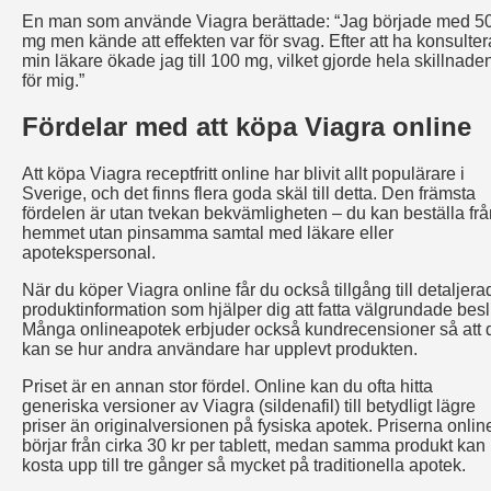
En man som använde Viagra berättade: “Jag började med 5
mg men kände att effekten var för svag. Efter att ha konsulter
min läkare ökade jag till 100 mg, vilket gjorde hela skillnade
för mig.”
Fördelar med att köpa Viagra online
Att köpa Viagra receptfritt online har blivit allt populärare i
Sverige, och det finns flera goda skäl till detta. Den främsta
fördelen är utan tvekan bekvämligheten – du kan beställa frå
hemmet utan pinsamma samtal med läkare eller
apotekspersonal.
När du köper Viagra online får du också tillgång till detaljera
produktinformation som hjälper dig att fatta välgrundade besl
Många onlineapotek erbjuder också kundrecensioner så att 
kan se hur andra användare har upplevt produkten.
Priset är en annan stor fördel. Online kan du ofta hitta
generiska versioner av Viagra (sildenafil) till betydligt lägre
priser än originalversionen på fysiska apotek. Priserna onlin
börjar från cirka 30 kr per tablett, medan samma produkt kan
kosta upp till tre gånger så mycket på traditionella apotek.