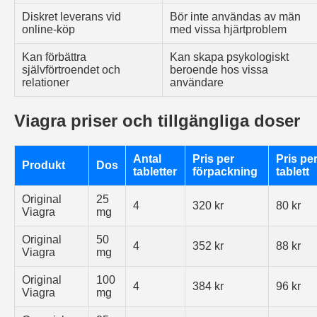
Diskret leverans vid
Bör inte användas av män
online-köp
med vissa hjärtproblem
Kan förbättra
Kan skapa psykologiskt
självförtroendet och
beroende hos vissa
relationer
användare
Viagra priser och tillgängliga doser
Antal
Pris per
Pris pe
Produkt
Dos
tabletter
förpackning
tablett
Original
25
4
320 kr
80 kr
Viagra
mg
Original
50
4
352 kr
88 kr
Viagra
mg
Original
100
4
384 kr
96 kr
Viagra
mg