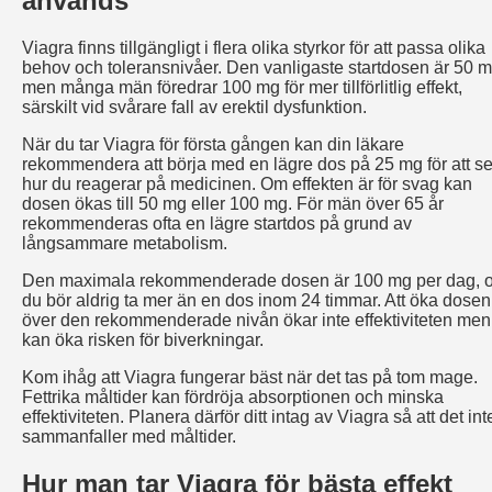
används
Viagra finns tillgängligt i flera olika styrkor för att passa olika
behov och toleransnivåer. Den vanligaste startdosen är 50 m
men många män föredrar 100 mg för mer tillförlitlig effekt,
särskilt vid svårare fall av erektil dysfunktion.
När du tar Viagra för första gången kan din läkare
rekommendera att börja med en lägre dos på 25 mg för att s
hur du reagerar på medicinen. Om effekten är för svag kan
dosen ökas till 50 mg eller 100 mg. För män över 65 år
rekommenderas ofta en lägre startdos på grund av
långsammare metabolism.
Den maximala rekommenderade dosen är 100 mg per dag, 
du bör aldrig ta mer än en dos inom 24 timmar. Att öka dosen
över den rekommenderade nivån ökar inte effektiviteten men
kan öka risken för biverkningar.
Kom ihåg att Viagra fungerar bäst när det tas på tom mage.
Fettrika måltider kan fördröja absorptionen och minska
effektiviteten. Planera därför ditt intag av Viagra så att det int
sammanfaller med måltider.
Hur man tar Viagra för bästa effekt