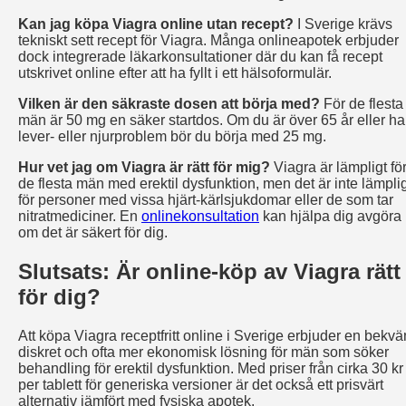
Kan jag köpa Viagra online utan recept?
I Sverige krävs
tekniskt sett recept för Viagra. Många onlineapotek erbjuder
dock integrerade läkarkonsultationer där du kan få recept
utskrivet online efter att ha fyllt i ett hälsoformulär.
Vilken är den säkraste dosen att börja med?
För de flesta
män är 50 mg en säker startdos. Om du är över 65 år eller ha
lever- eller njurproblem bör du börja med 25 mg.
Hur vet jag om Viagra är rätt för mig?
Viagra är lämpligt fö
de flesta män med erektil dysfunktion, men det är inte lämpli
för personer med vissa hjärt-kärlsjukdomar eller de som tar
nitratmediciner. En
onlinekonsultation
kan hjälpa dig avgöra
om det är säkert för dig.
Slutsats: Är online-köp av Viagra rätt
för dig?
Att köpa Viagra receptfritt online i Sverige erbjuder en bekv
diskret och ofta mer ekonomisk lösning för män som söker
behandling för erektil dysfunktion. Med priser från cirka 30 kr
per tablett för generiska versioner är det också ett prisvärt
alternativ jämfört med fysiska apotek.