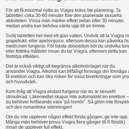
För att få maximal nytta av Viagra krävs lite planering. Ta
tabletten cirka 30-60 minuter före den planerade sexuella
aktiviteten. Vissa män märker effekt redan efter 30 minuter,
medan andra kan behöva vänta upp till en timme.
Svälj tabletten hel med ett glas vatten. Undvik att ta Viagra 
grapefrukt- eller apelsinjuice, eftersom dessa kan påverka hu
medicinen fungerar. För bästa absorption bör du undvika tu
eller fettrika måltider innan du tar Viagra, eftersom detta kan
fördröja effekten.
Det är också viktigt att begränsa alkoholintaget när du
använder Viagra. Alkohol kan tillfälligt försvaga din förmåga a
få erektion och kan öka risken för vissa biverkningar som yrs
och huvudvärk.
Kom ihåg att Viagra endast fungerar när du är sexuellt
stimulerad. Läkemedlet skapar inte automatiskt en erektion –
du behöver fortfarande vara “på humör”. Så glöm inte förspel
och den romantiska stämningen!
Om du inte upplever någon effekt första gången, ge inte upp.
Många män behöver prova Viagra flera gånger (6-8 försök)
innan de upplever full effekt.