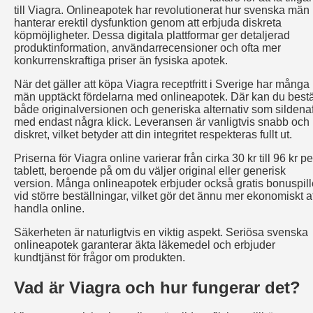
till Viagra. Onlineapotek har revolutionerat hur svenska män
hanterar erektil dysfunktion genom att erbjuda diskreta
köpmöjligheter. Dessa digitala plattformar ger detaljerad
produktinformation, användarrecensioner och ofta mer
konkurrenskraftiga priser än fysiska apotek.
När det gäller att köpa Viagra receptfritt i Sverige har många
män upptäckt fördelarna med onlineapotek. Där kan du bestä
både originalversionen och generiska alternativ som sildenaf
med endast några klick. Leveransen är vanligtvis snabb och
diskret, vilket betyder att din integritet respekteras fullt ut.
Priserna för Viagra online varierar från cirka 30 kr till 96 kr pe
tablett, beroende på om du väljer original eller generisk
version. Många onlineapotek erbjuder också gratis bonuspill
vid större beställningar, vilket gör det ännu mer ekonomiskt a
handla online.
Säkerheten är naturligtvis en viktig aspekt. Seriösa svenska
onlineapotek garanterar äkta läkemedel och erbjuder
kundtjänst för frågor om produkten.
Vad är Viagra och hur fungerar det?