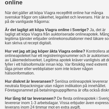
online
När det gäller att köpa Viagra receptfritt online har många
svenskar frågor om säkerhet, legalitet och leverans. Här är s
på de vanligaste frågorna:
Är det lagligt att köpa Viagra online i Sverige?
Ja, det är
lagligt att köpa Viagra från auktoriserade onlineapotek. Mån
legitima tjänster erbjuder onlinekonsultationer med läkare s
kan skriva ut recept digitalt.
Hur vet jag att jag köper äkta Viagra online?
Kontrollera at
onlineapoteket har ett registreringsnummer och är auktoriser
av Läkemedelsverket. Legitima apotek kräver vanligtvis att d
fyller i ett hälsoformulär innan köp. Var försiktig med extremt
låga priser eller webbplatser som inte kräver någon
hälsoinformation.
Hur diskret är leveransen?
Seriösa onlineapotek levererar 
neutrala förpackningar utan någon indikation på innehållet.
Företagsnamnet på betalningsuppgifterna är ofta också diskr
Hur lång tid tar leveransen?
De flesta onlineapotek i Sveri
levererar inom 1-3 arbetsdagar. Vissa erbjuder även express
leverans inom 24 timmar mot en extra avgift.