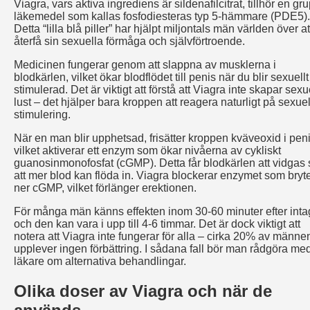
Viagra, vars aktiva ingrediens är sildenafilcitrat, tillhör en gr
läkemedel som kallas fosfodiesteras typ 5-hämmare (PDE5).
Detta “lilla blå piller” har hjälpt miljontals män världen över at
återfå sin sexuella förmåga och självförtroende.
Medicinen fungerar genom att slappna av musklerna i
blodkärlen, vilket ökar blodflödet till penis när du blir sexuellt
stimulerad. Det är viktigt att förstå att Viagra inte skapar sexu
lust – det hjälper bara kroppen att reagera naturligt på sexuel
stimulering.
När en man blir upphetsad, frisätter kroppen kväveoxid i peni
vilket aktiverar ett enzym som ökar nivåerna av cykliskt
guanosinmonofosfat (cGMP). Detta får blodkärlen att vidgas 
att mer blod kan flöda in. Viagra blockerar enzymet som bryt
ner cGMP, vilket förlänger erektionen.
För många män känns effekten inom 30-60 minuter efter inta
och den kan vara i upp till 4-6 timmar. Det är dock viktigt att
notera att Viagra inte fungerar för alla – cirka 20% av männe
upplever ingen förbättring. I sådana fall bör man rådgöra me
läkare om alternativa behandlingar.
Olika doser av Viagra och när de