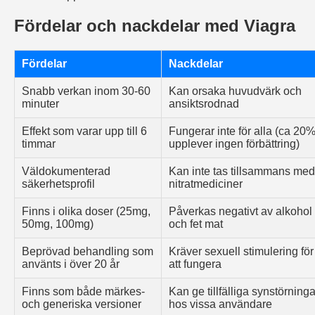
Fördelar och nackdelar med Viagra
Fördelar
Nackdelar
Snabb verkan inom 30-60
Kan orsaka huvudvärk och
minuter
ansiktsrodnad
Effekt som varar upp till 6
Fungerar inte för alla (ca 20
timmar
upplever ingen förbättring)
Väldokumenterad
Kan inte tas tillsammans med
säkerhetsprofil
nitratmediciner
Finns i olika doser (25mg,
Påverkas negativt av alkohol
50mg, 100mg)
och fet mat
Beprövad behandling som
Kräver sexuell stimulering för
använts i över 20 år
att fungera
Finns som både märkes-
Kan ge tillfälliga synstörninga
och generiska versioner
hos vissa användare