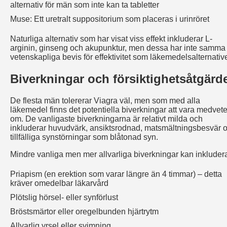
alternativ för män som inte kan ta tabletter
Muse: Ett uretralt suppositorium som placeras i urinröret
Naturliga alternativ som har visat viss effekt inkluderar L-
arginin, ginseng och akupunktur, men dessa har inte samma
vetenskapliga bevis för effektivitet som läkemedelsalternativ
Biverkningar och försiktighetsåtgärd
De flesta män tolererar Viagra väl, men som med alla
läkemedel finns det potentiella biverkningar att vara medvet
om. De vanligaste biverkningarna är relativt milda och
inkluderar huvudvärk, ansiktsrodnad, matsmältningsbesvär 
tillfälliga synstörningar som blåtonad syn.
Mindre vanliga men mer allvarliga biverkningar kan inkluder
Priapism (en erektion som varar längre än 4 timmar) – detta
kräver omedelbar läkarvård
Plötslig hörsel- eller synförlust
Bröstsmärtor eller oregelbunden hjärtrytm
Allvarlig yrsel eller svimning