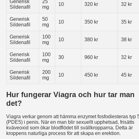
Generisk
25
10
320 kr
32 kr
Sildenafil
mg
Generisk
50
10
350 kr
35 kr
Sildenafil
mg
Generisk
100
10
380 kr
38 kr
Sildenafil
mg
Generisk
100
30
960 kr
32 kr
Sildenafil
mg
Generisk
200
10
450 kr
45 kr
Sildenafil
mg
Hur fungerar Viagra och hur tar man
det?
Viagra verkar genom att hämma enzymet fosfodiesteras typ 
(PDE5) i penis. När en man blir sexuellt upphetsad, frisätts
kväveoxid som ökar blodflödet till svällkropparna. Detta är
kroppens naturliga process för att skapa en erektion.