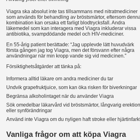
Viagra ska absolut inte tas tillsammans med nitratmediciner
som används för behandling av bröstsmärtor, eftersom denn
kombination kan orsaka ett farligt blodtrycksfall. Andra
läkemedel som kan interagera med Viagra inkluderar vissa
antibiotika, svampdödande medel och HIV-mediciner.
En 55-årig patient berättade: “Jag upplevde lätt huvudvärk
första gången jag tog Viagra, men det försvann efter några
användningar när min kropp vande sig vid medicinen.”
Försiktighetsåtgärder att tänka på:
Informera alltid läkare om andra mediciner du tar
Undvik grapefruktjuice, som kan öka risken för biverkningar
Begränsa alkoholintaget när du använder Viagra
Sök omedelbar läkarvård vid bröstsmärtor, långvarig erektio
eller synförändringar
Använd inte Viagra om du nyligen haft stroke eller hjärtinfark
Vanliga frågor om att köpa Viagra