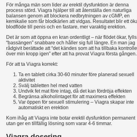
För många män som lider av erektil dysfunktion är denna
process störd. Viagra hjälper till att återställa den naturliga
balansen genom att blockera nedbrytningen av cGMP, en
kemikalie som får blodkärlen att vidgas. Resultatet blir ett ök
blodflöde till penis och en fastare, mer varaktig erektion.
Det är som att öppna en kran ordentligt – när flödet ökar, fylls
“bassängen” snabbare och håller sig full längre. En man jag
rådgivit berättade att “det kändes som att ha tillbaka kontroll
över min kropp igen” efter att ha provat Viagra första gången.
För att ta Viagra korrekt:
Ta en tablett cirka 30-60 minuter före planerad sexuell
aktivitet
Svälj tabletten hel med vatten
Undvik fet mat före intag, då det kan fördröja effekten
Begränsa alkoholintaget för att maximera effekten
Var öppen för sexuell stimulering – Viagra skapar inte
automatiskt en erektion
Kom ihåg att Viagra inte botar erektil dysfunktion permanent
utan ger en tillfällig lösning som varar 4-6 timmar.
Viagra dosering