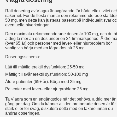
Rätt dosering av Viagra är avgörande för både effektivitet oc
säkerhet. För de flesta män är den rekommenderade startdo
50 mg, men detta kan justeras baserat på individuellt svar o
eventuella biverkningar.
Den maximala rekommenderade dosen är 100 mg, och du b
aldrig ta mer än en dos under en 24-timmarsperiod. Äldre m
(över 65 år) och personer med lever- eller njurproblem bör
vanligtvis börja med en lägre dos på 25 mg.
Doseringsschema:
Lätt till måttlig erektil dysfunktion: 25-50 mg
Måttlig till svår erektil dysfunktion: 50-100 mg
Äldre patienter (65+ år): Börja med 25 mg
Patienter med lever- eller njurproblem: 25 mg
Ta Viagra som en engångsdos när det behövs, aldrig mer än
gång per dag. Om du känner att den ordinerade dosen är för
stark eller för svag, diskutera detta med en läkare innan du
ändrar doseringen.