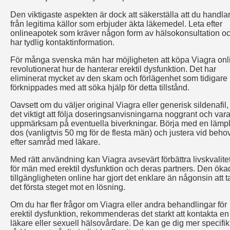
Den viktigaste aspekten är dock att säkerställa att du handla
från legitima källor som erbjuder äkta läkemedel. Leta efter
onlineapotek som kräver någon form av hälsokonsultation o
har tydlig kontaktinformation.
För många svenska män har möjligheten att köpa Viagra onl
revolutionerat hur de hanterar erektil dysfunktion. Det har
eliminerat mycket av den skam och förlägenhet som tidigare
förknippades med att söka hjälp för detta tillstånd.
Oavsett om du väljer original Viagra eller generisk sildenafil,
det viktigt att följa doseringsanvisningarna noggrant och var
uppmärksam på eventuella biverkningar. Börja med en lämpl
dos (vanligtvis 50 mg för de flesta män) och justera vid beho
efter samråd med läkare.
Med rätt användning kan Viagra avsevärt förbättra livskvalite
för män med erektil dysfunktion och deras partners. Den öka
tillgängligheten online har gjort det enklare än någonsin att t
det första steget mot en lösning.
Om du har fler frågor om Viagra eller andra behandlingar för
erektil dysfunktion, rekommenderas det starkt att kontakta en
läkare eller sexuell hälsovårdare. De kan ge dig mer specifik