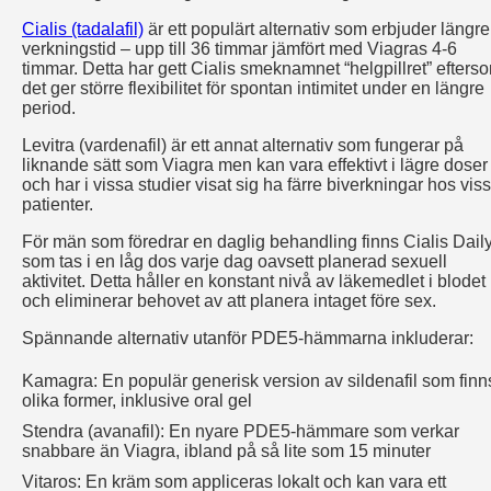
Cialis (tadalafil)
är ett populärt alternativ som erbjuder längre
verkningstid – upp till 36 timmar jämfört med Viagras 4-6
timmar. Detta har gett Cialis smeknamnet “helgpillret” efters
det ger större flexibilitet för spontan intimitet under en längre
period.
Levitra (vardenafil) är ett annat alternativ som fungerar på
liknande sätt som Viagra men kan vara effektivt i lägre doser
och har i vissa studier visat sig ha färre biverkningar hos vis
patienter.
För män som föredrar en daglig behandling finns Cialis Daily
som tas i en låg dos varje dag oavsett planerad sexuell
aktivitet. Detta håller en konstant nivå av läkemedlet i blodet
och eliminerar behovet av att planera intaget före sex.
Spännande alternativ utanför PDE5-hämmarna inkluderar:
Kamagra: En populär generisk version av sildenafil som finns
olika former, inklusive oral gel
Stendra (avanafil): En nyare PDE5-hämmare som verkar
snabbare än Viagra, ibland på så lite som 15 minuter
Vitaros: En kräm som appliceras lokalt och kan vara ett