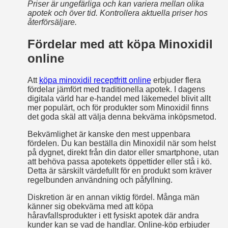
Priser är ungefärliga och kan variera mellan olika
apotek och över tid. Kontrollera aktuella priser hos
återförsäljare.
Fördelar med att köpa Minoxidil
online
Att
köpa minoxidil receptfritt online
erbjuder flera
fördelar jämfört med traditionella apotek. I dagens
digitala värld har e-handel med läkemedel blivit allt
mer populärt, och för produkter som Minoxidil finns
det goda skäl att välja denna bekväma inköpsmetod.
Bekvämlighet är kanske den mest uppenbara
fördelen. Du kan beställa din Minoxidil när som helst
på dygnet, direkt från din dator eller smartphone, utan
att behöva passa apotekets öppettider eller stå i kö.
Detta är särskilt värdefullt för en produkt som kräver
regelbunden användning och påfyllning.
Diskretion är en annan viktig fördel. Många män
känner sig obekväma med att köpa
håravfallsprodukter i ett fysiskt apotek där andra
kunder kan se vad de handlar. Online-köp erbjuder