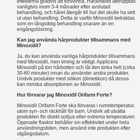
effekterna gradvis att försvinna. Håravfallet återupptas
vanligtvis inom 3-4 månader efter avslutad
behandling, och håret återgår till hur det skulle ha sett
ut utan behandling. Detta är varför Minoxidil betraktas
som en långsiktig behandling snarare än en
engångslösning.
Kan jag använda hårprodukter tillsammans med
Minoxidil?
Ja, du kan använda vanliga hårprodukter tillsammans
med Minoxidil, men timing är viktigt. Applicera
Minoxidil på torr hårbotten och låt den torka helt (cirka
30-60 minuter) innan du använder andra produkter.
Undvik produkter med silikon (dimetikon) då dessa
kan minska absorptionen av Minoxidil.
Hur förvarar jag Minoxidil Orifarm Forte?
Minoxidil Orifarm Forte ska förvaras i rumstemperatur,
utom syn- och räckhåll för barn. Undvik att utsätta
produkten för direkt solljus eller extrema temperaturer.
Öppnade flaskor behåller sin effektivitet under hela
användningstiden, men använd inte produkten efter
utgångsdatum.