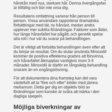
hårstrån med nya, starkare hår. Denna övergångsfas
är tillfällig och bör inte oroa dig.
Resultatens omfattning varierar från person till
person. Vissa användare rapporterar dramatiska
förbättringar med tät, ny hårväxt, medan andra
upplever mer subtila förändringar. Faktorer som ålder,
hur länge håravfallet har pågått, och genetik spelar
alla roll i hur väl du svarar på behandlingen.
Det är viktigt att fortsätta behandlingen även efter att
du börjar se resultat. Om du slutar använda Minoxidil
kommer de positiva effekterna gradvis att försvinna,
och håravfallet återupptas vanligtvis inom 3-4
månader. Minoxidil är därför en långsiktig behandling
snarare än en engångslösning.
För att dokumentera dina framsteg kan det vara
värdefullt att ta “före och efter”-bilder med jämna
mellanrum. Detta ger dig en objektiv bild av
förändringar som kanske är svåra att märka i den
dagliga spegeln.
Möjliga biverkningar av