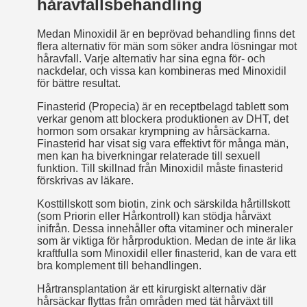
håravfallsbehandling
Medan Minoxidil är en beprövad behandling finns det
flera alternativ för män som söker andra lösningar mot
håravfall. Varje alternativ har sina egna för- och
nackdelar, och vissa kan kombineras med Minoxidil
för bättre resultat.
Finasterid (Propecia) är en receptbelagd tablett som
verkar genom att blockera produktionen av DHT, det
hormon som orsakar krympning av hårsäckarna.
Finasterid har visat sig vara effektivt för många män,
men kan ha biverkningar relaterade till sexuell
funktion. Till skillnad från Minoxidil måste finasterid
förskrivas av läkare.
Kosttillskott som biotin, zink och särskilda hårtillskott
(som Priorin eller Hårkontroll) kan stödja hårväxt
inifrån. Dessa innehåller ofta vitaminer och mineraler
som är viktiga för hårproduktion. Medan de inte är lika
kraftfulla som Minoxidil eller finasterid, kan de vara ett
bra komplement till behandlingen.
Hårtransplantation är ett kirurgiskt alternativ där
hårsäckar flyttas från områden med tät hårväxt till