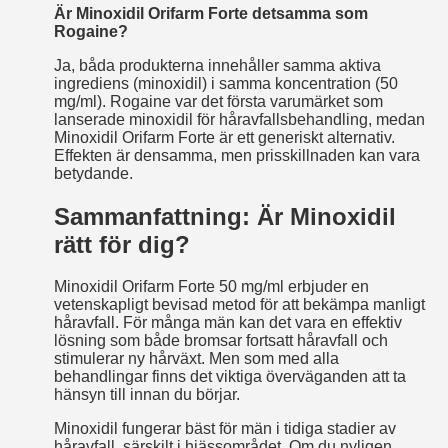
Är Minoxidil Orifarm Forte detsamma som
Rogaine?
Ja, båda produkterna innehåller samma aktiva
ingrediens (minoxidil) i samma koncentration (50
mg/ml). Rogaine var det första varumärket som
lanserade minoxidil för håravfallsbehandling, medan
Minoxidil Orifarm Forte är ett generiskt alternativ.
Effekten är densamma, men prisskillnaden kan vara
betydande.
Sammanfattning: Är Minoxidil
rätt för dig?
Minoxidil Orifarm Forte 50 mg/ml erbjuder en
vetenskapligt bevisad metod för att bekämpa manligt
håravfall. För många män kan det vara en effektiv
lösning som både bromsar fortsatt håravfall och
stimulerar ny hårväxt. Men som med alla
behandlingar finns det viktiga överväganden att ta
hänsyn till innan du börjar.
Minoxidil fungerar bäst för män i tidiga stadier av
håravfall, särskilt i hjässområdet. Om du nyligen