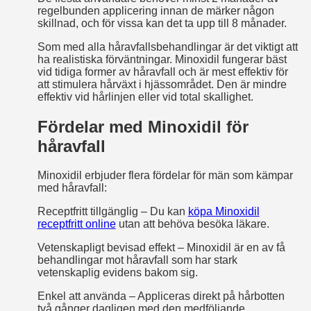
regelbunden applicering innan de märker någon
skillnad, och för vissa kan det ta upp till 8 månader.
Som med alla håravfallsbehandlingar är det viktigt att
ha realistiska förväntningar. Minoxidil fungerar bäst
vid tidiga former av håravfall och är mest effektiv för
att stimulera hårväxt i hjässområdet. Den är mindre
effektiv vid hårlinjen eller vid total skallighet.
Fördelar med Minoxidil för
håravfall
Minoxidil erbjuder flera fördelar för män som kämpar
med håravfall:
Receptfritt tillgänglig – Du kan
köpa Minoxidil
receptfritt online
utan att behöva besöka läkare.
Vetenskapligt bevisad effekt – Minoxidil är en av få
behandlingar mot håravfall som har stark
vetenskaplig evidens bakom sig.
Enkel att använda – Appliceras direkt på hårbotten
två gånger dagligen med den medföljande