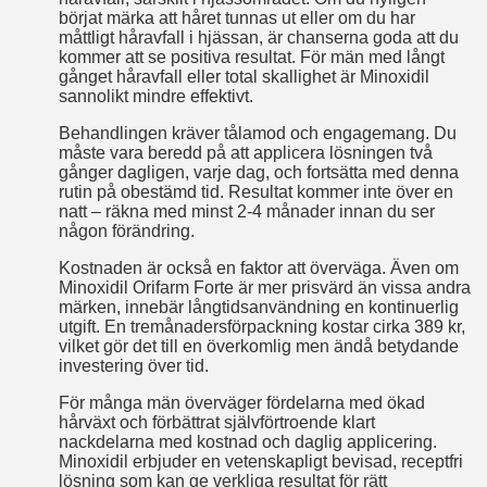
börjat märka att håret tunnas ut eller om du har
måttligt håravfall i hjässan, är chanserna goda att du
kommer att se positiva resultat. För män med långt
gånget håravfall eller total skallighet är Minoxidil
sannolikt mindre effektivt.
Behandlingen kräver tålamod och engagemang. Du
måste vara beredd på att applicera lösningen två
gånger dagligen, varje dag, och fortsätta med denna
rutin på obestämd tid. Resultat kommer inte över en
natt – räkna med minst 2-4 månader innan du ser
någon förändring.
Kostnaden är också en faktor att överväga. Även om
Minoxidil Orifarm Forte är mer prisvärd än vissa andra
märken, innebär långtidsanvändning en kontinuerlig
utgift. En tremånadersförpackning kostar cirka 389 kr,
vilket gör det till en överkomlig men ändå betydande
investering över tid.
För många män överväger fördelarna med ökad
hårväxt och förbättrat självförtroende klart
nackdelarna med kostnad och daglig applicering.
Minoxidil erbjuder en vetenskapligt bevisad, receptfri
lösning som kan ge verkliga resultat för rätt