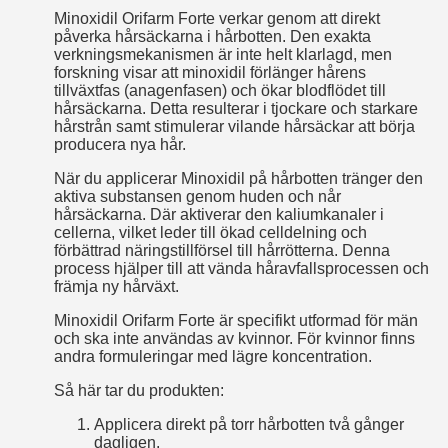
Minoxidil Orifarm Forte verkar genom att direkt
påverka hårsäckarna i hårbotten. Den exakta
verkningsmekanismen är inte helt klarlagd, men
forskning visar att minoxidil förlänger hårens
tillväxtfas (anagenfasen) och ökar blodflödet till
hårsäckarna. Detta resulterar i tjockare och starkare
hårstrån samt stimulerar vilande hårsäckar att börja
producera nya hår.
När du applicerar Minoxidil på hårbotten tränger den
aktiva substansen genom huden och når
hårsäckarna. Där aktiverar den kaliumkanaler i
cellerna, vilket leder till ökad celldelning och
förbättrad näringstillförsel till hårrötterna. Denna
process hjälper till att vända håravfallsprocessen och
främja ny hårväxt.
Minoxidil Orifarm Forte är specifikt utformad för män
och ska inte användas av kvinnor. För kvinnor finns
andra formuleringar med lägre koncentration.
Så här tar du produkten:
Applicera direkt på torr hårbotten två gånger
dagligen.