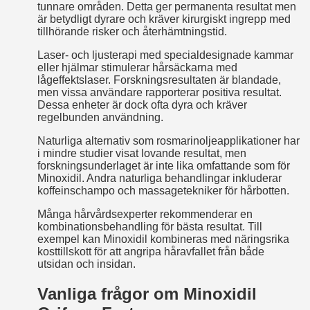
tunnare områden. Detta ger permanenta resultat men
är betydligt dyrare och kräver kirurgiskt ingrepp med
tillhörande risker och återhämtningstid.
Laser- och ljusterapi med specialdesignade kammar
eller hjälmar stimulerar hårsäckarna med
lågeffektslaser. Forskningsresultaten är blandade,
men vissa användare rapporterar positiva resultat.
Dessa enheter är dock ofta dyra och kräver
regelbunden användning.
Naturliga alternativ som rosmarinoljeapplikationer har
i mindre studier visat lovande resultat, men
forskningsunderlaget är inte lika omfattande som för
Minoxidil. Andra naturliga behandlingar inkluderar
koffeinschampo och massagetekniker för hårbotten.
Många hårvårdsexperter rekommenderar en
kombinationsbehandling för bästa resultat. Till
exempel kan Minoxidil kombineras med näringsrika
kosttillskott för att angripa håravfallet från både
utsidan och insidan.
Vanliga frågor om Minoxidil