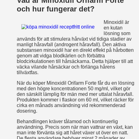
Vad är Minoxidil Orifarm Forte
och hur fungerar det?
Minoxidil är
en kutan
lösning som
används för att stimulera hårväxt vid tidiga stadier av
manligt håravfall (androgent håravfall). Den aktiva
substansen minoxidil har en direkt effekt på hårbotten
genom att vidga blodkärlen och förbättra
blodcirkulationen till hårsäckarna. Detta hjälper till att
väcka vilande hårsäckar och förlänga hårens
tillväxtfas.
När du köper Minoxidil Orifarm Forte får du en lösning
med den högre koncentrationen 50 mg/ml, vilket gör
den särskilt lämplig för män med mer uttalat håravfall.
Produkten kommer i flaskor om 60 ml, vilket räcker för
cirka en månads användning vid rekommenderad
dosering.
Behandlingen kräver tålamod och kontinuerlig
användning. Precis som när man vattnar en växt, kan
man inte förvänta sig att håret växer ut över en natt.
De flesta användare behöver minst 2 månader av