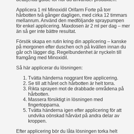
Applicera 1 ml Minoxidil Orifarm Forte på torr
hårbotten två gånger dagligen, med cirka 12 timmars
mellanrum. Använd den medföljande spraypumpen
för enkel applicering. Maxdosen är 2 ml per dag – mer
än så ger inte bättre resultat.
Försök skapa en rutin kring din applicering – kanske
på morgonen efter duschen och på kvällen innan du
går och lägger dig. Regelbundenhet är nyckeln till
framgång med Minoxidil.
Så här applicerar du lösningen:
Tvätta händerna noggrant före applicering.
Se till att håret och hårbotten är helt torra.
Rikta sprayen mot de drabbade områdena på
hårbotten.
Massera försiktigt in lösningen med
fingertopparna.
Tvätta händerna igen efter applicering för att
undvika oönskad hårväxt på andra delar av
kroppen.
Efter applicering bör du låta lösningen torka helt