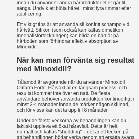
innan du använder andra hårprodukter eller går till
sängs. Undvik att blöta håret i minst fyra timmar efter
applicering.
Ett viktigt tips är att använda silikonfritt schampo vid
hårtvätt. Silikon (som också kan kallas dimetikon i
innehållsförteckningen) kan bilda en barriär på
hårbotten som förhindrar effektiv absorption av
Minoxidil.
När kan man förvänta sig resultat
med Minoxidil?
Tålamod är avgörande när du använder Minoxidil
Orifarm Forte. Hårväxt är en långsam process, och
resultat kommer inte över en natt. De flesta
användare behöver använda produkten kontinuerligt i
minst 2-4 månader innan de märker någon skillnad,
och för vissa kan det ta upp till 8 månader.
Under de första veckorna av behandlingen kan du
faktiskt uppleva ett ökat håravfall. Detta är helt
normalt och kallas “shedding” – det är ett tecken på
att behandlingen börjar verka genom att ersätta svaga