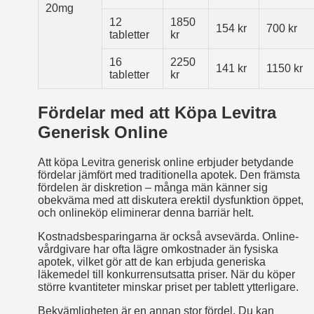
20mg
12
1850
154 kr
700 kr
tabletter
kr
16
2250
141 kr
1150 kr
tabletter
kr
Fördelar med att Köpa Levitra
Generisk Online
Att köpa Levitra generisk online erbjuder betydande
fördelar jämfört med traditionella apotek. Den främsta
fördelen är diskretion – många män känner sig
obekväma med att diskutera erektil dysfunktion öppet,
och onlineköp eliminerar denna barriär helt.
Kostnadsbesparingarna är också avsevärda. Online-
vårdgivare har ofta lägre omkostnader än fysiska
apotek, vilket gör att de kan erbjuda generiska
läkemedel till konkurrensutsatta priser. När du köper
större kvantiteter minskar priset per tablett ytterligare.
Bekvämligheten är en annan stor fördel. Du kan