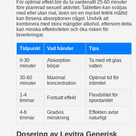
För optimal effekt bör du ta vardenafil 25-60 minuter
före planerad sexuell aktivitet. Tabletten kan sväljas
med eller utan mat, även om en mycket fettrik måltid
kan försena absorptionen något. Undvik att
kombinera med stora mängder alkohol, eftersom detta
kan minska effektiviteten och öka risken för
biverkningar.
Tidpunkt
Vad händer
Tips
0-30
Absorption
Ta med ett glas
minuter
börjar
vatten
30-60
Maximal
Optimal tid för
minuter
koncentration
intimitet
1-4
Flexibilitet för
Fortsatt effekt
timmar
spontanitet
4-6
Gradvis
Effekten avtar
timmar
minskning
naturligt
Dosering av Levitra Generisk