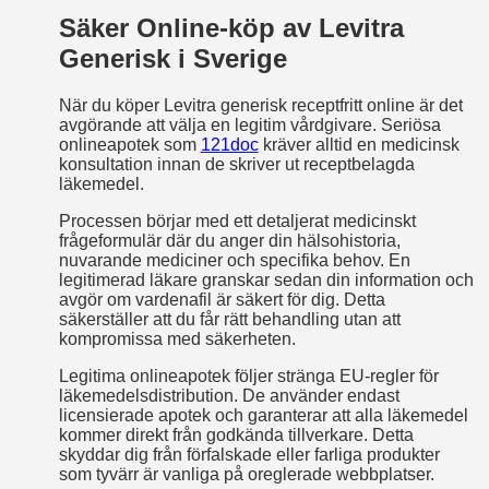
Säker Online-köp av Levitra
Generisk i Sverige
När du köper Levitra generisk receptfritt online är det
avgörande att välja en legitim vårdgivare. Seriösa
onlineapotek som
121doc
kräver alltid en medicinsk
konsultation innan de skriver ut receptbelagda
läkemedel.
Processen börjar med ett detaljerat medicinskt
frågeformulär där du anger din hälsohistoria,
nuvarande mediciner och specifika behov. En
legitimerad läkare granskar sedan din information och
avgör om vardenafil är säkert för dig. Detta
säkerställer att du får rätt behandling utan att
kompromissa med säkerheten.
Legitima onlineapotek följer stränga EU-regler för
läkemedelsdistribution. De använder endast
licensierade apotek och garanterar att alla läkemedel
kommer direkt från godkända tillverkare. Detta
skyddar dig från förfalskade eller farliga produkter
som tyvärr är vanliga på oreglerade webbplatser.