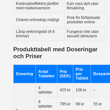
Kostnadseffektivt jämfört
Kan vara dyrt utan
med märkesversion
försäkring
Risk för förfalskade
Diskret onlineköp möjligt
produkter online
Lång verkningstid (4-6
Fungerar inte utan
timmar)
sexuell stimulans
Produkttabell med Doseringar
och Priser
Pris
Antal
Pris
Dosering
per
Besparin
Tabletter
(SEK)
Tablett
4
425 kr
106 kr
–
tabletter
8
795 kr
99 kr
55 kr
tabletter