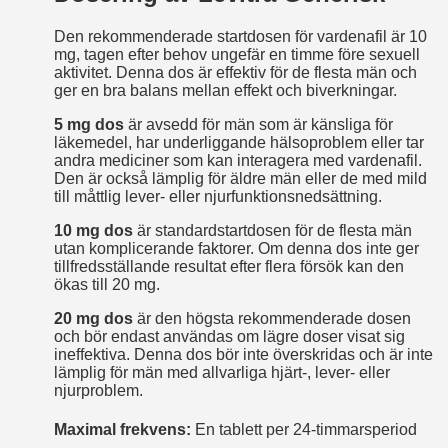
Den rekommenderade startdosen för vardenafil är 10
mg, tagen efter behov ungefär en timme före sexuell
aktivitet. Denna dos är effektiv för de flesta män och
ger en bra balans mellan effekt och biverkningar.
5 mg dos
är avsedd för män som är känsliga för
läkemedel, har underliggande hälsoproblem eller tar
andra mediciner som kan interagera med vardenafil.
Den är också lämplig för äldre män eller de med mild
till måttlig lever- eller njurfunktionsnedsättning.
10 mg dos
är standardstartdosen för de flesta män
utan komplicerande faktorer. Om denna dos inte ger
tillfredsställande resultat efter flera försök kan den
ökas till 20 mg.
20 mg dos
är den högsta rekommenderade dosen
och bör endast användas om lägre doser visat sig
ineffektiva. Denna dos bör inte överskridas och är inte
lämplig för män med allvarliga hjärt-, lever- eller
njurproblem.
Maximal frekvens:
En tablett per 24-timmarsperiod