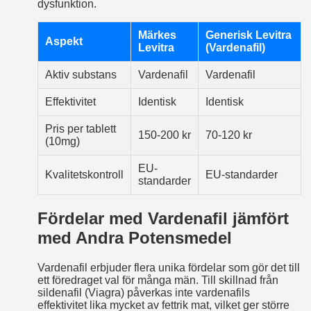
dysfunktion.
Märkes
Generisk Levitra
Aspekt
Levitra
(Vardenafil)
Aktiv substans
Vardenafil
Vardenafil
Effektivitet
Identisk
Identisk
Pris per tablett
150-200 kr
70-120 kr
(10mg)
EU-
Kvalitetskontroll
EU-standarder
standarder
Fördelar med Vardenafil jämfört
med Andra Potensmedel
Vardenafil erbjuder flera unika fördelar som gör det till
ett föredraget val för många män. Till skillnad från
sildenafil (Viagra) påverkas inte vardenafils
effektivitet lika mycket av fettrik mat, vilket ger större