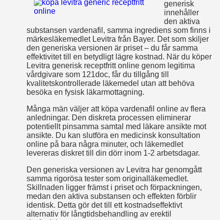
generisk
innehåller
den aktiva
substansen vardenafil, samma ingrediens som finns i
märkesläkemedlet Levitra från Bayer. Det som skiljer
den generiska versionen är priset – du får samma
effektivitet till en betydligt lägre kostnad. När du köper
Levitra generisk receptfritt online genom legitima
vårdgivare som 121doc, får du tillgång till
kvalitetskontrollerade läkemedel utan att behöva
besöka en fysisk läkarmottagning.
Många män väljer att köpa vardenafil online av flera
anledningar. Den diskreta processen eliminerar
potentiellt pinsamma samtal med läkare ansikte mot
ansikte. Du kan slutföra en medicinsk konsultation
online på bara några minuter, och läkemedlet
levereras diskret till din dörr inom 1-2 arbetsdagar.
Den generiska versionen av Levitra har genomgått
samma rigorösa tester som originalläkemedlet.
Skillnaden ligger främst i priset och förpackningen,
medan den aktiva substansen och effekten förblir
identisk. Detta gör det till ett kostnadseffektivt
alternativ för långtidsbehandling av erektil