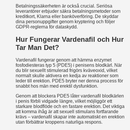
Betalningssäkerheten är också crucial. Seriösa
leverantörer erbjuder säkra betalningsmetoder som
kreditkort, Klarna eller banköverföring. De skyddar
dina personuppgifter genom kryptering och följer
GDPR-reglerna för dataskydd.
Hur Fungerar Vardenafil och Hur
Tar Man Det?
Vardenafil fungerar genom att hämma enzymet
fosfodiesteras typ 5 (PDE5) i penisens blodkärl. När
du blir sexuellt stimulerad frigörs kväveoxid, vilket
normalt skulle aktivera en kedja av reaktioner som
leder till erektion. PDE5 bryter ner denna process för
snabbt hos män med erektil dysfunktion.
Genom att blockera PDE5 låter vardenafil blodkärlen
i penis förbli vidgade längre, vilket möjliggör ett
starkare blodflöde och en fastare erektion. Det viktiga
att komma ihåg är att sexuell stimulans fortfarande
krävs – vardenafil skapar inte automatiskt en erektion
utan förbättrar kroppens naturliga respons.