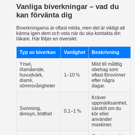
Vanliga biverkningar – vad du
kan förvänta dig
Biverkningarna är oftast milda, men det är viktigt att
känna igen dem och veta när du ska kontakta din
läkare. Här följer en översikt:
Typ av biverkan
Vanlighet
Beskrivning
Yrsel,
Mild till måttlig
illamående,
obehag som
huvudvärk,
1–10 %
oftast försvinner
diarré,
efter några
sömnsvårigheter
dagar.
Kräver
uppmärksamhet,
Svimning,
särskilt om du
0.1–1 %
dimsyn, trötthet
kör eller
använder
maskiner.