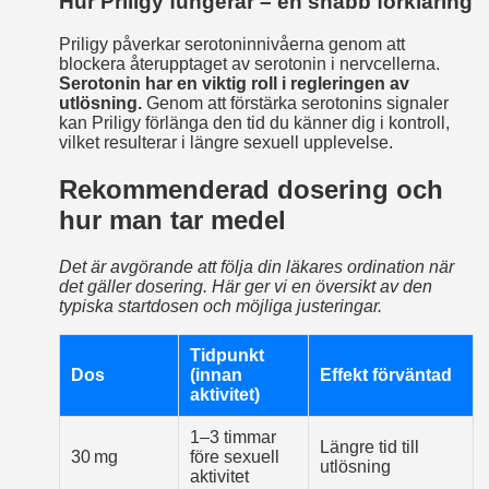
Hur Priligy fungerar – en snabb förklaring
Priligy påverkar serotoninnivåerna genom att
blockera återupptaget av serotonin i nervcellerna.
Serotonin har en viktig roll i regleringen av
utlösning.
Genom att förstärka serotonins signaler
kan Priligy förlänga den tid du känner dig i kontroll,
vilket resulterar i längre sexuell upplevelse.
Rekommenderad dosering och
hur man tar medel
Det är avgörande att följa din läkares ordination när
det gäller dosering. Här ger vi en översikt av den
typiska startdosen och möjliga justeringar.
Tidpunkt
Dos
(innan
Effekt förväntad
aktivitet)
1–3 timmar
Längre tid till
30 mg
före sexuell
utlösning
aktivitet