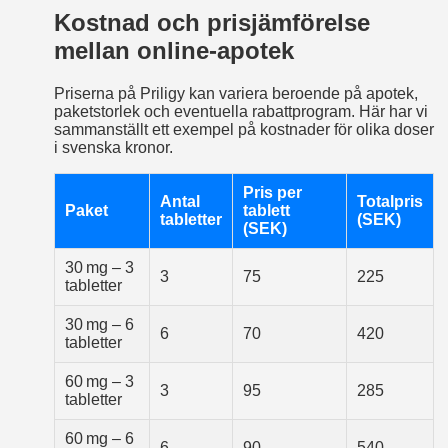
Kostnad och prisjämförelse
mellan online‑apotek
Priserna på Priligy kan variera beroende på apotek,
paketstorlek och eventuella rabattprogram. Här har vi
sammanställt ett exempel på kostnader för olika doser
i svenska kronor.
Pris per
Antal
Totalpris
Paket
tablett
tabletter
(SEK)
(SEK)
30 mg – 3
3
75
225
tabletter
30 mg – 6
6
70
420
tabletter
60 mg – 3
3
95
285
tabletter
60 mg – 6
6
90
540