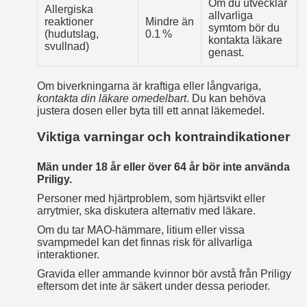
Om du utvecklar
Allergiska
allvarliga
reaktioner
Mindre än
symtom bör du
(hudutslag,
0.1 %
kontakta läkare
svullnad)
genast.
Om biverkningarna är kraftiga eller långvariga,
kontakta din läkare omedelbart
. Du kan behöva
justera dosen eller byta till ett annat läkemedel.
Viktiga varningar och kontraindikationer
Män under 18 år eller över 64 år bör inte använda
Priligy.
Personer med hjärtproblem, som hjärtsvikt eller
arrytmier, ska diskutera alternativ med läkare.
Om du tar MAO-hämmare, litium eller vissa
svampmedel kan det finnas risk för allvarliga
interaktioner.
Gravida eller ammande kvinnor bör avstå från Priligy
eftersom det inte är säkert under dessa perioder.