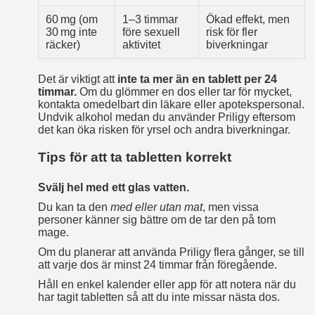
60 mg (om
1–3 timmar
Ökad effekt, men
30 mg inte
före sexuell
risk för fler
räcker)
aktivitet
biverkningar
Det är viktigt att
inte ta mer än en tablett per 24
timmar.
Om du glömmer en dos eller tar för mycket,
kontakta omedelbart din läkare eller apotekspersonal.
Undvik alkohol medan du använder Priligy eftersom
det kan öka risken för yrsel och andra biverkningar.
Tips för att ta tabletten korrekt
Svälj hel med ett glas vatten.
Du kan ta den
med eller utan mat
, men vissa
personer känner sig bättre om de tar den på tom
mage.
Om du planerar att använda Priligy flera gånger, se till
att varje dos är minst 24 timmar från föregående.
Håll en enkel kalender eller app för att notera när du
har tagit tabletten så att du inte missar nästa dos.