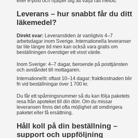
eller e‑post och hjälper dig att välja rätt metod.
Leverans – hur snabbt får du ditt
läkemedel?
Direkt svar:
Leveranstiden är vanligtvis 4–7
arbetsdagar inom Sverige. Internationella leveranser
tar lite längre tid men kan också vara gratis om
beställningen överstiger ett visst värde.
Inom Sverige: 4–7 dagar, beroende på posttjänsten
och avståndet till mottagaren.
Internationellt: oftast 10–14 dagar; fraktkostnaden blir
fri vid beställningar över 1 700 kr.
Du får ett spårningsnummer så du kan följa paketets
resa från apoteket till din dörr. Om du missar
leveransen finns det ofta möjlighet att omdirigera
paketet eller få ersättning.
Håll koll på din beställning –
support och uppföljning