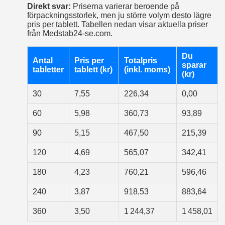
Direkt svar:
Priserna varierar beroende på
förpackningsstorlek, men ju större volym desto lägre
pris per tablett. Tabellen nedan visar aktuella priser
från Medstab24‑se.com.
Du
Antal
Pris per
Totalpris
sparar
tabletter
tablett (kr)
(inkl. moms)
(kr)
30
7,55
226,34
0,00
60
5,98
360,73
93,89
90
5,15
467,50
215,39
120
4,69
565,07
342,41
180
4,23
760,21
596,46
240
3,87
918,53
883,64
360
3,50
1 244,37
1 458,01