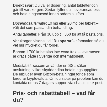
Direkt svar:
Du väljer dosering, antal tabletter och
går till varukorgen. Sedan fyller du i leveransadress
och betalningsmetod innan ordern slutförs.
Doseringsalternativ
: 10 mg eller 20 mg per tablett –
välj det som passar din behandling.
Antal tabletter: Från 30 upp till 360 för att få bästa pris.
Varukorgen visar alltid
“Du sparar”
-information så du
vet hur mycket du får fördel.
Bortom 1 700 kr betalas inte extra frakt – leveransen
är gratis både i Sverige och internationellt.
Medstab24‑se.com använder en SSL‑säker
anslutning, vilket skyddar dina betalningsuppgifter.
De erbjuder även Bitcoin-betalningar för de som
föredrar kryptovaluta. Om du stöter på problem kan du
kontakta deras 7‑dagars support via chatt eller e‑post.
Pris- och rabatttabell – vad får
du?