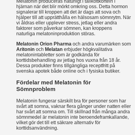
Melatonin produceras naturligt i tallkottkörteln i
hjärnan när det blir mörkt omkring oss. Detta hormon
signalerar till kroppen att det är dags att sova och
hjälper till att upprätthålla en hälsosam sömnrytm. När
vi åldras eller upplever stress, jetlag eller andra
faktorer som påverkar sömnen, kan kroppens
naturliga melatoninproduktion störas.
Melatonin Orion Pharma
och andra varumärken som
Aritonin
och
Melatan
erbjuder högkvalitativa
melatonintabletter som är godkända för
korttidsbehandling av jetlag hos vuxna från 18 år.
Dessa produkter finns tillgängliga receptfritt på
svenska apotek både online och i fysiska butiker.
Fördelar med Melatonin för
Sömnproblem
Melatonin fungerar särskilt bra för personer som har
svårt att somna, vaknar flera gånger under natten eller
har svårt att somna om. Till skillnad från många andra
sömnmedel är melatonin inte beroendeframkallande,
vilket gör det till ett säkrare alternativ för
korttidsanvändning.