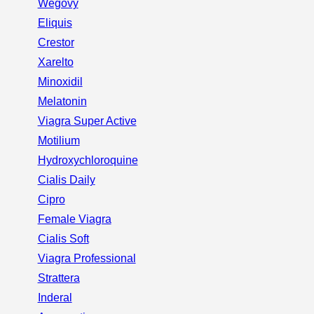
Wegovy
Eliquis
Crestor
Xarelto
Minoxidil
Melatonin
Viagra Super Active
Motilium
Hydroxychloroquine
Cialis Daily
Cipro
Female Viagra
Cialis Soft
Viagra Professional
Strattera
Inderal