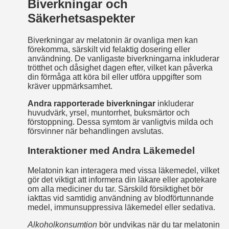
Biverkningar och
Säkerhetsaspekter
Biverkningar av melatonin är ovanliga men kan
förekomma, särskilt vid felaktig dosering eller
användning. De vanligaste biverkningarna inkluderar
trötthet och dåsighet dagen efter, vilket kan påverka
din förmåga att köra bil eller utföra uppgifter som
kräver uppmärksamhet.
Andra rapporterade biverkningar
inkluderar
huvudvärk, yrsel, muntorrhet, buksmärtor och
förstoppning. Dessa symtom är vanligtvis milda och
försvinner när behandlingen avslutas.
Interaktioner med Andra Läkemedel
Melatonin kan interagera med vissa läkemedel, vilket
gör det viktigt att informera din läkare eller apotekare
om alla mediciner du tar. Särskild försiktighet bör
iakttas vid samtidig användning av blodförtunnande
medel, immunsuppressiva läkemedel eller sedativa.
Alkoholkonsumtion
bör undvikas när du tar melatonin