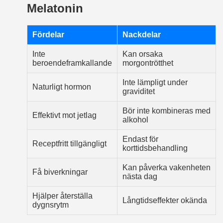
Melatonin
Fördelar
Nackdelar
Inte
Kan orsaka
beroendeframkallande
morgontrötthet
Inte lämpligt under
Naturligt hormon
graviditet
Bör inte kombineras med
Effektivt mot jetlag
alkohol
Endast för
Receptfritt tillgängligt
korttidsbehandling
Kan påverka vakenheten
Få biverkningar
nästa dag
Hjälper återställa
Långtidseffekter okända
dygnsrytm