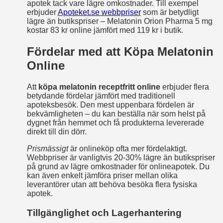
apotek tack vare lägre omkostnader. Till exempel
erbjuder
Apoteket.se webbpriser
som är betydligt
lägre än butikspriser – Melatonin Orion Pharma 5 mg
kostar 83 kr online jämfört med 119 kr i butik.
Fördelar med att Köpa Melatonin
Online
Att
köpa melatonin receptfritt online
erbjuder flera
betydande fördelar jämfört med traditionell
apoteksbesök. Den mest uppenbara fördelen är
bekvämligheten – du kan beställa när som helst på
dygnet från hemmet och få produkterna levererade
direkt till din dörr.
Prismässigt
är onlineköp ofta mer fördelaktigt.
Webbpriser är vanligtvis 20-30% lägre än butikspriser
på grund av lägre omkostnader för onlineapotek. Du
kan även enkelt jämföra priser mellan olika
leverantörer utan att behöva besöka flera fysiska
apotek.
Tillgänglighet och Lagerhantering