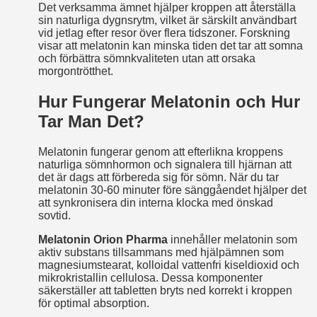
Det verksamma ämnet hjälper kroppen att återställa
sin naturliga dygnsrytm, vilket är särskilt användbart
vid jetlag efter resor över flera tidszoner. Forskning
visar att melatonin kan minska tiden det tar att somna
och förbättra sömnkvaliteten utan att orsaka
morgontrötthet.
Hur Fungerar Melatonin och Hur
Tar Man Det?
Melatonin fungerar genom att efterlikna kroppens
naturliga sömnhormon och signalera till hjärnan att
det är dags att förbereda sig för sömn. När du tar
melatonin 30-60 minuter före sänggåendet hjälper det
att synkronisera din interna klocka med önskad
sovtid.
Melatonin Orion Pharma
innehåller melatonin som
aktiv substans tillsammans med hjälpämnen som
magnesiumstearat, kolloidal vattenfri kiseldioxid och
mikrokristallin cellulosa. Dessa komponenter
säkerställer att tabletten bryts ned korrekt i kroppen
för optimal absorption.