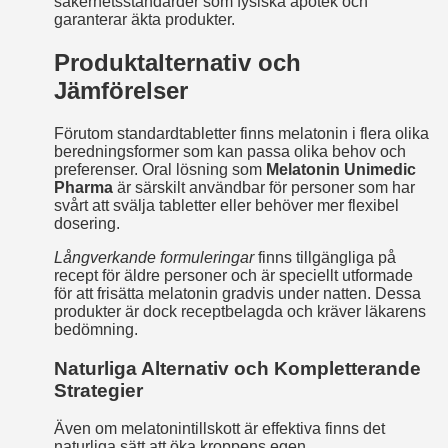
säkerhetsstandarder som fysiska apotek och
garanterar äkta produkter.
Produktalternativ och
Jämförelser
Förutom standardtabletter finns melatonin i flera olika
beredningsformer som kan passa olika behov och
preferenser. Oral lösning som
Melatonin Unimedic
Pharma
är särskilt användbar för personer som har
svårt att svälja tabletter eller behöver mer flexibel
dosering.
Långverkande formuleringar
finns tillgängliga på
recept för äldre personer och är speciellt utformade
för att frisätta melatonin gradvis under natten. Dessa
produkter är dock receptbelagda och kräver läkarens
bedömning.
Naturliga Alternativ och Kompletterande
Strategier
Även om melatonintillskott är effektiva finns det
naturliga sätt att öka kroppens egen