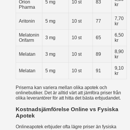
Orion
5 mg
10 st
83
kr
Pharma
7,70
Aritonin
5 mg
10 st
77
kr
Melatonin
6,50
3 mg
10 st
65
Orifarm
kr
8,90
Melatan
3 mg
10 st
89
kr
9,10
Melatan
5 mg
10 st
91
kr
Priserna kan variera mellan olika apotek och
onlinebutiker. Det är alltid värt att jämföra priser från
olika leverantörer för att hitta det bästa erbjudandet.
Kostnadsjämförelse Online vs Fysiska
Apotek
Onlineapotek erbjuder ofta lägre priser än fysiska