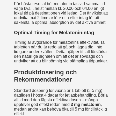
För bästa resultat bör melatonin tas vid samma tid
varje kväll, helst mellan kl. 20.00 och 04.00 enligt
lokal tid på destinationen vid jetlag. Det är viktigt att
undvika mat 2 timmar före och efter intag för att
säkerställa optimal absorption av det aktiva ämnet.
Optimal Timing för Melatoninintag
Timing är avgörande för melatonins effektivitet. Ta
tabletten när du är redo att gå och lägga dig, inte
tidigare under kvällen. Detta hjälper till att förstärka
den naturliga signalen om att det är sovdags och
undviker att du blir sömnig vid olämpliga tidpunkter.
Produktdosering och
Rekommendationer
Standard dosering för vuxna är 1 tablett (3-5 mg)
dagligen i högst 4 dagar för jetlagbehandling. Börja
alltid med den lägsta effektiva dosen – många
upplever god effekt redan med
3 mg melatonin
,
medan andra kan behöva öka till 5 mg för tillräcklig
effekt.