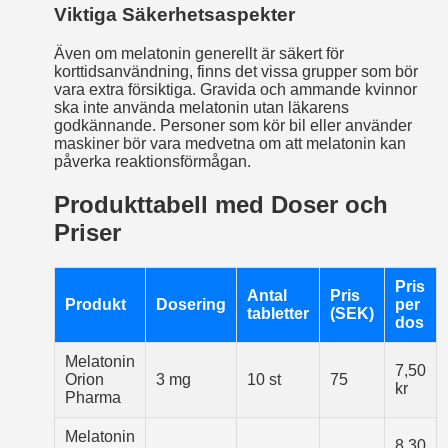
Viktiga Säkerhetsaspekter
Även om melatonin generellt är säkert för
korttidsanvändning, finns det vissa grupper som bör
vara extra försiktiga. Gravida och ammande kvinnor
ska inte använda melatonin utan läkarens
godkännande. Personer som kör bil eller använder
maskiner bör vara medvetna om att melatonin kan
påverka reaktionsförmågan.
Produkttabell med Doser och
Priser
Pris
Antal
Pris
Produkt
Dosering
per
tabletter
(SEK)
dos
Melatonin
7,50
Orion
3 mg
10 st
75
kr
Pharma
Melatonin
8,30